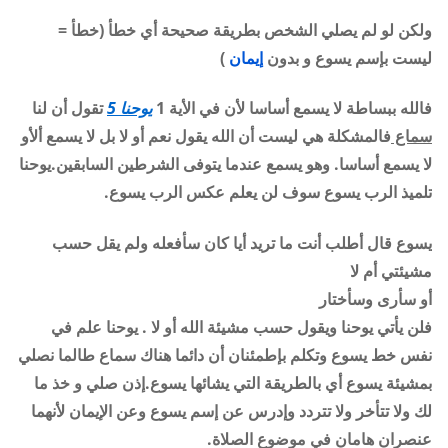
ولكن لو لم يصلي الشخص بطريقة صحيحة أي خطأ (خطأ =
ليست بإسم يسوع و بدون
إيمان
)
فالله ببساطة لا يسمع أساسا لأن في الأية 1
يوحنا 5
تقول أن لنا
سماع
فالمشكلة هي ليست أن الله يقول نعم أو لا بل لا يسمع ألأو
لا يسمع أساسا. وهو يسمع عندما يتوفى الشرطين السابقين.
يوحنا
تلميذ الرب يسوع سوف لن يعلم عكس الرب يسوع.
يسوع قال أطلب أنت ما تريد أيا كان سأفعله ولم يقل حسب
مشيئتي أم لا
أو سأرى وسأختار
فلن يأتي يوحنا ويقول حسب مشيئة الله أو لا . يوحنا علم في
نفس خط يسوع وتكلم بإطمئنان أن دائما هناك سماع طالما نصلي
بمشيئة يسوع أي بالطريقة التي يشائها يسوع.
إذن صلي و خذ ما
لك ولا تتأخر ولا تتردد وإدرس عن إسم يسوع وعن الإيمان لأنهما
عنصران هامان في موضوع الصلاة.