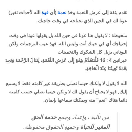
تقدم بثقة إلى عرش النعمة وخذ
نعمة
(أي
قوة
الله لأحداث تغير)
عونا لك في الحين الذي تحتاجه في وقت حاجتك .
ملحوظة : لا يقول هنا عونا في حين الله بل يقولها عونا في وقت
إحتياجك أي في حينك أنت وليس الله. فهذ عيب الترجمات ولكن
اليوناني يزيل كل الشكوك والتخمينات
عبرانين 4 : 16 فَلْنَتَقَدَّمْ بِثِقَةٍ إِلَى عَرْشِ النِّعْمَةِ، لِنَنَالَ الرَّحْمَةَ وَنَجِدَ
نِعْمَةً تُعِينُنَا عِنْدَ الْحَاجَةِ.
الله لا يقول لا ولكنك حينما تصلي بطريقة غير كلمته فقط لا يسمع
إليك, فهو لا يحتاج أن يقول لك لا ولكن حينما تصلي حسب كلمته
دائما هناك “نعم” منه ويمكنك سماعها بإيمان.
من تأليف وإعداد وجمع
خدمة الحق
المغير للحياة
وجميع الحقوق محفوظة.