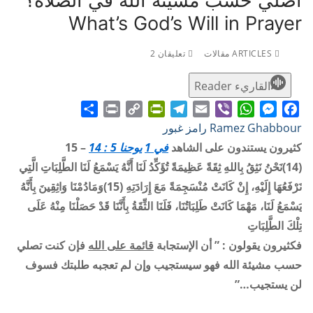
أصلي حسب مشيئة الله في الصلاة؟
What’s God’s Will in Prayer
ARTICLES مقالات
تعليقان 2
القاريء Reader
Share
Print
PrintFriendly
Copy
Telegram
Email
WhatsApp
Viber
Messenger
Facebook
Ramez Ghabbour رامز غبور
Link
كثيرون يستندون على الشاهد
في 1
يوحنا 5 : 14
– 15
(14)نَحْنُ نَثِقُ بِاللهِ ثِقَةً عَظِيمَةً تُؤَكِّدُ لَنَا أَنَّهُ يَسْمَعُ لَنَا الطَّلِبَاتِ الَّتِي
نَرْفَعُهَا إِلَيْهِ، إِنْ كَانَتْ مُنْسَجِمَةً مَعَ إِرَادَتِهِ (15)وَمَادُمْنَا وَاثِقِينَ بِأَنَّهُ
يَسْمَعُ لَنَا، مَهْمَا كَانَتْ طَلِبَاتُنَا، فَلَنَا الثِّقَةُ بِأَنَّنَا قَدْ حَصَلْنَا مِنْهُ عَلَى
تِلْكَ الطَّلِبَاتِ
فكثيرون يقولون : ” أن الإستجابة
قائمة على الله
فإن كنت تصلي
حسب مشيئة الله فهو سيستجيب وإن لم تعجبه طلبتك فسوف
لن يستجيب…”