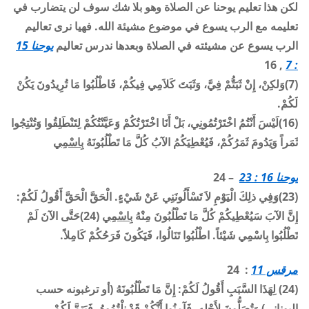
لكن هذا تعليم يوحنا عن الصلاة وهو بلا شك سوف لن يتضارب في
تعليمه مع الرب يسوع في موضوع مشيئة الله. فهيا نرى تعاليم
الرب يسوع عن مشيئته في الصلاة وبعدها ندرس تعاليم
يوحنا 15
, 16
: 7
(7)وَلكِنْ، إِنْ ثَبَتُّمْ فِيَّ، وَثَبَتَ كَلاَمِي فِيكُمْ، فَاطْلُبُوا مَا تُرِيدُونَ يَكُنْ
لَكُمْ.
(16)لَيْسَ أَنْتُمُ اخْتَرْتُمُونِي، بَلْ أَنَا اخْتَرْتُكُمْ وَعَيَّنْتُكُمْ لِتَنْطَلِقُوا وَتُنْتِجُوا
ثَمَراً وَيَدُومَ ثَمَرُكُمْ، فَيُعْطِيَكُمُ الآبُ كُلَّ مَا تَطْلُبُونَهُ
بِاسْمِي
يوحنا 16 : 23
– 24
(23)وَفِي ذلِكَ الْيَوْمِ لاَ تَسْأَلُونَنِي عَنْ شَيْءٍ. الْحَقَّ الْحَقَّ أَقُولُ لَكُمْ:
إِنَّ الآبَ سَيُعْطِيكُمْ كُلَّ مَا تَطْلُبُونَ مِنْهُ
بِاسْمِي
(24)حَتَّى الآنَ لَمْ
تَطْلُبُوا بِاسْمِي شَيْئاً. اطْلُبُوا تَنَالُوا، فَيَكُونَ فَرَحُكُمْ كَامِلاً.
مرقس 11
: 24
(24) لِهَذَا السَّبَبِ أَقُولُ لَكُمْ: إِنَّ مَا تَطْلُبُونَهُ (أو ترغبونه حسب
اليوناني) وَتُصَلُّونَ لأَجْلِهِ، فَآمِنُوا أَنَّكُمْ قَدْ نِلْتُمُوهُ، فَيَتِمَّ لَكُمْ