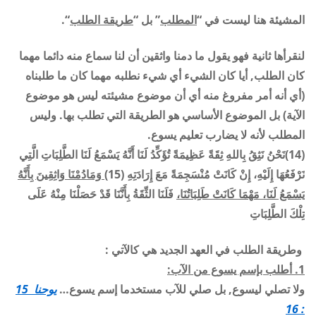
المشيئة هنا ليست في “
المطلب
” بل “
طريقة الطلب
“.
لنقرأها ثانية فهو يقول ما دمنا واثقين أن لنا سماع منه دائما مهما
كان الطلب, أيا كان الشيء أي شيء نطلبه مهما كان ما طلبناه
(أي أنه أمر مفروغ منه أي أن موضوع مشيئته ليس هو موضوع
الآية) بل الموضوع الأساسي هو الطريقة التي تطلب بها. وليس
المطلب لأنه لا يضارب تعليم يسوع.
(14)نَحْنُ نَثِقُ بِاللهِ ثِقَةً عَظِيمَةً تُؤَكِّدُ لَنَا أَنَّهُ يَسْمَعُ لَنَا الطَّلِبَاتِ الَّتِي
نَرْفَعُهَا إِلَيْهِ، إِنْ كَانَتْ مُنْسَجِمَةً مَعَ إِرَادَتِهِ (15)
وَمَادُمْنَا وَاثِقِينَ بِأَنَّهُ
يَسْمَعُ لَنَا، مَهْمَا كَانَتْ طَلِبَاتُنَا،
فَلَنَا الثِّقَةُ بِأَنَّنَا قَدْ حَصَلْنَا مِنْهُ عَلَى
تِلْكَ الطَّلِبَاتِ
وطريقة الطلب في العهد الجديد هي كالآتي :
1. أطلب بإسم يسوع من الآب:
ولا تصلي ليسوع, بل صلي للآب مستخدما إسم يسوع…
يوحنا 15
: 16