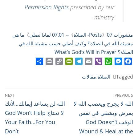
Permission Rights
prescribed by our
ministry.
منشورات Posts
07- الصلاة
》
》
-- 07.01 لماذا نصلي
》
ما هي
مشيئة الله في الصلاة؟ وكيف أصلي حسب مشيئة الله في
الصلاة؟ What’s God’s Will in Prayer
Share
Print
PrintFriendly
Copy
Telegram
Email
WhatsApp
Viber
Messenger
Facebook
Link
Tagged
الصلاة
،
مقالات
تصفّح
NEXT
PREVIOUS
المقالات
Next
Previous
الله لا يجرح ويعصب الله لا
الله لن يساعد إيمانك…لأنك
post:
post:
يمرض ويشفي في نفس
لا تحتاج God Won’t Help
الوقت God Doesn’t
Your Faith…For You
Don’t
Wound & Heal at the