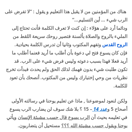
هناك من المؤمنين من لا يقبل هذا التعليم و يقول : “لا تفرض على
الرب شيء … أين التسليم…”
ودائما أرد على هؤلاء : إن كنت لا تعرف الكلمة فأنت تحتاج إلى
المليء بالروح والصلاة بألسنة فتصير روحك سريعة اللقط من
الروح القدس
وتفهم المكتوب وثانيا أن تدرس الكلمة بحيادية.
فإن كان يسوع فتح لي دعوة بأن أطلب ما أريد فعنما أطلب ما
أريد فعلا فهذا بسبب دعوته وليس فرض شيء على الرب. قد
تكون طلبت شيء بدون فهمك لذلك الحق ولم يحدث فبدأت تخرج
نظريات من وحي إختبارك وليس من المكتوب. أنصحك بأن تعود
للكلمة.
ولكن لنعود لموضوعنا , ماذا عن تعليم يوحنا في رسالته الأولى
أصحاح 5 و
عدد 14
– 15 ؟ بلا شك سوف لن يضارب الرب يسوع
في تعليمه بحيث أن
الرب يسوع قال حسب مشيئة الإنسان
ويأتي
يوحنا ويقول حسب مشيئة الله ؟؟؟
مستحيل أن يتضاربون.