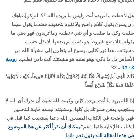
هل لاحظت ما تريده أنت وليس ما يريده الله ؟؟ لتركز إنتباهك
,أن يسوع يقول كلام واضح ولا تقوم بتخفيفه فعندما يقول مهما
طلبت وكل ما طلبت و أي شيء تطلبه وما تريدون فهو يعني ما
يقوله. قلا تضع شروط هو نفسه لم يضعها. لا تقل حسب
مشيئته… هذا غير كتابي. يسوع لم يتطرق إلى مشيئة الله من
الأساس بل ما ذكره وهو يعنيه هو مشيئتك أنت يامن تطلب.
رومية
– 32
8 : 31
ذَاكَ الَّذِي لَمْ يُمْسِكْ عَنَّا ابْنَهُ (32)بَلْ بَذَلَهُ لأَجْلِنَا جَمِيعاً، كَيْفَ لاَ يَجُودُ
عَلَيْنَا مَعَهُ بِكُلِّ شَيْءٍ أَيْضاً
إذا الله يريد ما أنت تريده. كإبن وكبنت لله عليك أن تدرك أن الله لا
يستجيب بعض صلواتك بل كلها. ومشيئته ليست قابلة للتخمين
فهي واضحة في الكتاب المقدس. الله دائما يستجيب كما قيل في
الكتاب فالإجابة دائما “نعم”
يمكنك أن تقرأ أكثر عن هذا الموضوع
في هذه المقالة الله يقول نعم دائما