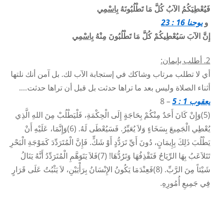
فَيُعْطِيَكُمُ الآبُ كُلَّ مَا تَطْلُبُونَهُ
بِاسْمِي
و
يوحنا 16 : 23
إِنَّ الآبَ سَيُعْطِيكُمْ كُلَّ مَا تَطْلُبُونَ مِنْهُ
بِاسْمِي
2. أطلب بإيمان:
أي لا تطلب مرتاب وشاكك في إستجابة الآب لك. بل آمن أنك نلتها
أثناء الصلاة وليس بعد ما تراها حدثت بل قبل أن تراها حدثت….
يعقوب 1 : 5
– 8
(5)وَإِنْ كَانَ أَحَدٌ مِنْكُمْ بِحَاجَةٍ إِلَى الْحِكْمَةِ، فَلْيَطْلُبْ مِنَ اللهِ الَّذِي
يُعْطِي الْجَمِيعَ بِسَخَاءٍ وَلاَ يُعَيِّرُ. فَسَيُعْطَى لَهُ. (6)وَإِنَّمَا، عَلَيْهِ أَنْ
يَطْلُبَ ذَلِكَ بِإِيمَانٍ، دُونَ أَيِّ تَرَدُّدٍ أَوْ شَكٍّ. فَإِنَّ الْمُتَرَدِّدَ كَمَوْجَةِ الْبَحْرِ
تَتَلاَعَبُ بِهَا الرِّيَاحُ فَتَقْذِفُهَا وَتَرُدُّهَا! (7)فَلاَ يَتَوَهَّمِ الْمُتَرَدِّدُ أَنَّهُ يَنَالُ
شَيْئاً مِنَ الرَّبِّ. (8)فَعِنْدَمَا يَكُونُ الإِنْسَانُ بِرَأْيَيْنِ، لاَ يَثْبُتُ عَلَى قَرَارٍ
فِي جَمِيعِ أُمُورِهِ.