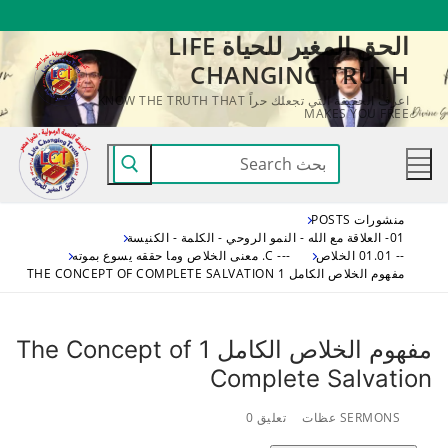
لتجاوز
الحق المغير للحياة LIFE
لى
CHANGING TRUTH
لمحتوى
اعرف الحقيقة التي تجعلك حراً KNOW THE TRUTH THAT
MAKES YOU FREE
البحث
عن:
منشورات POSTS
01- العلاقة مع الله - النمو الروحي - الكلمة - الكنيسة
-- 01.01 الخلاص
--- C. معنى الخلاص وما حققه يسوع بموته
مفهوم الخلاص الكامل 1 THE CONCEPT OF COMPLETE SALVATION
مفهوم الخلاص الكامل 1 The Concept of
Complete Salvation
SERMONS عظات
تعليق 0