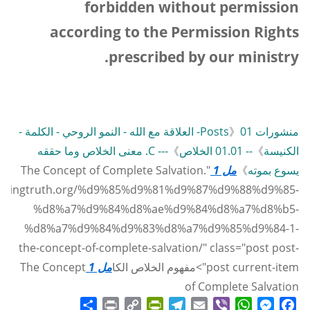
forbidden without permission
according to the Permission Rights
.
prescribed by our ministry
منشورات Posts
》
01- العلاقة مع الله - النمو الروحي - الكلمة -
الكنيسة
》
-- 01.01 الخلاص
》
--- C. معنى الخلاص وما حققه
يسوع بموته
》
مل 1
The Concept of Complete Salvation."
echangingtruth.org/%d9%85%d9%81%d9%87%d9%88%d9%85-
%d8%a7%d9%84%d8%ae%d9%84%d8%a7%d8%b5-
%d8%a7%d9%84%d9%83%d8%a7%d9%85%d9%84-1-
the-concept-of-complete-salvation/" class="post post-
post current-item">
مفهوم الخلاص الكا
مل 1
The Concept
of Complete Salvation
Share
Print
PrintFriendly
Copy
Telegram
Email
WhatsApp
Viber
Messenger
Facebook