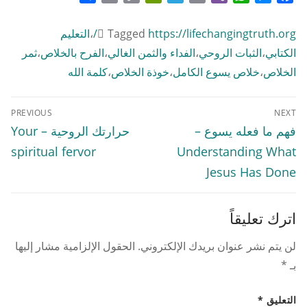
Link
https://lifechangingtruth.org/
Tagged
،
التعليم
الكتابي
،
الثبات الروحي
،
الفداء والثمن الغالي
،
الفرح بالخلاص
،
ثمر
الخلاص
،
خلاص يسوع الكامل
،
خوذة الخلاص
،
كلمة الله
تصفّح
PREVIOUS
NEXT
المقالات
Previous
Next
فهم ما فعله يسوع –
حرارتك الروحية – Your
post:
post:
spiritual fervor
Understanding What
Jesus Has Done
اترك تعليقاً
لن يتم نشر عنوان بريدك الإلكتروني.
الحقول الإلزامية مشار إليها
بـ
*
التعليق
*