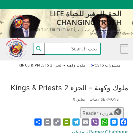
لتجاوز
الحق المغير للحياة LIFE
لى
CHANGING TRUTH
لمحتوى
اعرف الحقيقة التي تجعلك حراً KNOW THE TRUTH THAT
MAKES YOU FREE
البحث
عن:
منشورات POSTS
ملوك وكهنة – الجزء 2 KINGS & PRIESTS
ملوك وكهنة – الجزء 2 Kings & Priests
SERMONS عظات
تعليق 0
القاريء Reader
Share
Print
PrintFriendly
Copy
Telegram
Email
WhatsApp
Viber
Messenger
Facebook
Link
Ramez Ghabbour رامز غبور