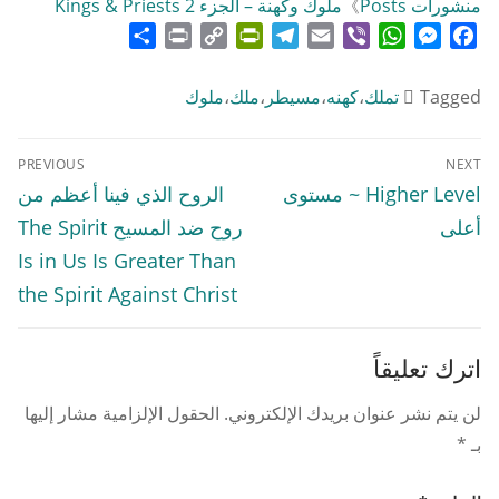
منشورات Posts
》
ملوك وكهنة – الجزء 2 Kings & Priests
Share
Print
PrintFriendly
Copy
Telegram
Email
WhatsApp
Viber
Messenger
Facebook
Link
Tagged
تملك
،
كهنه
،
مسيطر
،
ملك
،
ملوك
تصفّح
PREVIOUS
NEXT
المقالات
Previous
Next
Higher Level ~ مستوى
الروح الذي فينا أعظم من
post:
post:
أعلى
روح ضد المسيح The Spirit
Is in Us Is Greater Than
the Spirit Against Christ
اترك تعليقاً
لن يتم نشر عنوان بريدك الإلكتروني.
الحقول الإلزامية مشار إليها
بـ
*