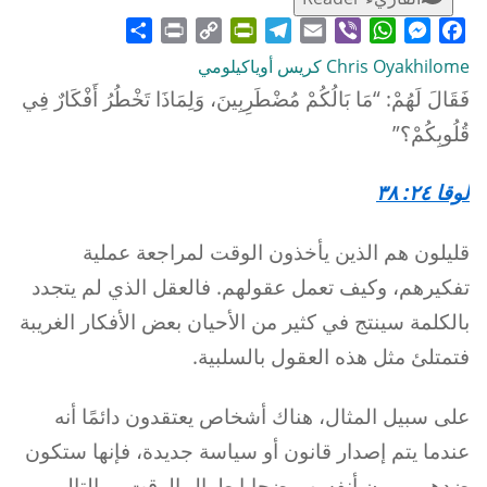
Share
Print
PrintFriendly
Copy
Telegram
Email
WhatsApp
Viber
Messenger
Facebook
Link
Chris Oyakhilome كريس أوياكيلومي
فَقَالَ لَهُمْ: “مَا بَالُكُمْ مُضْطَرِبِينَ، وَلِمَاذَا تَخْطُرُ أَفْكَارٌ فِي
قُلُوبِكُمْ؟”
لوقا ٢٤: ٣٨
قليلون هم الذين يأخذون الوقت لمراجعة عملية
تفكيرهم، وكيف تعمل عقولهم. فالعقل الذي لم يتجدد
بالكلمة سينتج في كثير من الأحيان بعض الأفكار الغريبة
فتمتلئ مثل هذه العقول بالسلبية.
على سبيل المثال، هناك أشخاص يعتقدون دائمًا أنه
عندما يتم إصدار قانون أو سياسة جديدة، فإنها ستكون
ضدهم، يرون أنفسهم ضحايا طوال الوقت، وبالتالي