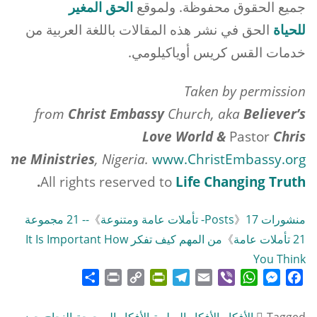
جميع الحقوق محفوظة. ولموقع
الحق المغير
للحياة
الحق في نشر هذه المقالات باللغة العربية من
خدمات القس كريس أوياكيلومي.
Taken by permission
from
Christ
Embassy
Church, aka
Believer’s
Love World &
Pastor
Chris
ome Ministries
, Nigeria.
www.ChristEmbassy.org
.
All rights reserved to
Life Changing Truth
منشورات Posts
17- تأملات عامة ومتنوعة
》
》
-- 21 مجموعة
21 تأملات عامة
》
من المهم كيف تفكر It Is Important How
You Think
Share
Print
PrintFriendly
Copy
Telegram
Email
WhatsApp
Viber
Messenger
Facebook
Link