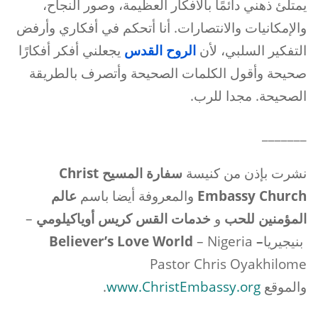
يمتلئ ذهني دائمًا بالأفكار العظيمة، وصور النجاح،
والإمكانيات والانتصارات. أنا أتحكم في أفكاري وأرفض
التفكير السلبي، لأن
الروح القدس
يجعلني أفكر أفكارًا
صحيحة وأقول الكلمات الصحيحة وأتصرف بالطريقة
الصحيحة. مجدا للرب.
_______
نشرت بإذن من كنيسة
سفارة المسيح
Christ
Embassy Church
والمعروفة أيضا باسم
عالم
المؤمنين للحب
و
خدمات القس كريس أوياكيلومي
–
بنيجيريا
–
– Nigeria
Believer’s Love World
Pastor Chris Oyakhilome
والموقع
www.ChristEmbassy.org
.