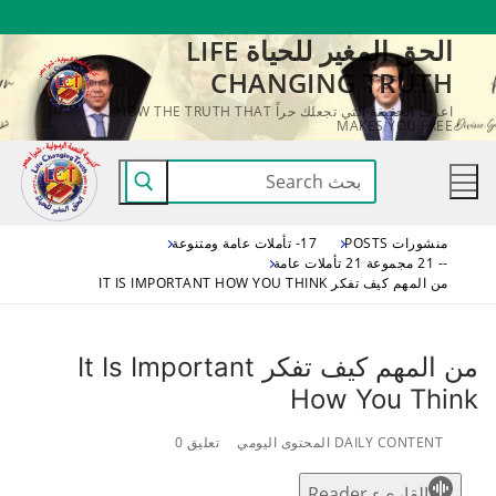
لتجاوز
الحق المغير للحياة LIFE
لى
CHANGING TRUTH
لمحتوى
اعرف الحقيقة التي تجعلك حراً KNOW THE TRUTH THAT
MAKES YOU FREE
البحث
عن:
منشورات POSTS
17- تأملات عامة ومتنوعة
-- 21 مجموعة 21 تأملات عامة
من المهم كيف تفكر IT IS IMPORTANT HOW YOU THINK
من المهم كيف تفكر It Is Important
How You Think
DAILY CONTENT المحتوى اليومي
تعليق 0
القاريء Reader