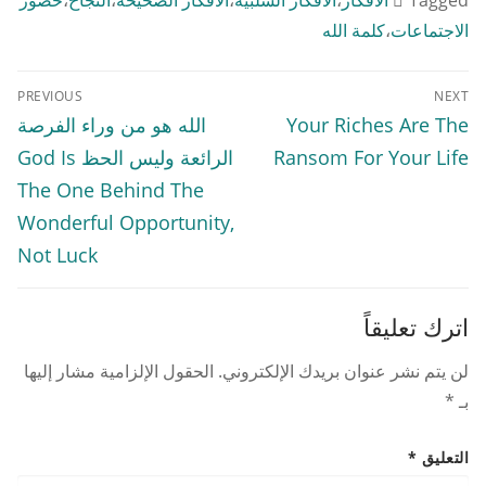
Tagged
الأفكار
،
الأفكار السلبية
،
الأفكار الصحيحة
،
النجاح
،
حضور
الاجتماعات
،
كلمة الله
تصفّح
PREVIOUS
NEXT
المقالات
Previous
Next
Your Riches Are The
الله هو من وراء الفرصة
post:
post:
Ransom For Your Life
الرائعة وليس الحظ God Is
The One Behind The
Wonderful Opportunity,
Not Luck
اترك تعليقاً
لن يتم نشر عنوان بريدك الإلكتروني.
الحقول الإلزامية مشار إليها
بـ
*
التعليق
*