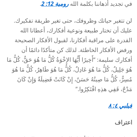
في تجديد أذهاننا بكلمة الله
رومية 12: 2
.
لن تتغير حياتك وظروفك، حتى تغير طريقة تفكيرك.
عليك أن تختار طبيعة ونوعية أفكارك، أعطانا الله
القدرة على مراقبة أفكارنا، لقبول الأفكار الصحيحة
ورفض الأفكار الخاطئة. لذلك كن متأكدًا دائمًا أن
أفكارك سليمة: “أَخِيرًا أَيُّهَا الإِخْوَةُ كُلُّ مَا هُوَ حَقٌّ، كُلُّ مَا
هُوَ جَلِيلٌ، كُلُّ مَا هُوَ عَادِلٌ، كُلُّ مَا هُوَ طَاهِرٌ، كُلُّ مَا هُوَ
مُسِرٌّ، كُلُّ مَا صِيتُهُ حَسَنٌ، إِنْ كَانَتْ فَضِيلَةٌ وَإِنْ كَانَ
مَدْحٌ، فَفِي هذِهِ افْتَكِرُوا.”
فيلبي ٤: ٨
اعتراف