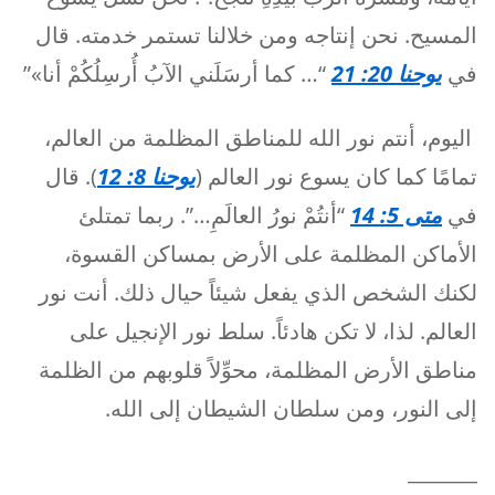
المسيح. نحن إنتاجه ومن خلالنا تستمر خدمته. قال
في
يوحنا 20: 21
“… كما أرسَلَني الآبُ أُرسِلُكُمْ أنا»”
اليوم، أنتم نور الله للمناطق المظلمة من العالم،
تمامًا كما كان يسوع نور العالم (
يوحنا 8: 12
). قال
في
متى 5: 14
“أنتُمْ نورُ العالَمِ…”. ربما تمتلئ
الأماكن المظلمة على الأرض بمساكن القسوة،
لكنك الشخص الذي يفعل شيئاً حيال ذلك. أنت نور
العالم. لذا، لا تكن هادئاً. سلط نور الإنجيل على
مناطق الأرض المظلمة، محوِّلاً قلوبهم من الظلمة
إلى النور، ومن سلطان الشيطان إلى الله.
_______