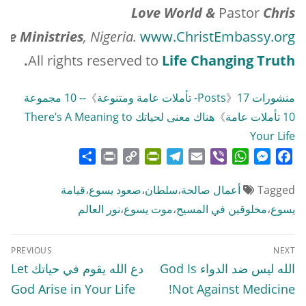
Love World &
Pastor
Chris
me Ministries
, Nigeria.
www.ChristEmbassy.org
.
All rights reserved to
Life Changing Truth
منشورات Posts
17- تأملات عامة ومتنوعة
》
》
-- 10 مجموعة
10 تأملات عامة
》
هناك معنى لحياتك There’s A Meaning to
Your Life
Share
Print
PrintFriendly
Copy
Telegram
Email
WhatsApp
Viber
Messenger
Facebook
Link
Tagged
أعمال صالحة
،
سلطان
،
صعود يسوع
،
قيامة
يسوع
،
مخلوقين في المسيح
،
موت يسوع
،
نور العالم
تصفّح
PREVIOUS
NEXT
المقالات
Previous
Next
الله ليس ضد الدواء God Is
دع الله يقوم في حياتك Let
post:
post:
God Arise in Your Life
Not Against Medicine!