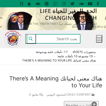
لتجاوز
الحق المغير للحياة LIFE
لى
CHANGING TRUTH
لمحتوى
اعرف الحقيقة التي تجعلك حراً KNOW THE TRUTH THAT
MAKES YOU FREE
البحث
عن:
منشورات POSTS
17- تأملات عامة ومتنوعة
-- 10 مجموعة 10 تأملات عامة
هناك معنى لحياتك THERE’S A MEANING TO YOUR LIFE
هناك معنى لحياتك There’s A Meaning
to Your Life
DAILY CONTENT المحتوى اليومي
تعليق 0
القاريء Reader