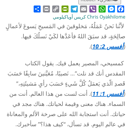
Share
Print
PrintFriendly
Copy
Telegram
Email
WhatsApp
Viber
Messenger
Facebook
Chris Oyakhilome كريس أوياكيلومي
Link
لأنَّنا نَحنُ عَمَلُهُ، مَخلوقينَ في المَسيحِ يَسوعَ لأعمالٍ
صالِحَةٍ، قد سبَقَ اللهُ فأعَدَّها لكَيْ نَسلُكَ فيها.
(
أفسس 2: 10
).
كمسيحي، المصير يعمل فيك. يقول الكتاب
المقدس أنك قد نلت”… نَصيبًا، مُعَيَّنينَ سابِقًا حَسَبَ
قَصدِ الّذي يَعمَلُ كُلَّ شَيءٍ حَسَبَ رأيِ مَشيئَتِهِ،”
(
أفسس 1: 11
). أنت لست من هذا العالم. أنت من
السماء. هناك معنى وقيمة لحياتك. هناك مجد في
حياتك. أنت استجابة الله على صرخة الألم والمعاناة
في عالم اليوم. قد تسأل، “كيف هذا؟” سأخبرك.