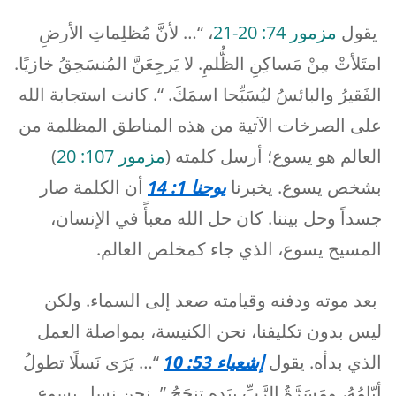
يقول
مزمور 74: 20-21
، “… لأنَّ مُظلِماتِ الأرضِ
امتَلأتْ مِنْ مَساكِنِ الظُّلمِ. لا يَرجِعَنَّ المُنسَحِقُ خازيًا.
الفَقيرُ والبائسُ ليُسَبِّحا اسمَكَ. “. كانت استجابة الله
على الصرخات الآتية من هذه المناطق المظلمة من
العالم هو يسوع؛ أرسل كلمته (
مزمور 107: 20
)
بشخص يسوع. يخبرنا
يوحنا 1: 14
أن الكلمة صار
جسداً وحل بيننا. كان حل الله معبأً في الإنسان،
المسيح يسوع، الذي جاء كمخلص العالم.
بعد موته ودفنه وقيامته صعد إلى السماء. ولكن
ليس بدون تكليفنا، نحن الكنيسة، بمواصلة العمل
الذي بدأه. يقول
إشعياء 53: 10
“… يَرَى نَسلًا تطولُ
أيّامُهُ، ومَسَرَّةُ الرَّبِّ بيَدِهِ تنجَحُ.”. نحن نسل يسوع