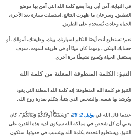
في النهاية، آمن أبي وبدأ يضع كلمة الله التي آمن بها موضع
التطبيق. وسرعان ما ظهرت النتائج. استقبلت سيارة بعد الأخرى
الحياة وعادت تُستخدم على الطريق.
نعم! تستطيع أنت أيضًا التكلم لسيارتك، بيتك، وظيفتك، أموالك، أو
حسابك البنكي.. ومهما كان ميتًا أو في طريقه للموت، سوف
يستقبل الحياة ويُصبح نشيطًا مرة أخرى.
التنبؤ: الكلمة المنطوقة المعلنة من كلمة الله
التنبؤ هو كلمة الله المنطوقة؛ إنه كلمة الله المعلنة التي يقود
ويُرشد بها شعبه. والشخص الذي يتنبأ، يتكلم بقدرة روح الله.
عندما قال الله في
يوئيل 2: 28
، “وَسَيَتَنَبَّأُ أَولاَدُكُمْ وَبَنَاتُكُمْ”، كان
يعني أن كل شخص في مملكة الله سيكون لديه هذه القدرة على
التنبؤ، ويستطيع التحدث بكلمة الله ويتسبب في حدوثها. سنكون