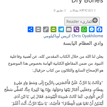
Dry Bones
ARTICLES مقالات
تعليق 0
القاريء Reader
Share
Print
PrintFriendly
Copy
Telegram
Email
WhatsApp
Viber
Messenger
Facebook
Chris Oyakhilome كريس أوياكيلومي
Link
وادي العظام اليابسة
يعلن لنا الله من خلال الكتاب المقدس كله، عن أهمية وفاعلية
النبوة. من ضمن المقاطع الكتابية الهامة بخصوص هذا الموضوع
هو الإصحاح السابع والثلاثون من كتاب حزقيال:
“وَكَانَتْ يَدُ الرَّبِّ عَلَيَّ فَأَحْضَرَنِي بِالرُّوحِ إِلَى وَسَطِ وَادٍ مَلِيءٍ
بِعِظَامٍ، وَجَعَلَنِي أَجْتَازُ بَيْنَهَا وَحَوْلَهَا، وَإِذَا بِهَا كَثِيرَةٌ جِدًّا، تُغَطِّي سَطْحَ
أَرْضِ الْوَادِي، كَمَا كَانَتْ شَدِيدَةَ الْيُبُوسَةِ. فَقَالَ لِي ‘يَا ابْنَ آدَمَ،
أَيُمْكِنُ أَنْ تَحْيَا هَذِهِ الْعِظَامُ؟’ فَأَجَبْتُ: ‘يَا سَيِّدُ الرَّبُّ، أَنْتَ أَعْلَمُ’