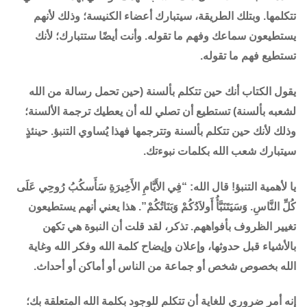
تتكلمها. وبتلك الطريقة، سيتبارك أعضاء الكنيسة؛ وذلك لأنهم
يستطيعون سماعك وفهم ما تقوله. وأنت أيضًا ستتبارك؛ لأنك
تستطيع فهم ما تقوله.
يقول الكتاب أنك حين تتكلم بألسنة (حين تحمل رسالة من الله
لشعبه بألسنة) تستطيع أن تصلي لله أن يعطيك ترجمة الألسنة؛
وذلك لأنك حين تتكلم بألسنة وتترجمها فهذا يُساوي التنبؤ. حينئذٍ
سيتبارك شعب الله بكلمات نبوءتك.
يا لأهمية التنبؤ! قال الله: “فِي الأَيَّامِ الأَخِيرَةِ سَأَسكُبُ رُوحِي عَلَى
كُلِّ النَّاسِ. وَسَيَتَنَبَّأُ أَولاَدُكُمْ وَبَنَاتُكُمْ”. هذا يعني أنهم يستطيعون
تغيير الظروف بأفواههم. تذكر، لقد قلت أن النبوة هي تكهن
بالأشياء قبل حدوثها، وإعلان وإيضاح كلمة الله وفكر الله وغاية
الله بخصوص شخص أو جماعة من الناس أو أماكن أو أحداث.
إنه أمر ضروري للغاية أن تتكلم للوجود بكلمة الله المتعلقة بك؛