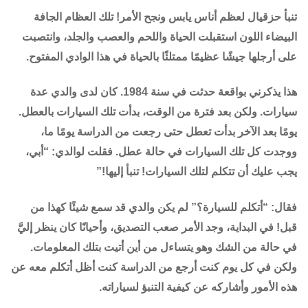
تنبأ حزقيال لعظم أناس يابس ونجح الأمر! تلك العظام الجافة
البيضاء اللون استقبلت الحياة واللحم والعصب والجلد، وانتصبت
على أرجلها جيشًا عظيمًا ممتلئًا بالحياة في هذا الوادي المفتوح.
هذا يذكرني بواقعة حدثت في سنة 1984. كان لدى والدي عدة
سيارات. ولكن بعد فترة من الوقت، بدأت تلك السيارات بالعطل.
يومًا بعد الآخر بدأت تعطل حتى رجعت من الدراسة يومًا ما،
ووجدت كل تلك السيارات في حالة عطل. فقلت لوالدي: “أبي،
يجب عليك أن تتكلم لتلك السيارات! تنبأ إليها!”
فقال: “أتكلم للسيارة؟” لم يكن والدي قد سمع شيئًا كهذا من
قبل! في البداية، وجد الأمر صعب التصديق، وأحيانًا كان ينظر إليَّ
في حالة من الشك وهو يتساءل من أين أتيت بتلك المعلومات.
ولكن في كل يوم كنت أرجع من الدراسة كنت أظل أتكلم معه عن
هذه الأمور وأشاركه عن كيفية التنبؤ لسياراته.