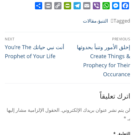
Share
Print
PrintFriendly
Copy
Telegram
Email
WhatsApp
Viber
Messenger
Facebook
Link
Tagged
التنبؤ
،
مقالات
تصفّح
NEXT
PREVIOUS
المقالات
Next
Previous
إخلق الأمور وتنبأ بحدوثها
أنت نبي حياتك You’re The
post:
post:
Prophet of Your Life
Create Things &
Prophecy for Their
Occurance
اترك تعليقاً
لن يتم نشر عنوان بريدك الإلكتروني.
الحقول الإلزامية مشار إليها
بـ
*
التعليق
*