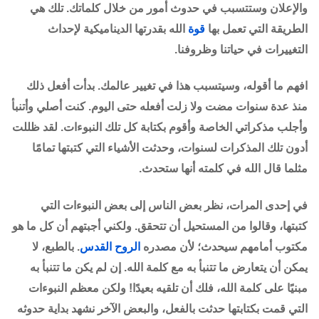
والإعلان وستتسبب في حدوث أمور من خلال كلماتك. تلك هي
الطريقة التي تعمل بها
قوة
الله بقدرتها الديناميكية لإحداث
التغييرات في حياتنا وظروفنا.
افهم ما أقوله، وسيتسبب هذا في تغيير عالمك. بدأت أفعل ذلك
منذ عدة سنوات مضت ولا زلت أفعله حتى اليوم. كنت أصلي وأتنبأ
وأجلب مذكراتي الخاصة وأقوم بكتابة كل تلك النبوءات. لقد ظللت
أدون تلك المذكرات لسنوات، وحدثت الأشياء التي كتبتها تمامًا
مثلما قال الله في كلمته أنها ستحدث.
في إحدى المرات، نظر بعض الناس إلى بعض النبوءات التي
كتبتها، وقالوا من المستحيل أن تتحقق. ولكني أجبتهم أن كل ما هو
مكتوب أمامهم سيحدث؛ لأن مصدره
الروح القدس
. بالطبع، لا
يمكن أن يتعارض ما تتنبأ به مع كلمة الله. إن لم يكن ما تتنبأ به
مبنيًا على كلمة الله، فلك أن تلقيه بعيدًا! ولكن معظم النبوءات
التي قمت بكتابتها حدثت بالفعل، والبعض الآخر نشهد بداية حدوثه