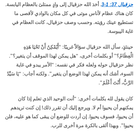
حزقيال 37: 1-3
. أخذ الله حزقيال إلى وادٍ ممتلئ بالعظام اليابسة.
كان هناك عظام لأناس موتى في كل مكان بالوادي لأقصى ما
تستطيع عينك رؤيته. وحسب وصف حزقيال، كانت العظام في
غاية اليبوسة.
حينئذٍ، سأل الله حزقيال سؤالاً غريبًا: “أَيُمْكِنُ أَنْ تَحْيَا هَذِهِ
الْعِظَامُ؟” أو بكلمات أخرى، “هل يمكن لهذا الموقف أن يتغير؟”.
نظر حزقيال حوله ولعله فكر في نفسه: “الأمر يبدو في غاية
السوء، أشك أنه يمكن لهذا الوضع أن يتغير”. ولكنه أجاب: “يَا سَيِّدُ
الرَّبُّ، أَنْتَ أَعْلَمُ”.
كان يقول لله بكلمات أخرى: “أنت الوحيد الذي تعلم إذا كان
يمكنهم أن يحيوا أم لا. ويرجع إليك أن تقرر ذلك! إن كنت تريدهم
أن يحيوا، فسوف يحيوا. إن أردت للوضع أن يبقى كما هو عليه، فلن
يحيوا”. وبهذا ألقى بالكرة مرة أخرى للرب.