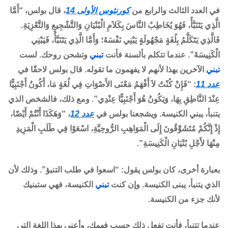
في العدد الثالث والرابع من
كورنثوس الأولى 14
، قال بولس، “أَمَّا
الَّذِي يَتَنَبَّأُ، فَهُوَ يُخَاطِبُ النَّاسَ بِكَلاَمِ الْبُنْيَانِ وَالتَّشْجِيعِ وَالتَّعْزِيَةِ.
فَالَّذِي يَتَكَلَّمُ بِلُغَةٍ مَجْهُولَةٍ يَبْنِي نَفْسَهُ؛ وَأَمَّا الَّذِي يَتَنَبَّأُ، فَيَبْنِي
الْكَنِيسَةَ”. عندما تتكلم بألسنة فأنت
تبني
وتشحن روحك. لست
تبني
الآخرين بهذا لأنهم لا يفهمون ما تقوله. قال بولس لاحقًا في
عدد 11
: “فَإِنْ كُنْتُ لاَ أَفْهَمُ مَعْنَى الأَصْوَاتِ فِي لُغَةٍ مَا، أَكُونُ أَجْنَبِيًّا
عِنْدَ النَّاطِقِ بِهَا، وَيَكُونُ هُوَ أَجْنَبِيًّا عِنْدِي”. ومع ذلك، فالشخص الذي
يتنبأ، يبني الكنيسة. ويشجعنا بولس في
عدد 12
، “وَهَكَذَا أَنْتُمْ أَيْضًا،
إِذْ إِنَّكُمْ مُتَشَوِّقُونَ إِلَى الْمَوَاهِبِ الرُّوحِيَّةِ، اسْعَوْا فِي طَلَبِ الْمَزِيدِ
مِنْهَا لأَجْلِ بُنْيَانِ الْكَنِيسَةِ”.
بعبارة أخرى، كان بولس يقول: “اسعوا في طلب التنبؤ”. وذلك لأن
الذي يتنبأ، يبنى الكنيسة. وإن كنت
تبني
الكنيسة، فهي ستبنيك
لأنك جزء من الكنيسة.
عندما تتنبأ، فأنت تفعل ذلك حسب فهمك، وأعني بهذا اللغة التي