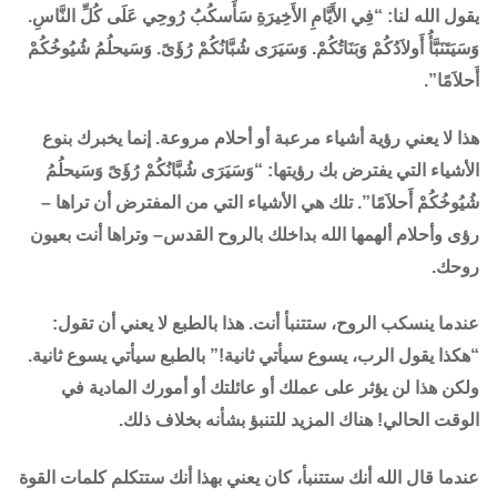
يقول الله لنا: “فِي الأَيَّامِ الأَخِيرَةِ سَأَسكُبُ رُوحِي عَلَى كُلِّ النَّاسِ.
وَسَيَتَنَبَّأُ أَولاَدُكُمْ وَبَنَاتُكُمْ. وَسَيَرَى شُبَّانُكُمْ رُؤَىً. وَسَيحلُمُ شُيُوخُكُمْ
أَحلاَمًا”.
هذا لا يعني رؤية أشياء مرعبة أو أحلام مروعة. إنما يخبرك بنوع
الأشياء التي يفترض بك رؤيتها: “وَسَيَرَى شُبَّانُكُمْ رُؤَىً وَسَيحلُمُ
شُيُوخُكُمْ أَحلاَمًا”. تلك هي الأشياء التي من المفترض أن تراها –
رؤى وأحلام ألهمها الله بداخلك بالروح القدس– وتراها أنت بعيون
روحك.
عندما ينسكب الروح، ستتنبأ أنت. هذا بالطبع لا يعني أن تقول:
“هكذا يقول الرب، يسوع سيأتي ثانية!” بالطبع سيأتي يسوع ثانية.
ولكن هذا لن يؤثر على عملك أو عائلتك أو أمورك المادية في
الوقت الحالي! هناك المزيد للتنبؤ بشأنه بخلاف ذلك.
عندما قال الله أنك ستتنبأ، كان يعني بهذا أنك ستتكلم كلمات القوة