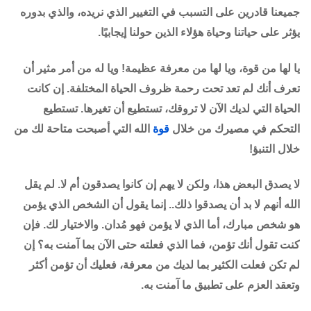
جميعنا قادرين على التسبب في التغيير الذي نريده، والذي بدوره
يؤثر على حياتنا وحياة هؤلاء الذين حولنا إيجابيًا.
يا لها من قوة، ويا لها من معرفة عظيمة! ويا له من أمر مثير أن
تعرف أنك لم تعد تحت رحمة ظروف الحياة المختلفة. إن كانت
الحياة التي لديك الآن لا تروقك، تستطيع أن تغيرها. تستطيع
التحكم في مصيرك من خلال
قوة
الله التي أصبحت متاحة لك من
خلال التنبؤ!
لا يصدق البعض هذا، ولكن لا يهم إن كانوا يصدقون أم لا. لم يقل
الله أنهم لا بد أن يصدقوا ذلك.. إنما يقول أن الشخص الذي يؤمن
هو شخص مبارك، أما الذي لا يؤمن فهو مُدان. والاختيار لك. فإن
كنت تقول أنك تؤمن، فما الذي فعلته حتى الآن بما آمنت به؟ إن
لم تكن فعلت الكثير بما لديك من معرفة، فعليك أن تؤمن أكثر
وتعقد العزم على تطبيق ما آمنت به.