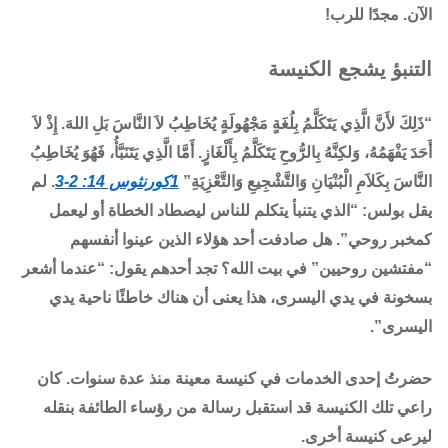
الآن. مجدًا للرب!
التنبؤ يشجع الكنيسة
“ذَلِكَ لأَنَّ الَّذِي يَتَكَلَّمُ بِلُغَةٍ مَجْهُولَةٍ يُخَاطِبُ لاَ النَّاسَ بَلِ اللهَ. إِذْ لاَ
أَحَدَ يَفْهَمُهُ، وَلكِنَّهُ بِالرُّوحِ يَتَكَلَّمُ بِأَلْغَازٍ. أَمَّا الَّذِي يَتَنَبَّأُ، فَهُوَ يُخَاطِبُ
النَّاسَ بِكَلاَمِ الْبُنْيَانِ وَالتَّشْجِيعِ وَالتَّعْزِيَةِ”
1كورنثوس 14: 2-3
. لم
يقل بولس: “الذي يتنبأ يتكلم للناس ليصطاد الخطاة أو ليعمل
كمخبر روحي”. هل صادفت أحد هؤلاء الذين عينوا أنفسهم
“مفتشين روحيين” في بيت الله؟ تجد أحدهم يقول: “عندما أشعر
بسخونة في يدي اليسرى، هذا يعنى أن هناك خاطئًا ناحية يدي
اليسرى”.
حضرتُ إحدى الخدمات في كنيسة معينة منذ عدة سنوات. كان
راعي تلك الكنيسة قد استقبل رسالة من رؤساء الطائفة بنقله
ليرعى كنيسة أخرى.