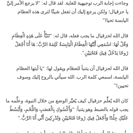
وجاءت إجابة الرب توجيهية للغاية. لقد قال له: “لا يرجع الأمر إليَّ
يا حزقيال؛ ولكن يرجع إليك أن تفعل شيئًا لترى هذه العظام
اليابسة تحيا!”
قال الله لحزقيال ما يجب فعله، قال له: “تَنَبَّأْ عَلَى هَذِهِ الْعِظَامِ
وَقُلْ لَهَا: اسْمَعِي أَيَّتُهَا الْعِظَامُ الْيَابِسَةُ كَلِمَةَ الرَّبِّ: هَا أَنَا أَجْعَلُ
رُوحًا يَدْخُلُ فِيكِ فَتَحْيَيْنِ”.
قال الله لحزقيال أن يتنبأ للعظام ويقول لها: “يا أيتها العظام
اليابسة، اسمعي كلمة الرب. الله سيأتي بالروح إليك وسوف
تحيين!”
كان الله يُعلِّم حزقيال كيف يُغيِّر الوضع من خلال النبوة، وعلَّمه ما
يجب قوله بالضبط وهو يتنبأ: “وَأَكْسُوكِ بِالْعَصَبِ وَاللَّحْمِ، وَأَبْسُطُ
عَلَيْكِ جِلْدًا وَأَجْعَلُ فِيكِ رُوحًا فَتَحْيَيْنِ وَتُدْرِكِينَ أَنِّي أَنَا الرَّبُّ.”