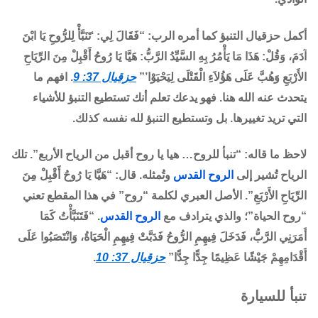
أكمل حزقيال التنبؤ كما أمره الرب: “فَقَالَ لِي: ‘تَنَبَّأْ لِلرُّوحِ يَا ابْنَ
آدَمَ، وَقُلْ: هَذَا مَا يَأْمُرُ بِهِ السَّيِّدُ الرَّبُّ: هَيَّا يَا رُوحُ أَقْبِلْ مِنَ الرِّيَاحِ
الأَرْبَعِ وَهُبَّ عَلَى هَؤُلاَءِ الْقَتْلَى لِيَحْيَوْا’”
حزقيال 37: 9
. افهم ما
يتحدث عنه الله هنا. فهو يدعك تعلم أنك تستطيع التنبؤ للأشياء
التي تريد تغييرها. بل وتستطيع التنبؤ لله نفسه كذلك.
لاحظ ما قاله: “تنبأ للروح… هيا يا روح أقبل من الرياح الأربع”. تلك
الرياح تُشير إلى
الروح القدس
وتُمثله. قال: “هَيَّا يَا رُوحُ أَقْبِلْ مِنَ
الرِّيَاحِ الأَرْبَعِ”. الأصل العبري لكلمة “روح” في هذا المقطع تعني
“روح الحياة”؛ والذي يترادف مع
الروح القدس
. “فَتَنَبَّأْتُ كَمَا
أَمَرَنِي الرَّبُّ، فَدَخَلَ فِيهِمِ الرُّوحُ فَدَبَّتْ فِيهِمِ الْحَيَاةُ، وَانْتَصَبُوا عَلَى
أَقْدَامِهِمْ جَيْشًا عَظِيمًا جِدًّا جِدًّا”
حزقيال 37: 10
.
تنبأ للسيارة