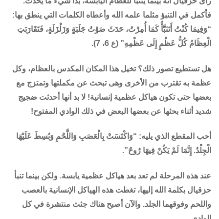
رأى حزقيال أنه بينما يتنبأ للعظام اليابسة، بدأ شيء ما يحدث.
فأكمل في التنبؤ مثلما علمه الله وأعطاه الكلمات التي ينطق بها:
“وَفِيمَا كُنْتُ أَتَنَبَّأُ كَمَا أُمِرْتُ، حَدَثَ صَوْتُ جَلَبَةٍ وَزَلْزَلَةٍ، فَتَقَارَبَتِ
الْعِظَامُ كُلُّ عَظْمٍ إِلَى عَظْمِهِ” (ع 6، 7).
هل تستطيع تصور ذلك؟ تخيل هذا المكان المكدس بالعظام، وكل
عظمة به تقترب من الأخرى وهى تبحث عن مكملتها وتمتزج مع
بعضها حتى تكون هياكل عظمية إنسانية! لا بد أنها أحدثت ضجيج
شديد أثناء بحثها عن بعضها البعض في ذلك الوادي المفتوح!
أحب المقطع الذي يليه: “وَاكْتَسَتْ بِالْعَصَبِ وَاللَّحْمِ وَبُسِطَ عَلَيْهَا
الْجِلْدُ. إِنَّمَا لَمْ يَكُنْ فِيهَا رُوحٌ”.
عند هذه المرحلة لم تعد بعد هياكل عظمية يابسة. ولكن بينما تنبأ
حزقيال بكلمة الله إليها، تغطت هذه الهياكل الإنسانية بالعصب
واللحم وفوقهما الجلد. والآن أصبح هناك جثث منتشرة في كل
الوادي.