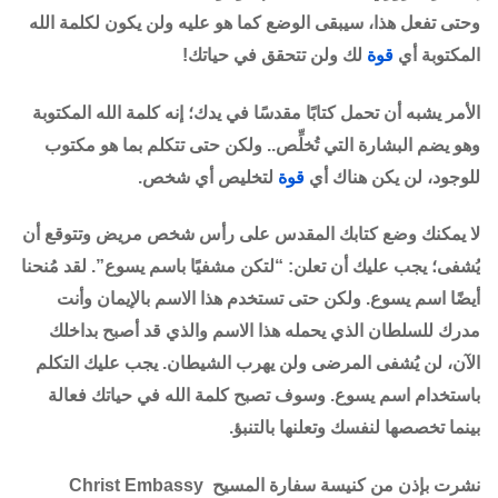
وحتى تفعل هذا، سيبقى الوضع كما هو عليه ولن يكون لكلمة الله
المكتوبة أي
قوة
لك ولن تتحقق في حياتك!
الأمر يشبه أن تحمل كتابًا مقدسًا في يدك؛ إنه كلمة الله المكتوبة
وهو يضم البشارة التي تُخلِّص.. ولكن حتى تتكلم بما هو مكتوب
للوجود، لن يكن هناك أي
قوة
لتخليص أي شخص.
لا يمكنك وضع كتابك المقدس على رأس شخص مريض وتتوقع أن
يُشفى؛ يجب عليك أن تعلن: “لتكن مشفيًا باسم يسوع”. لقد مُنحنا
أيضًا اسم يسوع. ولكن حتى تستخدم هذا الاسم بالإيمان وأنت
مدرك للسلطان الذي يحمله هذا الاسم والذي قد أصبح بداخلك
الآن، لن يُشفى المرضى ولن يهرب الشيطان. يجب عليك التكلم
باستخدام اسم يسوع. وسوف تصبح كلمة الله في حياتك فعالة
بينما تخصصها لنفسك وتعلنها بالتنبؤ.
نشرت بإذن من كنيسة سفارة المسيح Christ Embassy