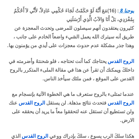
يوحنا 8
: (16)مَعَ أَنَّهُ لَوْ حَكَمْتُ لَجَاءَ حُكْمِي عَادِلاً، لأَنِّي لاَ أَحْكُمُ
بِمُفْرَدِي، بَلْ أَنَا وَالآبُ الَّذِي أَرْسَلَنِي
كثيرون يعتقدون أنهم سيصلون للمرضى وتحدث المعجزة عن
طريق أنه سيترك الله يعمل الشيء واضعا
الخادم على جانب ،
وهذا جذر مشكلة عدم حدوث معجزات على أيدي من يؤمنون بها
.
الروح القدس
يحتاجك كما أنت تحتاجه ، فلو شحنتهُ وأضرمته في
داخلكَ ويمكنك أن تقرأ عن هذا في مقالة الملىء المتكرر بالروح
القدس على الموقع ، فمن ملئك سيأخذ الناس
.
عندما تمتلىء بالروح ستعرف ما هي الخطوة الآتية بإنسجام مع
الروح القدس
فتحدث نتائج مذهلة. لن يستقل
الروح القدس
عنك
ولن تستطيع أن تستقل عنه لتحققوا معاً ما يريد أن يحققه على
الارض
.
هكذا سلكَ الرب يسوع ، سلكَ بإدراك ووعي
الروح القدس
الذي