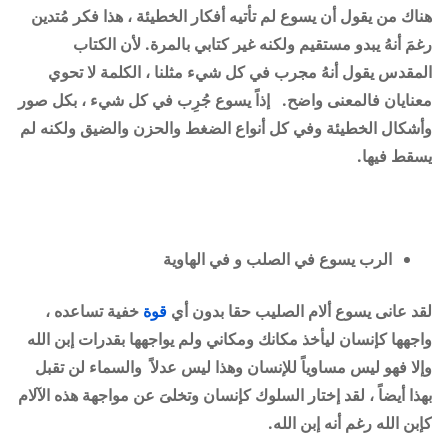
هناك من يقول أن يسوع لم تأتيه أفكار الخطيئة ، هذا فكر مُتدين
رغمَ أنهُ يبدو مستقيم ولكنه غير كتابي بالمرة
.
لأن الكتاب
المقدس يقول أنهُ مجرب في كل شيء مثلنا ، الكلمة لا تحوي
معنايان فالمعنى واضح
.
إذاً يسوع جُرِب في كل شيء ، بكل صور
وأشكال الخطيئة وفي كل أنواع الضغط والحزن والضيق ولكنه لم
يسقط فيها
.
الرب يسوع في الصلب و في الهاوية
لقد عانى يسوع ألام الصليب حقا بدون أي
قوة
خفية تساعده ،
واجهها كإنسان ليأخذ مكانك ومكاني ولم يواجهها بقدرات إبن الله
وإلا فهو ليس مساوياً للإنسان وهذا ليس عدلاً والسماء لن تقبل
بهذا أيضاً ، لقد إختار السلوك كإنسان وتخلىَ عن مواجهة هذه الآلام
كإبن الله رغم أنه إبن الله
.