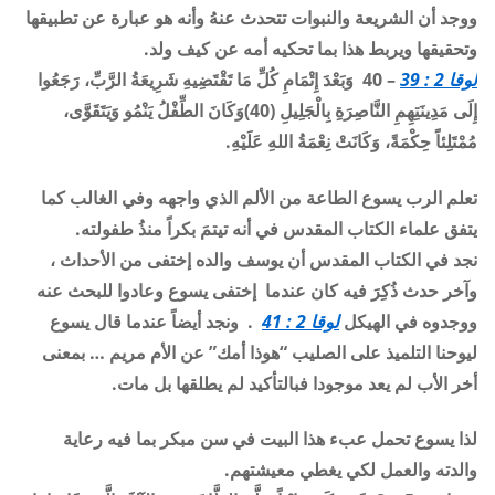
ووجد أن الشريعة والنبوات تتحدث عنهُ وأنه هو عبارة عن تطبيقها
وتحقيقها ويربط هذا بما تحكيه أمه عن كيف ولد
.
لوقا 2 : 39
– 40 وَبَعْدَ إِتْمَامِ كُلِّ مَا تَقْتَضِيهِ شَرِيعَةُ الرَّبِّ، رَجَعُوا
إِلَى مَدِينَتِهِمِ النَّاصِرَةِ بِالْجَلِيلِ
(40)
وَكَانَ الطِّفْلُ يَنْمُو وَيَتَقَوَّى،
مُمْتَلِئاً حِكْمَةً، وَكَانَتْ نِعْمَةُ اللهِ عَلَيْهِ
.
تعلم الرب يسوع الطاعة من الألم الذي واجهه وفي الغالب كما
يتفق علماء الكتاب المقدس في أنه تيتمَ بكراً منذُ طفولته
.
نجد في الكتاب المقدس أن يوسف والده إختفى من الأحداث ،
وآخر حدث ذُكِرَ فيه كان عندما إختفى يسوع وعادوا للبحث عنه
ووجدوه في الهيكل
لوقا 2 : 41
. ونجد أيضاً عندما قال يسوع
ليوحنا التلميذ على الصليب “هوذا أمك” عن الأم مريم … بمعنى
أخر الأب لم يعد موجودا فبالتأكيد لم يطلقها بل مات
.
لذا يسوع تحمل عبء هذا البيت في سن مبكر بما فيه رعاية
والدته والعمل لكي يغطي معيشتهم
.