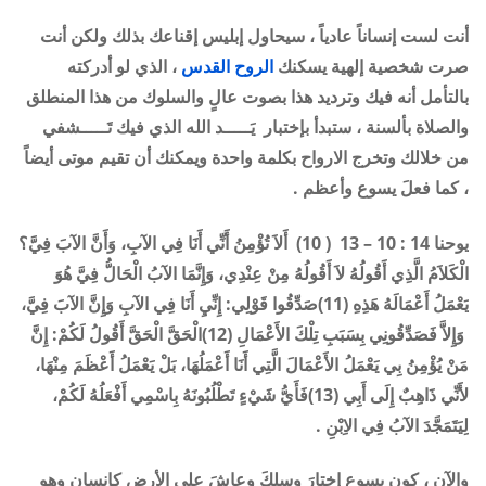
أنت لست إنساناً عادياً ، سيحاول إبليس إقناعك بذلك ولكن أنت
صرت شخصية إلهية يسكنك
الروح القدس
، الذي لو أدركته
بالتأمل أنه فيك وترديد هذا بصوت عالٍ والسلوك من هذا المنطلق
والصلاة بألسنة ، ستبدأ بإختبار يَـــــد الله الذي فيك تَـــــشفي
من خلالك وتخرج الارواح بكلمة واحدة ويمكنك أن تقيم موتى أيضاً
، كما فعلَ يسوع وأعظم .
يوحنا
14 : 10 – 13
( 10) أَلاَ تُؤْمِنُ أَنِّي أَنَا فِي الآبِ، وَأَنَّ الآبَ فِيَّ؟
الْكَلاَمُ الَّذِي أَقُولُهُ لاَ أَقُولُهُ مِنْ عِنْدِي، وَإِنَّمَا الآبُ الْحَالُّ فِيَّ هُوَ
يَعْمَلُ أَعْمَالَهُ هَذِهِ (11)صَدِّقُوا قَوْلِي: إِنِّيِ أَنَا فِي الآبِ وَإِنَّ الآبَ فِيَّ،
وَإِلاَّ فَصَدِّقُونِي بِسَبَبِ تِلْكَ الأَعْمَالِ (12)الْحَقَّ الْحَقَّ أَقُولُ لَكُمْ: إِنَّ
مَنْ يُؤْمِنُ بِي يَعْمَلُ الأَعْمَالَ الَّتِي أَنَا أَعْمَلُهَا، بَلْ يَعْمَلُ أَعْظَمَ مِنْهَا،
لأَنِّي ذَاهِبٌ إِلَى أَبِي
(13)
فَأَيُّ شَيْءٍ تَطْلُبُونَهُ بِاسْمِي أَفْعَلُهُ لَكُمْ،
لِيَتَمَجَّدَ الآبُ فِي الاِبْنِ .
والآن ، كون يسوع إختارَ وسلكَ وعاشَ على الأرض كإنسان وهو