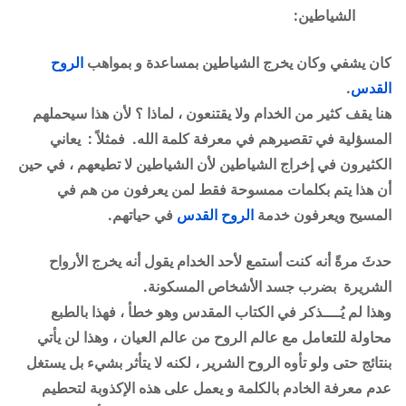
الشياطين:
كان يشفي وكان يخرج الشياطين بمساعدة و بمواهب
الروح
القدس
.
هنا يقف كثير من الخدام ولا يقتنعون ، لماذا ؟ لأن هذا سيحملهم
المسؤلية في تقصيرهم في معرفة كلمة الله. فمثلاً : يعاني
الكثيرون في إخراج الشياطين لأن الشياطين لا تطيعهم ، في حين
أن هذا يتم بكلمات ممسوحة فقط لمن يعرفون من هم في
المسيح ويعرفون خدمة
الروح القدس
في حياتهم
.
حدثَ مرةً أنه كنت أستمع لأحد الخدام يقول أنه يخرج الأرواح
الشريرة بضرب جسد الأشخاص المسكونة
.
وهذا لم يُــــذكر في الكتاب المقدس وهو خطأ ، فهذا بالطبع
محاولة للتعامل مع عالم الروح من عالم العيان ، وهذا لن يأتي
بنتائج حتى ولو تأوه الروح الشرير ، لكنه لا يتأثر بشيء بل يستغل
عدم معرفة الخادم بالكلمة و يعمل على هذه الإكذوبة لتحطيم