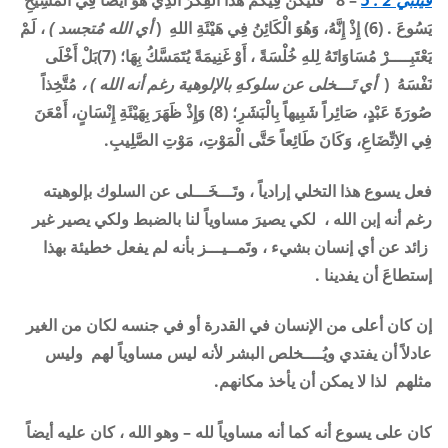
فيلبي 2 : 5
– 8 فَلْيَكُنْ فِيكُمْ هَذَا الْفِكْرُ الَّذِي هُوَ أَيْضاً فِي الْمَسِيحِ
يَسُوعَ
. (6)
إِذْ إِنَّهُ، وَهُوَ الْكَائِنُ فِي هَيْئَةِ اللهِ (
أي الله مُتجسد )
، لَمْ
يَعْتَبِــــرْ مُسَاوَاتَهُ لِلهِ خُلْسَةً ، أَوْ غَنِيمَةً يُتَمَسَّكُ بِهَا؛ (7)بَلْ أَخْلَى
نَفْسَهُ (
أي تَـــخلى عن سلوكهِ بالإلوهية رغم أنه الله ) ،
مُتَّخِذاً
صُورَةَ عَبْدٍ، صَائِراً شَبِيهاً بِالْبَشَرِ؛ (8) وَإِذْ ظَهَرَ بِهَيْئَةِ إِنْسَانٍ، أَمْعَنَ
فِي الاِتِّضَاعِ، وَكَانَ طَائِعاً حَتَّى الْمَوْتِ، مَوْتِ الصَّلِيبِ
.
فعل يسوع هذا التخلي إرادياً ، وتَـــخَـــلى عن السلوك بإلوهيته
رغم أنه إبن الله ، لكي يصيرَ مساوياً لنا بالضبط ولكي يصير غير
زائد عن أي إنسان بشيء ، وتَمــيـــز بأنه لم يفعل خطيئة بهذا
إستطاعَ أن يفدينا .
إن كان أعلى من الإنسان في القدرة أو في جنسه لكان من الغير
عادلاً أن يفتدي ويُــــخلص البشر لأنه ليس مساوياً لهم وليس
مثلهم لذا لا يمكن أن يأخذ مكانهم
.
كان على يسوع أنه كما أنه مساوياً لله – وهو الله ، كان عليه أيضاً