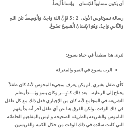
أن يكون مساوياً للإنسان – وإنساناً أيضاً.
رسالة تيموثاوس الأولى 2 : 5 فَإِنَّ اللهَ وَاحِدٌ، وَالْوَسِيطُ بَيْنَ اللهِ
وَالنَّاسِ وَاحِدٌ، وَهُوَ
الإِنْسَانُ
الْمَسِيحُ يَسُوعُ.
لنرى هذا مطبقاً في حياة يسوع
:
الرب يسوع في النمو والمعرفة
كأي طفل بشري, لم يكن يعرف بمجيء المجوس لأنهُ كان طفلاً
يحتاج إلى الرعاية
.
بعد ذلك كــَبِـــر وكان ينمو وبَــــدأ يتعلم
الشريعة في المجامع لأنه كان من الإجباري فعل ذلك مع كل طفل
في ذاك الوقت. ولكن الفرق هنا عن أي طفل آخر أنه بدأ يفهم
الناموس والشريعة بالطريقة الصحيحة و ليس بالمفاهيم الخاطئة
التي كانت سائدة في ذلك الوقت من خلال الكتبة والفريسين
.