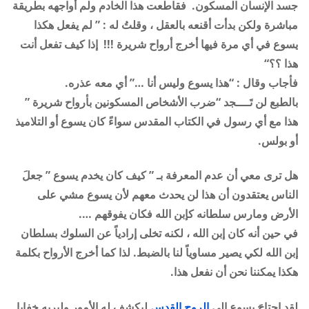
جسد الإنسان المسكون. فقاطعت هذا الخادم ولم أواجهه بطريقة
مباشرة ولكن بدأت أقنعه بالعقل ، وقلتُ له : ” لم يفعل هكذا
يسوع في أي مرة فيها أخرج أرواح شريرة !!! إذا كيف تفعل أنت
هذا ؟؟
“
فأجاب وقال : “هذا يسوع وليس أنا …” أي معه عذره
.
بالطبع لن تَــــجد “ضرب الأشخاص المسكونين بأرواح شريرة ”
هذا مع أي رسول في الكتاب المقدس سواءً كان يسوع أو التلاميذ
أو بولس.
هل ترى معي أن عدم المعرفة بـ ” كيف كان يخدم يسوع ” جعلَ
الناس يعتقدون أن هذا لن يحدث معهم لأن يسوع مشي على
الأرض ومارس سلطانه كإبن الله فكان يفوقهم
….
في حين أنه كان إبن الله ، لكنه تخلى إرادياً عن السلوك بسلطان
إبن الله لكي يصير مساوياً لنا بالضبط. لذا كما أخرج الأرواح بكلمة
هكذا يمكننا نحن أن نفعل هذا
.
لقد احتاجَ يسوع إلى
الروح القدس
ليكشف له الأمور وليريه خفايا