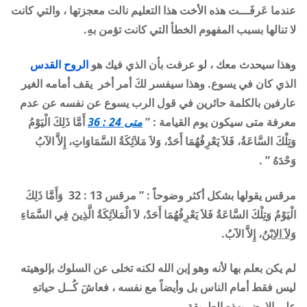
عندما عَرفَـــت هذه الأخت هذا التعليم نالت معجزتها ، والتي كانت
لا تنالها بسبب المفهوم الخطأ التي كانت تؤمن بهِ.
وهذا سيحدث معك ، لو عرفت بأن الذي فيك هو
الروح القدس
الذي كان في يسوع
.
وهذا سيفسر لكَ أمر أخر يقف أمامه الغير
عارفين بالكلمة حائرين في قول الرب يسوع عن نفسه عن عدم
معرفة متى سيكون يوم القيامة : ”
متى 24 : 36
أَمَّا ذَلِكَ الْيَوْمُ
وَتِلْكَ السَّاعَةُ، فَلاَ يَعْرِفُهُمَا أَحَدٌ، وَلاَ مَلاَئِكَةُ السَّمَاوَاتِ، إِلاَّ الآبُ
وَحْدَهُ ” .
مرقس يقولها بشكل أكثر وضوحاً : ” مرقس
13 : 32
وَأَمَّا ذَلِكَ
الْيَوْمُ وَتِلْكَ السَّاعَةُ فَلاَ يَعْرِفُهُمَا أَحَدٌ، لاَ الْمَلاَئِكَةُ الَّذِينَ فِي السَّمَاءِ
وَلاَ الاِبْنُ
، إِلاَّ الآبُ.
لم يكن بعلم بها لأنه وهو إبن الله لكنه تخلى عن السلوك بإلوهيته
ليس فقط أمام الناس بل وأيضاً مع نفسه ، فعاشَ كُــل حياتهِ
على الارض بهذه الطريقة .