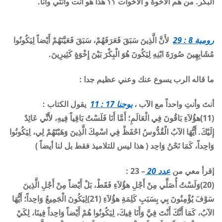
البكر. من هم الأخوة و الاخوات ؟؟ هذا هو أنت وأنتي وأنا
.
رومية 8 : 29
لأَنَّ الَّذِينَ سَبَقَ فَعَرَفَهُمْ، سَبَقَ فَعَيَّنَهُمْ أَيْضاً لِيَكُونُوا
مُشَابِهِينَ صُورَةَ ابْنِهِ لِيَكُونَ هُوَ الْبِكْرَ بَيْنَ إِخْوَةٍ كَثِيرِينَ.
ما قاله الرب يسوع عنك وعني عظيم جدا
:
أنتَ وأنتِ
واحداً مع الآب ،
يوحنا 17 : 11
يقول الكتاب
:
(11)
هؤُلاَءِ بَاقُونَ فِي الْعَالَمِ؛ أَمَّا أَنَا فَلَسْتُ بَاقِياً فِيهِ، لأَنِّي عَائِدٌ
إِلَيْكَ. أَيُّهَا الآبُ الْقُدُّوسُ احْفَظْ فِي اسْمِكَ الَّذِينَ وَهَبْتَهُمْ لِي، لِيَكُونُوا
وَاحِداً، كَمَا نَحْنُ وَاحِد ( هذا ليس للتلاميذ فقط بل لنا أيضاً )
إقرأ معي من
عدد 20
– 23 :
(20)
وَلَسْتُ أُصَلِّي مِنْ أَجْلِ هؤُلاَءِ فَقَطْ، بَلْ أَيْضاً مِنْ أَجْلِ الَّذِينَ
سَوْفَ يُؤْمِنُونَ بِي بِسَبَبِ كَلِمَةِ هؤُلاَءِ
(21)
لِيَكُونَ الْجَمِيعُ وَاحِداً؛ أَيُّهَا
الآبُ، كَمَا أَنَّكَ أَنْتَ فِيَّ وَأَنَا فِيكَ، لِيَكُونُوا هُمْ أَيْضاً وَاحِداً فِينَا، لِكَيْ