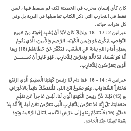
كان كأي إنسان مجرب في الخطيئة لكنه لم يسقط فيها ، ليس
فقط في التجارب التي ذكر الكتاب تفاصيلها في البرية بل وفي
كل فترات حياته
.
عبرانين 2 : 17 – 18 وَلِذَلِكَ كَانَ لاَبُدَّ أَنْ يُشْبِهَ إِخْوَتَهُ مِنْ جَمِيعِ
النَّوَاحِي، لِيَكُونَ هُوَ رَئِيسَ الْكَهَنَةِ، الرَّحِيمَ وَالأَمِينَ، الَّذِي يَقُومُ
بِعَمَلِهِ أَمَامَ اللهِ نِيَابَةً عَنِ الشَّعْبِ، فَيُكَفِّرَ عَنْ خَطَايَاهُمْ (18) وَبِمَا
أَنَّهُ هُوَ نَفْسَهُ، قَدْ تَأَلَّمَ وَتَعَرَّضَ لِلتَّجَارِبِ، فَهُوَ قَادِرٌ أَنْ يُعـــِيـــنَ
الَّذِينَ يَتَعَرَّضُونَ لِلتَّجَارِبِ
.
عبرانين 4 : 14 – 16 فَمَا دَامَ لَنَا رَئِيسَ كَهَنَتِنَا الْعَظِيمُ الَّذِي ارْتَفَعَ
مُجْتَازاً السَّمَاوَاتِ، وَهُوَ يَسُوعُ ابْنُ اللهِ، فَلْنَتَمَسَّكْ دَائِماً بِالاعْتِرَافِ
بِهِ (15) ذَلِكَ لأَنَّ رَئِيسَ الْكَهَنَةِ الَّذِي لَنَا، لَيْسَ عَاجِزاً عَنْ تَفَهُّمِ
ضَعَفَاتِنَا، بَلْ إِنَّهُ قَدْ تَعَرَّضَ لِلتَّجَارِبِ الَّتِي نَتَعَرَّضُ نَحْنُ لَهَا، إِلاَّ أَنَّهُ بِلاَ
خَطِيَّةٍ (16) فَلْنَتَقَدَّمْ بِثِقَةٍ إِلَى عَرْشِ النِّعْمَةِ، لِنَنَالَ الرَّحْمَةَ وَنَجِدَ
نِعْمَةً تُعِينُنَا عِنْدَ الْحَاجَةِ
.