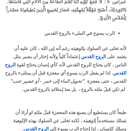
عبرانين 5 : 8 فَمَعَ كَوْنِهِ ابْناً تَعَلَّمَ الطَّاعَةَ مِنَ الآلاَمِ الَّتِي قَاسَاهَا.
(9)وَبِذلِكَ، أَصْبَحَ مُؤَهَّلاً لِمُهِمَّتِهِ، فَصَارَ لِجَمِيعِ الَّذِينَ يُطِيعُونَهُ مَصْدَراً
لِلْخَلاَصِ الأَبَدِيِّ
.
الرب يسوع في الملىء بالروح القدس
لأنه تخلى عن السلوك بإلوهيته رغم أنه إبن الله ، كان عليه أن
يعتمد على
الروح القدس
إعتماداً كلياً ولأنه إختار أن يصير مثل
الناس ، كان يحتاج للروح القدس لأنه كأي إنسان يحتاج لقوة
الروح
القدس
.
لذا لم يفعل الرب يسوع أي معجزة قبل أن يمتلىء بالروح
القدس ، حتى معجزة ”
تحويل الماء إلى خمر – أو عصير عنب”
لم تكن قبلَ ملئه بالروح ، بل بعدَ إمتلائهِ بالروح القدس.
طبعاً كان يستطيع أن يصنع هذه المعجزة قبلَ ملئهِ لو أرادَ أن
يَسلك مستخدماً إلوهيته ، لكنه تخلى عن السلوك بهذه الإلوهية
وسلك كإنسان ، لذا إحتاج الرب يسوع إلى
الروح القدس
.