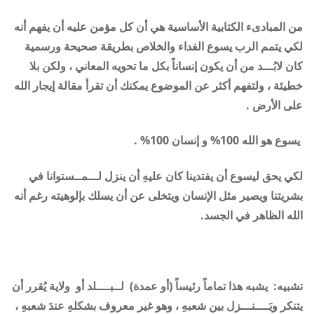
من المبادىء الكتابية الأساسية هي أن كل مؤمن عليه أن يفهم أنه
لكي يتمم الرب يسوع الفداء والخلاص بطريقة صحيحة ورسمية
كان لابُـــد من أن يكون إنساناً بكل ما تحويه المعاني ، ولكن بلا
خطيئة ، ولتفهم أكثر عن الموضوع يمكنك أن تقرأ مقالة إيجار الله
على الأرض
.
يسوع هو الله 100% و إنسان 100
% .
لكي يحق ليسوع أن يفتدينا كان عليهِ أن ينزل لـــمــستوانا في
بشريتنا ويصير مثل الإنسان ويتخلى عن أن يسلك بإلوهيته رغم أنه
الله الظاهر في الجسد
.
تشبيه: يشبه هذا تماماً رئيساً (أو عمدة) لــبــــلد أو ولاية يُقرر أن
يتنكر ويَــــنـــزل بين شعبهِ ، وهو غير معروف بشكلهِ عندَ شعبهِ ،