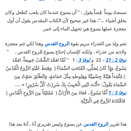
سمعتُ يوماً قِساً يقول : ” أن يسوع عندما كان يلعب كطفل وكان
يخلق أشياء …”، هذا غير صحيح لأن الكتاب المقدس يقول أن أول
معجزة عملها يسوع هي تحويل الماء إلى خمر
.
نعم ولِدَ من العذراء مريم بقوة
الروح القدس
وهذا لكي تتم معجزة
ولادتهِ من عذراء ، ولكنه كإنسان إحتاج يسوع للروح القدس
. “
لوقا 2 : 21
– 22 و
لوقا 3
:
1 ” لَمَّا تَعَمَّدَ الشَّعْبُ جَمِيعاً، تَعَمَّدَ
يَسُوعُ، وَإِذْ كَانَ يُصَلِّي، انْفَتَحَتِ السَّمَاءُ ( وَهَبَطَ عَلَيْهِ الرُّوحُ الْقُدُسُ
) مُتَّخِذاً هَيْئَةً جِسْمِيَّةً وهِبُوطهِ مِثْلَ حَمَامَةٍ، وَانْطَلَقَ صَوْتٌ مِنَ
السَّمَاءِ يَقُولُ: «أَنْتَ ابْنِي الْحَبِيبُ بِكَ سُرِرْتُ كُلَّ سُرُورٍ! » ….
لوقا 3 : 1
أَمَّا يَسُوعُ ، فَعَادَ مِنَ الأُرْدُنِّ ( مُمْتَلِئاً مِنَ الرُّوحِ الْقُدُسِ )
فَاقْتَادَهُ الرُّوحُ فِي الْبَرِّيَّةِ.
هذا تقرير
الروح القدس
عن يسوع وليس تقريري أنا ، أنهُ بعد هذا