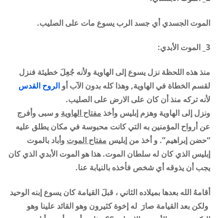
الموت الجسدي أي جسد الرب يسوع مات على الصليب.
3_ الموت الأبدي:
منذ هذه اللحظة نزل يسوع إلى الهاوية ولأنه جُعِلَ خطيئة فنزل
لقسم الخطاة في الهاوية, وهذا كله بدون الآب أو
الروح القدس
لأنه تركه منذ أن كان على الارض على الصليب
.
ونزل إلى الهاوية وهزم إبليس وأخذ
مفتاح الهاوية
و سبى وأفرج
عن أرواح المؤمنين به التي كانت محبوسة في مكان يطلق عليه
“حضن إبراهيم”. و أخذ من إبليس
مفتاح الموت
وأباد بالموت
إبليس الذي كان له سلطان الموت
.
هذا هو الموت الأبدي الذي كان
يجب أن يذوقه أي شخص فأخذه بالنيابة عنا
.
أقامهُ الله بعدها بميلاده الثاني ، قبلَ القيامة كان يسوع إبنه الوحيد
ولكن بعد القيامة صارَ له إخوة كثيرون وهو القائد علينا وهو