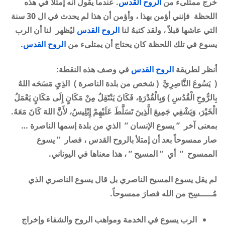
خرج ممتلىء من
الروح القدس
. عندما يقول أنه إمتلأ في هذه
اللحظة فإنني أؤمن بهذا ، وأؤمن أن هذا لم يحدث في ال 30 سنة
التي عاشها قبلاً ، ولقد كتبهُ لنا
الروح القدس
ليُظهر لنا أن الرب
يسوع في تلك اللحظة كان يحتاج أن يمتلىء من
الروح القدس
.
أنظر لطريقة
الروح القدس
في وصف هذه النقطة
:
( يَسُوعَ النَّاصِرِيَّ
(
شخص من بلدة الناصرة
)
ا
لذِيِ مَسَحَه اللهُ
بِالرُّوحِ الْقُدُسِ ) وَبِالْقُدْرَةِ، فَكَانَ يَنْتَقِلُ مِنْ مَكَانٍ إِلَى مَكَانٍ يَعْمَلُ
الْخَيْرَ، وَيَشْفِي جَمِيعَ الَّذِينَ تَسَلَّطَ عَلَيْهِمْ إِبْلِيسُ، لأَنَّ اللهَ كَانَ مَعَهُ.
بمعنى آخر ” يسوع الإنسان ” الذي من بلدة إسمها الناصرة …
صار ممسوحاً بعد أن إمتلأ بالروح القدس ، فصار ” يسوع
الممسوح ” أي ” المسيح ” ، هذا معناها في اليوناني
.
لم يقل يسوع المسيح الناصري بل قال يسوع الناصري الذي
مُـــــسِح من الله فصارَ ممسوحاً.
الرب يسوع في الخدمة ومواهب الروح والشفاء وإخراج