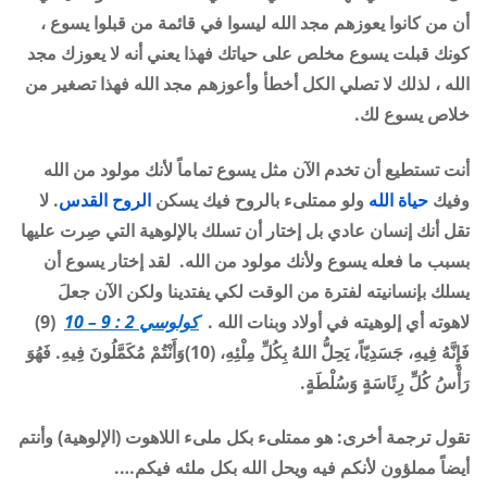
أن من كانوا يعوزهم مجد الله ليسوا في قائمة من قبلوا يسوع ،
كونك قبلت يسوع مخلص على حياتك فهذا يعني أنه لا يعوزك مجد
الله ، لذلك لا تصلي الكل أخطأ وأعوزهم مجد الله فهذا تصغير من
خلاص يسوع لك
.
أنت تستطيع أن تخدم الآن مثل يسوع تماماً لأنك مولود من الله
وفيك
حياة الله
ولو ممتلىء بالروح فيك يسكن
الروح القدس
.
لا
تقل أنك إنسان عادي بل إختار أن تسلك بالإلوهية التي صِرت عليها
بسبب ما فعله يسوع ولأنك مولود من الله
.
لقد إختار يسوع أن
يسلك بإنسانيته لفترة من الوقت لكي يفتدينا ولكن الآن جعلَ
لاهوته أي إلوهيته في أولاد وبنات الله .
كولوسي 2 : 9 – 10
(9)
فَإِنَّهُ فِيهِ، جَسَدِيّاً، يَحِلُّ اللهُ بِكُلِّ مِلْئِهِ،
(10)
وَأَنْتُمْ مُكَمَّلُونَ فِيهِ. فَهُوَ
رَأْسُ كُلِّ رِئَاسَةٍ وَسُلْطَةٍ.
تقول ترجمة أخرى: هو ممتلىء بكل ملىء اللاهوت (الإلوهية) وأنتم
أيضاً مملؤون لأنكم فيه ويحل الله بكل ملئه فيكم
….