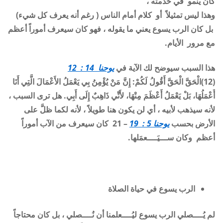
كان ينمو في خدمته ،
وهذا ليس تمثيلاً أو كلام أمام الناس ( رغم أنه يعرف كل شيء)
بل كان الرب يسوع يعني ما يقوله ، فهو كان سيعرف أموراً أعظم
مع مرور الأيام
.
هذا السبب سيوضح لك الآية في
يوحنا 14 : 12
(12)
الْحَقَّ الْحَقَّ أَقُولُ لَكُمْ: إِنَّ مَنْ يُؤْمِنُ بِي يَعْمَلُ الأَعْمَالَ الَّتِي أَنَا
أَعْمَلُهَا، بَلْ يَعْمَلُ أَعْظَمَ مِنْهَا، لأَنِّي ذَاهِبٌ إِلَى أَبِي.
هل ترى السبب ،
لأنه سيذهب لأبيه ، أي لن يكون هنا طويلاً ، لأنه لكما ظلَّ على
الأرض بحسب
يوحنا 5 : 19
– 21 كان سيعرف من الآب أموراً
أعظم وكان ســـيَــــعمَلها
.
الرب يسوع في حياة الصلاة
لم يُــــصلي الرب يسوع ليُــــعلمنا أن نُــــصلي ، بل كان محتاجاً