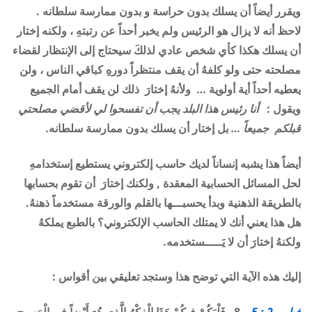
ويقرر أيضاً أن يسلك بدون حراسة و بدون ممارسة سلطانه .
لاحظ أنه لا يزال هو الرئيس ولم يخبر أحداً عن رتبتهِ ، ولكنه إختار
أن يسلك هكذا كأي شخص عادي لذلكَ سيحتاج إلى الإنتظار لقضاء
مصلحته حتى ولو كلفهُ أن يقف منتظراً دورهِ كباقي الناس ، ولن
يعطيه أحداً أية أولوية … ولأنهُ إختارَ ذلك لن يقف أمام الجميع
ويقول :
أنا رئيس هذا البلد يجب أن تفسحوا لي لأقضي مصلحتي
قبلكم جميعاً …
بل إختار أن يسلك بدون ممارسة سلطانه
.
أيضاً هذا يشبه إنساناً لديك حاسب إلكتروني يستطيع إستخدامهِ
لحل المسائل الحسابية المعقدة , ولكنك إختارَ أن تقوم بحسابها
بالطريقة الذهنية وبدأ يحسبـــها بالقلم والورقة مستخدماً ذهنهُ.
هل هذا يعني أنك لا يمتلك الحاسب الإلكتروني؟ بالطبع يملكهُ
ولكنهُ إختارَ أن لا يَـــــستخدمه
.
إليك هذه الآية التي توضح هذا وستجد تعليقي بين أقواس
: