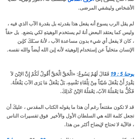
الأشخاص وليشفي المرضى
.
لم يقل الرب يسوع أنه يفعل هذا بقدرته بل بقدرة الآب الذي فيه ،
وليس كما يعتقد البعض أنهُ لم يستخدم الوهيتهِ لكي يتضع.
بل حقاً
، كان لا يفعل أي شيء بدون مساعدة الآب ، لأنهُ سـَلكَ كإبن
الإنسان متخلياً عن إستخدام إلوهيته لأنه إبن الله أيضاً والله نفسه
.
يوحنا 5 : 19
فَقَالَ لَهُمْ يَسُوعُ: «الْحَقَّ الْحَقَّ أَقُولُ لَكُمْ إِنَّ الاِبْنَ لاَ
يَقْدِرُ أَنْ يَفْعَلَ شَيْئاً مِنْ تِلْقَاءِ نَفْسِهِ، بَلْ يَفْعَلُ مَا يَرَى الآبَ يَفْعَلُهُ.
فَكُلُّ مَا يَعْمَلُهُ الآبُ، يَعْمَلُهُ الاِبْنُ كَذلِكَ.
قد لا تكون مقتنعاً رغم أن هذا ما يقوله الكتاب المقدس ، عليكَ أن
تجعل كلمة الله هي السلطان الأول والأخير فوق تفسيرات الناس
، فالآية لا تحتاج لإيضاح أكثر من هذا
.