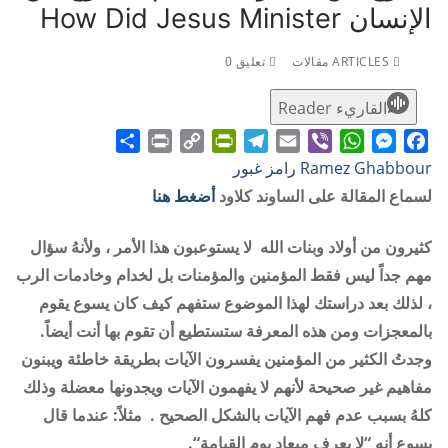
الإنسان How Did Jesus Minister
ARTICLES مقالات
تعليق 0
القاريء Reader
Share
Print
PrintFriendly
Copy
Telegram
Email
WhatsApp
Viber
Messenger
Facebook
Ramez Ghabbour رامز غبور
Link
لسماع المقالة على الساوند كلاود
أضغط هنا
كثيرون من أولاد وبنات الله لا يستوعبون هذا الأمر ، ولأنهُ سؤال
مهم جداً ليس فقط المؤمنين والمؤمنات بل لخدام وخادمات الرب
،
لذلك بعد دراستك لهذا الموضوع ستفهم كيف كان يسوع يقوم
بالمعجزات ومن هذه المعرفة ستستطيع أن تقوم بها أنت أيضاً.
وجدتُ الكثير من المؤمنين يفسرون الآيات بطريقة خاطئة ويبنون
مفاهيم غير صحيحة لأنهم لا يفهمون الآيات ويجدونها معضلة وذلك
كلهُ بسبب عدم فهم الآيات بالشكل الصحيح . مثلاً: عندما قال
يسوع أنه “لا يعرف ميعاد يوم القيامة
“.