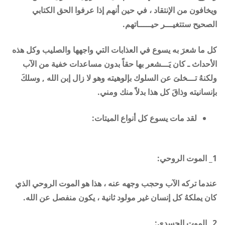
ويخافون من الإنتقاد ، في حين أنهم إذا عرفوا الحق الكتابي
الصحيح ستتغيـــر حيـــــاتهم
.
كل ما شعرَ به يسوع في العذابات التي واجهها والصليب وكل هذه
الأحداث ـ كان يَـــشعر بها حقاً بدون مساعدات خفية من الآب
ولكنهُ تـــخلىَ عن السلوك بإلوهيته وهو لا زال إبن الله , وسلكَ
بإنسانيته وذاقَ كل هذا بدلاً منك ومني
.
لقد مات يسوع كل أنواع الميتات
:
1_
الموت الروحي:
عندما تركه الآب وحجب وجهه عنه ، هذا هو الموت الروحي الذي
كان يملكهُ كل إنسان غير مولود ثانية ، يكون منفصل عن الله
.
2_
الموت الجسدي: