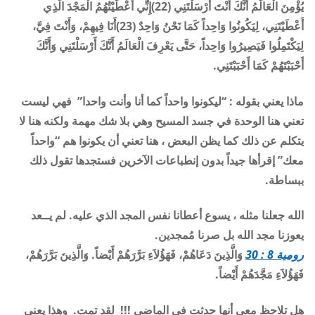
يُؤْمِنَ الْعَالَمُ أَنَّكَ أَنْتَ أَرْسَلْتَنِي (22)إِنِّي أَعْطَيْتُهُمُ الْمَجْدَ الَّذِي
أَعْطَيْتَنِي، لِيَكُونُوا وَاحِداً كَمَا نَحْنُ وَاحِدٌ (23)أَنَا فِيهِمْ، وَأَنْتَ فِيَّ،
لِيَكْتَمِلُوا فَيَصِيرُوا وَاحِداً، حَتَّى يَعْرِفَ الْعَالَمُ أَنَّكَ أَرْسَلْتَنِي وَأَنَّكَ
أَحْبَبْتَهُمْ كَمَا أَحْبَبْتَنِي
.
ماذا يعني بقوله : “ليكونوا واحداً كما أنا وأنت واحدا” فهي ليست
تعني هنا الوحدة في جسد المسيح وهي بلا شك مهمة ولكنه هنا لا
يتكلم عن ذلك كما يظن البعض ، هنا تعني أن يكونوا هم
“
واحداً
معك”
إقرأها جيداً بدون إنطباعات الآخرين فستجدها تقول ذلك
ببساطة
.
الله جعلنا مثله ، يسوع أعطانا نفس المجد الذي عليه. لم يــعد
يعوزنا مجد الله بل صرنا مُمجدين
.
رومية 8 : 30
وَالَّذِينَ دَعَاهُمْ، فَهَؤُلاَءِ بَرَّرَهُمْ أَيْضاً. وَالَّذِينَ بَرَّرَهُمْ،
فَهَؤُلاَءِ مَجَّدَهُمْ أَيْضاً
.
هل تلاحظ معي أنها حدثت في الماضي !!! لقد تمت. وهذا يعني