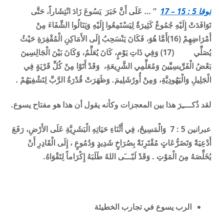
لوقا 5 : 15 – 17
” … عَلَى أَنَّ خَبَرَ يَسُوعَ زَادَ انْتِشَاراً، حَتَّى
تَوَافَدَتْ إِلَيْهِ جُمُوعٌ كَثِيرَةٌ لِيَسْتَمِعُوا إِلَيْهِ وَيَنَالُوا الشِّفَاءَ مِنْ
أَمْرَاضِهِمْ (16)أَمَّا هُوَ،
فَكَانَ يَنْسَحِبُ إِلَى الأَمَاكِنِ الْمُقْفِرَةِ حَيْثُ
يُصَلِّي
(17)
وَفِي ذَاتِ يَوْمٍ، كَانَ يُعَلِّمُ، وَكَانَ بَيْنَ الْجَالِسِينَ
بَعْضُ الْفَرِّيسِيِّينَ وَمُعَلِّمِي الشَّرِيعَةِ، وَقَدْ أَتَوْا مِنْ كُلِّ قَرْيَةٍ فِي
الْجَلِيلِ وَالْيَهُودِيَّةِ، وَمِنْ أُورُشَلِيمَ
.
وَظَهَرَتْ قُدْرَةُ الرَّبِّ لِتَشْفِيَهُمْ .
لقد ذُكــــِرَ هذا بين المعجزات وكأنه يقول أن هذا هو مفتاح يسوع
.
عبرانين 5 : 7 وَالْمَسِيحُ، فِي أَثْنَاءِ حَيَاتِهِ الْبَشَرِيَّةِ عَلَى الأَرْضِ،
رَفَعَ
أَدْعِيَةً وَتَضَرُّعَاتٍ مُقْتَرِنَةً بِصُرَاخٍ شَدِيدٍ وَدُمُوعٍ ،
إِلَى الْقَادِرِ أَنْ
يُخَلِّصَهُ مِنَ الْمَوْتِ . وَقَدْ لَبّـــَى اللهُ طَلَبَهُ إِكْرَاماً لِتَقْوَاهُ
.
الرب يسوع في تجارب الخطيئة