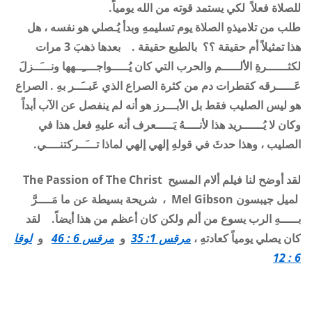
للصلاة فعلاً لكي يستمد قوته من الله يومياً.
طلب من تلاميذه
الصلاة يوم تسليمهِ وبدأ يُـصلي هو نفسه ، هل
هذا تمثيلاً أم حقيقة ؟؟
بالطبع حقيقة . بعدها ذهبَ 3 مرات
لكثــــــرةِ الألـــــم والحرب التي كان يُـــــواجــــِــهها ونـــَــزلَ
عَـــــرقه كقطرات دم من كثرة الصراع الذي عَبــَــر بهِ . الصراع
هو ليس الصليب فقط بل الأبـــرز هو أنه لم ينفصل عن الآب أبداً
وكان لا يُــــــريد هذا لأنــــهُ يَـــــعرف أنه عليهِ فعل هذا في
الصليب ، وهذا حدثَ في قولهِ إلهي إلهي لماذا تـــَــركتنــــي
.
لقد أوضح لنا فيلم ألام المسيح
The Passion of The Christ
لميل جيبسون
Mel Gibson
، شريحة بسيطة عن ما مَــــرَّ
بـــــهِ الرب يسوع من ألم ولكن كان أعظم من هذا أيضاً.
لقد
كان
يصلي يومياً كعادتهِ ،
مرقس 1: 35
و
مرقس 6 : 46
و
لوقا
6 : 12