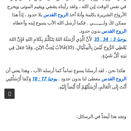
في نفس الوقت إبن الله ، ولقد رأيناه يشفي ويقيم الموتى ويخرج
الأرواح الشريرة بكلمة وأنهُ أخذ
الروح القدس
بلا حدود ، إذاً هذا
ممكن لكَ ولـــِــــي . فكما أرسل الله الآب يسوع إبنه وأعطاه
الروح القدس
بدون حدود.
يوحنا 3 : 34 , 35
لأَنَّ الَّذِي أَرْسَلَهُ اللهُ يَتَكَلَّمُ بِكَلامِ اللهِ فَإِنَّ اللهَ
يُعْطِي الرُّوحَ لَيْسَ بِالْمِكْيَالِ
. (35)
فَالآبُ يُحِبُّ الاِبْنَ، وَقَدْ جَعَلَ فِي
يَدِهِ كُلَّ شَيْءٍ.
هكذا نحن ، لقد أرسلنا يسوع تماماً كما أرسله الآب ، وهذا يعني أن
الروح القدس
معطىَ لنا بدون حدود .
يوحنا 17 : 18
وَكَمَا أَرْسَلْتَنِي
أَنْتَ إِلَى الْعَالَمِ، أَرْسَلْتُهُمْ أَنَا أَيْضاً إِلَيْهِ.
ونجد هذا أيضاً في الرسائل: