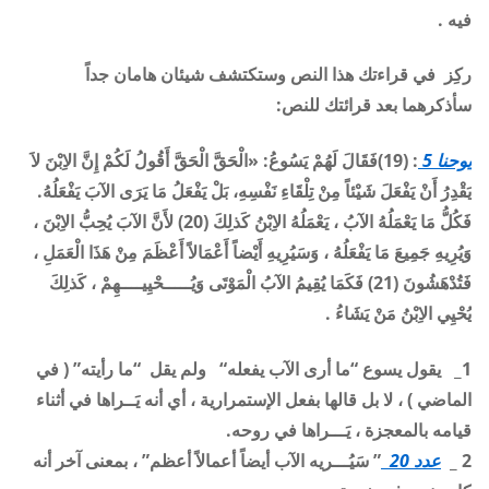
فيه
.
ركِز في قراءتك هذا النص وستكتشف شيئان هامان جداً
سأذكرهما بعد قرائتك للنص
:
يوحنا 5
: (19)فَقَالَ لَهُمْ يَسُوعُ: «الْحَقَّ الْحَقَّ أَقُولُ لَكُمْ إِنَّ الاِبْنَ لاَ
يَقْدِرُ أَنْ يَفْعَلَ شَيْئاً مِنْ تِلْقَاءِ نَفْسِهِ، بَلْ يَفْعَلُ
مَا يَرَى الآبَ يَفْعَلُهُ
.
فَكُلُّ مَا يَعْمَلُهُ الآبُ ، يَعْمَلُهُ الاِبْنُ كَذلِكَ (20) لأَنَّ الآبَ يُحِبُّ الاِبْنَ ،
وَيُرِيهِ جَمِيعَ مَا يَفْعَلُهُ ،
وَسَيُرِيهِ أَيْضاً أَعْمَالاً أَعْظَمَ مِنْ هَذَا الْعَمَلِ
،
فَتُدْهَشُونَ (21) فَكَمَا يُقِيمُ الآبُ الْمَوْتَى وَيُـــــحْيِيــــهِمْ ، كَذلِكَ
يُحْيِي الاِبْنُ مَنْ يَشَاءُ .
1_
يقول يسوع
“ما أرى الآب يفعله
“
ولم يقل “ما رأيته” ( في
الماضي ) ، لا بل قالها بفعل الإستمرارية ، أي أنه يَــراها في أثناء
قيامه بالمعجزة ، يَـــراها في روحه
.
2 _
عدد 20
” سَيُـــريه الآب أيضاً أعمالاً أعظم”
، بمعنى آخر أنه