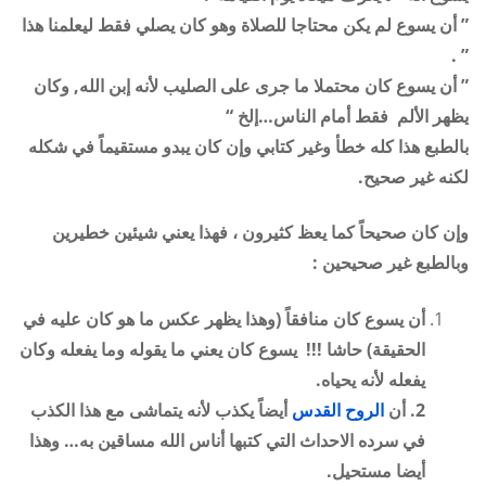
” أن يسوع لم يكن محتاجا للصلاة وهو كان يصلي فقط ليعلمنا هذا
” .
” أن يسوع كان محتملا ما جرى على الصليب لأنه إبن الله, وكان
يظهر الألم فقط أمام الناس…إلخ
“
بالطبع هذا كله خطأ وغير كتابي وإن كان يبدو مستقيماً في شكله
لكنه غير صحيح
.
وإن كان صحيحاً كما يعظ كثيرون ، فهذا يعني شيئين خطيرين
وبالطبع غير صحيحين
:
أن يسوع كان منافقاً
(وهذا يظهر عكس ما هو كان عليه في
الحقيقة)
حاشا !!! يسوع كان يعني ما يقوله وما يفعله وكان
يفعله لأنه يحياه
.
2.
أن
الروح القدس
أيضاً يكذب لأنه يتماشى مع هذا الكذب
في سرده الاحداث التي كتبها أناس الله مساقين به… وهذا
أيضا مستحيل
.