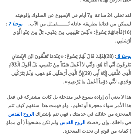
لقد تخلى 24 ساعة و7 أيام في الإسبوع عن السلوك بإلوهيته
ليتمكن من فدائنا بطريقة عادلة تُـــــــقبــَل من الآب
.
يوحنا 7
:
(16)فَأَجَابَهُمْ يَسُوعُ: «لَيْسَ تَعْلِيمِي مِنْ عِنْدِي، بَلْ مِنْ عِنْدِ الَّذِي
أَرْسَلَنِي.
يوحنا 8
: (28)لِذَلِكَ قَالَ لَهُمْ يَسُوعُ: «عِنْدَمَا تُعَلِّقُونَ ابْنَ الإِنْسَانِ
تَعْرِفُونَ أَنِّي أَنَا هُوَ، وَأَنِّي لاَ أَعْمَلُ شَيْئاً مِنْ نَفْسِي، بَلْ أَقُولُ الْكَلاَمَ
الَّذِي عَلَّمَنِي إِيَّاهُ أَبِي (29)إِنَّ الَّذِي أَرْسَلَنِي هُوَ مَعِي، وَلَمْ يَتْرُكْنِي
وَحْدِي، لأَنِّي دَوْماً أَعْمَلُ مَا يُرْضِيهِ
».
هذا لا يعني أن إرادة يسوع غير متدخلة بل كانت مشتركة في فعل
هذا الأمر سواء معجزة أو تعليم. ولو فهمت هذا ستفهم كيف تتم
المعجزة من خلالك في خدمتك ، فهي تتم بإشتراك
الروح القدس
في داخلك. وإن رفضتَ
الروح القدس
ولم تكن مشحوناً ( أي مملؤ
) كفاية من قوتهِ لن تحدث المعجزة
.