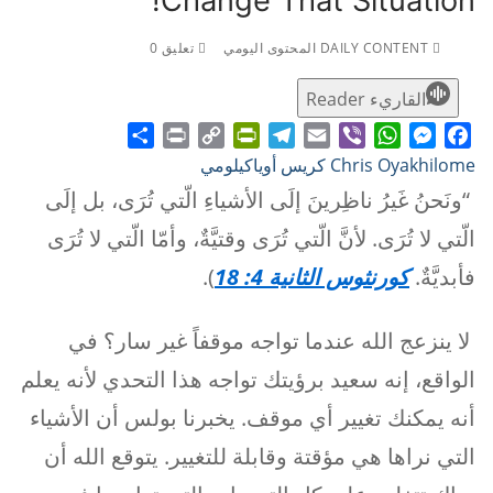
Change That Situation!
DAILY CONTENT المحتوى اليومي
تعليق 0
القاريء Reader
Share
Print
PrintFriendly
Copy
Telegram
Email
WhatsApp
Viber
Messenger
Facebook
Chris Oyakhilome كريس أوياكيلومي
Link
“ونَحنُ غَيرُ ناظِرينَ إلَى الأشياءِ الّتي تُرَى، بل إلَى
الّتي لا تُرَى. لأنَّ الّتي تُرَى وقتيَّةٌ، وأمّا الّتي لا تُرَى
فأبديَّةٌ.
كورنثوس الثانية 4: 18
).
لا ينزعج الله عندما تواجه موقفاً غير سار؟ في
الواقع، إنه سعيد برؤيتك تواجه هذا التحدي لأنه يعلم
أنه يمكنك تغيير أي موقف. يخبرنا بولس أن الأشياء
التي نراها هي مؤقتة وقابلة للتغيير. يتوقع الله أن