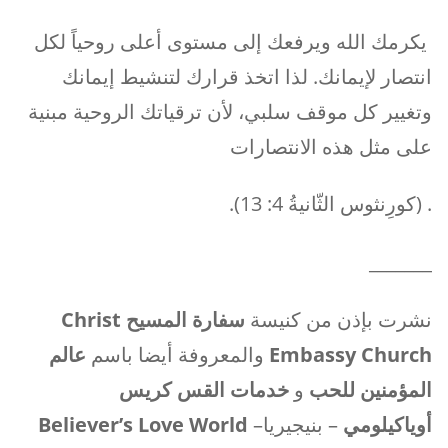
يكرمك الله ويرفعك إلى مستوى أعلى روحياً لكل
انتصار لإيمانك. لذا اتخذ قرارك لتنشيط إيمانك
وتغيير كل موقف سلبي، لأن ترقياتك الروحية مبنية
على مثل هذه الانتصارات
. (كورِنثوس الثّانيةُ 4: 13).
_______
نشرت بإذن من كنيسة
سفارة المسيح
Christ
Embassy Church
والمعروفة أيضا باسم
عالم
المؤمنين للحب
و
خدمات القس كريس
أوياكيلومي
– بنيجيريا
–
Believer’s Love World