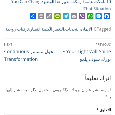
10 تأملات عامة
》
يمكنك تغيير هذا الوضع You Can Change
That Situation!
Share
Print
PrintFriendly
Copy
Telegram
Email
WhatsApp
Viber
Messenger
Facebook
Link
Tagged
الإيمان
،
التحديات
،
التغيير
،
الكلمة
،
انتصار
،
ترقيات روحية
تصفّح
NEXT
PREVIOUS
المقالات
Next
Previous
Your Light Will Shine ~
تحول مستمر Continuous
post:
post:
نورك سوف يلمع
Transformation
اترك تعليقاً
لن يتم نشر عنوان بريدك الإلكتروني.
الحقول الإلزامية مشار إليها
بـ
*
التعليق
*