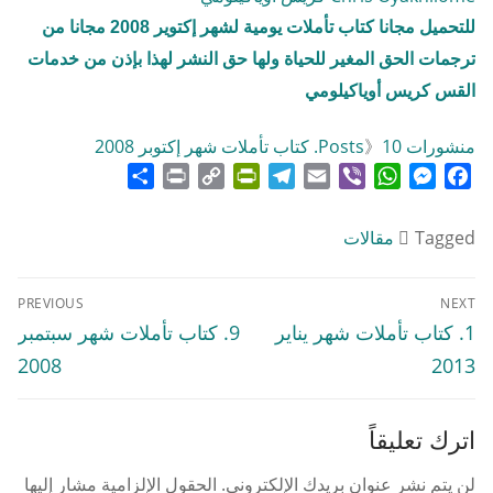
للتحميل مجانا
كتاب تأملات يومية لشهر
إكتوير
2008 مجانا من
ترجمات الحق المغير للحياة ولها حق النشر لهذا بإذن من خدمات
القس كريس أوياكيلومي
منشورات Posts
10. كتاب تأملات شهر إكتوبر 2008
》
Share
Print
PrintFriendly
Copy
Telegram
Email
WhatsApp
Viber
Messenger
Facebook
Link
Tagged
مقالات
تصفّح
PREVIOUS
NEXT
المقالات
Previous
Next
1. كتاب تأملات شهر يناير
9. كتاب تأملات شهر سبتمبر
post:
post:
2008
2013
اترك تعليقاً
لن يتم نشر عنوان بريدك الإلكتروني.
الحقول الإلزامية مشار إليها