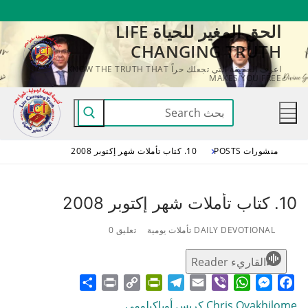
لتجاوز
الحق المغير للحياة LIFE
لى
CHANGING TRUTH
لمحتوى
اعرف الحقيقة التي تجعلك حراً KNOW THE TRUTH THAT
MAKES YOU FREE
البحث
عن:
منشورات POSTS
10. كتاب تأملات شهر إكتوبر 2008
10. كتاب تأملات شهر إكتوبر 2008
DAILY DEVOTIONAL تأملات يومية
تعليق 0
القاريء Reader
Share
Print
PrintFriendly
Copy
Telegram
Email
WhatsApp
Viber
Messenger
Facebook
Link
Chris Oyakhilome كريس أوياكيلومي