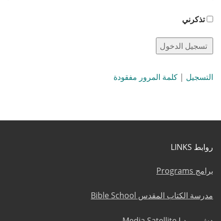
تذكرني
التسجيل
|
كلمة المرور مفقودة
روابط LINKS
برامج Programs
مدرسة الكتاب المقدس Bible School
دش وميديا Media Satellite