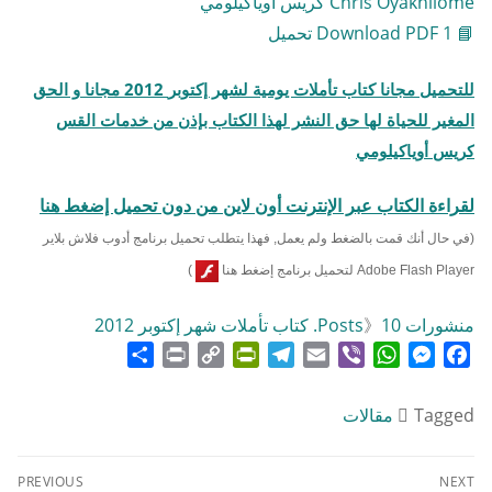
Chris Oyakhilome كريس أوياكيلومي
📘 Download PDF 1 تحميل
للتحميل مجانا كتاب تأملات يومية لشهر إكتوبر
2012
مجانا و الحق
المغير للحياة لها حق النشر لهذا الكتاب بإذن من خدمات القس
كريس أوياكيلومي
لقراءة الكتاب عبر الإنترنت أون لاين من دون تحميل إضغط هنا
(في حال أنك قمت بالضغط ولم يعمل, فهذا يتطلب تحميل برنامج أدوب فلاش بلاير
Adobe Flash Player لتحميل برنامج إضغط هنا
)
منشورات Posts
10. كتاب تأملات شهر إكتوبر 2012
》
Share
Print
PrintFriendly
Copy
Telegram
Email
WhatsApp
Viber
Messenger
Facebook
Link
Tagged
مقالات
تصفّح
PREVIOUS
NEXT