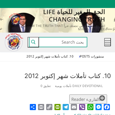
لتجاوز
الحق المغير للحياة LIFE
لى
CHANGING TRUTH
لمحتوى
اعرف الحقيقة التي تجعلك حراً KNOW THE TRUTH THAT
MAKES YOU FREE
البحث
عن:
منشورات POSTS
10. كتاب تأملات شهر إكتوبر 2012
10. كتاب تأملات شهر إكتوبر 2012
DAILY DEVOTIONAL تأملات يومية
تعليق 0
القاريء Reader
Share
Print
PrintFriendly
Copy
Telegram
Email
WhatsApp
Viber
Messenger
Facebook
Link