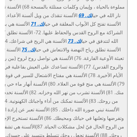
مملوءة بالحياة ، وإيمان وكلمات ممتلئة بالمسحة 68) 
نار الله في حيا
تك. 69
الألسنة تفتح كل الأبواب المغلقة في حيا
تك. 71
الألسنة هي بداي
الشراكة مع الروح القدس والحفاظ عليها. 72- الألسنة تطل
الله لتتدفق في حيا
تك. 73
الألسنة هي الريح في شراعك. 74)
الألسنة تطلق رياح النهضة والانتعاش في حيا
تك. 75
الألسنة تعي
تعبئة الأوعية الفارغة. 76) الألسنة هي تواصل روح لروح (بين 
والروح القدس). 77) الألسنة تساعدك على العيش بفاعلية في 
الأيام الأخيرة. 78) الألسنة هي مفتاح الاشتعال للسير في قوة الل
79) الألسنة هي منح قوة من العلاء. 80) الألسنة أنهار ماء حي
منك. 81) الألسنة تشرب من نهر الله وخزانه. 82) الألسنة 
من روحك. 83) الألسنة تمكنك من أداء واجباتك الكهنوتية. 84)
الألسنة تبني صورة الله داخلك . 85) الألسنة تعبر عن إرادة الله
وتفرضها وتعلنها في حياتك ومحيطك. 86) الألسنة تستخرج ال
من الروح الحال فيّ لحل مشكلات الحياة. 87)الألسنة هي