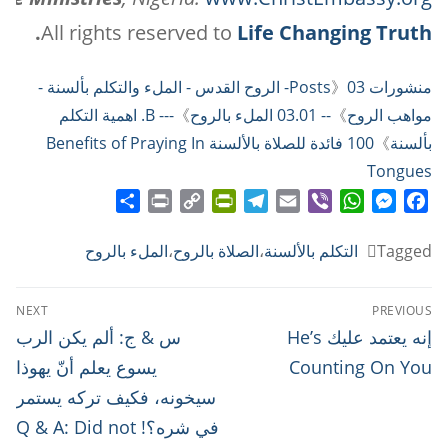
.
All rights reserved to
Life Changing Truth
منشورات Posts
》
03- الروح القدس - الملء والتكلم بألسنة -
مواهب الروح
》
-- 03.01 الملء بالروح
》
--- B. اهمية التكلم
بألسنة
》
100 فائدة للصلاة بالألسنة Benefits of Praying In
Tongues
Share
Print
PrintFriendly
Copy
Telegram
Email
WhatsApp
Viber
Messenger
Facebook
Link
Tagged
التكلم بالألسنة
،
الصلاة بالروح
،
الملء بالروح
تصفّح
NEXT
PREVIOUS
المقالات
Next
Previous
إنه يعتمد عليك He’s
س & ج: ألم يكن الرب
post:
post:
Counting On You
يسوع يعلم أنّ يهوذا
سيخونه، فكيف تركه يستمر
في شره؟! Q & A: Did not