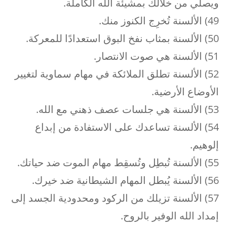
ويصلي من خلالك بمشيئة الله الكاملة.
49) الألسنة تُخرِج الكنوز منك.
50) الألسنة بمثاب نفخ البوق استعدادًا للمعركة.
51) الألسنة هي صوت الانتصار.
52) الألسنة تطلق الملائكة في مهام سماوية لتغيير
الأوضاع الأرضية.
53) الألسنة هي جلسات عصف ذهني مع الله.
54) الألسنة تساعدك على الاستفادة من إبداع
إلوهيم.
55) الألسنة تُبطِل وتُسقِط مهام الموت ضد حياتك.
56) الألسنة يُبطل المهام الشيطانية ضد خيرك.
57) الألسنة تزيلك من الركود ومحدودية الجسد إلى
إمداد الله الوفير بالروح.