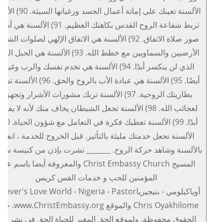
الألسنة تعينك على إماتة أعمال الجسد ورغباتها
تربط شفاعة الروح القدس بكاهنك العظيم. 91) الألسنة ه
صور صلاة الاتفاق. 92) الألسنة هي الاتفاق الإلهي لصلوات الشف
الأرضيين والسماويين مع خطط الله. 93) الألسنة هي الحبل ال
الذي لن ينكسر أبدًا. 94) الألسنة هي تخدم نفسك والرب وغير
أيضًا. 95) الألسنة هي عبادة الأب بالروح والحق. 96) الأ
بطاريتك الروحية. 97) الألسنة تربك مشورات الأشرار وتجهزك
لعجائب الله. 98) الألسنة تجعل الشيطان يخاف منك لأنه لا يفه
الألسنة تجعل خدمتك مليئة بالتأثير. قبل الخروج للخدمة ، انفجر
بالألسنة وشاهد حركة الروح. _______ نشرت بإذن من كنيسة سفا
المسيح Christ Embassy Church والمعروفة أيضا باسم عا
المؤمنين للحب و خدمات القس كريس
أوياكيلومي - بنيجيرياiever's Love World - Nigeria - Pastor
Chris Oyakhilome والموقع mbassy.org
الحقوق محفوظة. ولموقع الحق المغير للحياة الحق في نشر هذ