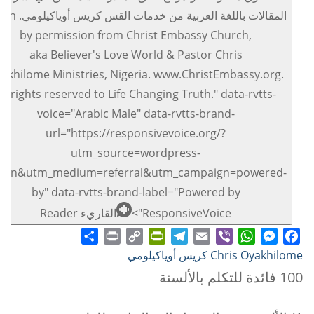
المقالات باللغة العربية من خدما
by permission from Christ Embassy Church,
aka Believer's Love World & Pastor Chris
akhilome Ministries, Nigeria. www.ChristEmbassy.org.
All rights reserved to Life Changing Truth." data-rvtts-
voice="Arabic Male" data-rvtts-brand-
url="https://responsivevoice.org/?
utm_source=wordpress-
ugin&utm_medium=referral&utm_campaign=powered-
by" data-rvtts-brand-label="Powered by
ResponsiveVoice">
القاريء Reader
Share
Print
PrintFriendly
Copy
Telegram
Email
WhatsApp
Viber
Messenger
Facebook
Chris Oyakhilome كريس أوياكيلومي
Link
100 فائدة للتكلم بالألسنة