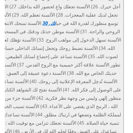
أجل خيرك. 26) الألسنة تجعلك واعِ لحضور الله
تجعل لديك عقلية المعجزات. 28) الألسنة تعظم الله. 9
توسع منظورك لقدرة الله في حيا
تك. 30
الألسنة تمنحك الانتعا
الألسنة تسهل الدخول إلى مواهب الروح. 33) الألسنة تؤهل
الله. 34) الألسنة تضبط روحك وتجعل إنسانك الداخلى حساسًا
تطور الألسنة علاقة أكثر حميمية مع الروح القدس. 7
الألسنة تُدخِل المعرفة الإعلانية إلى روحك. 40) الألسنة تس
على الوصول إلى فكر الله. 41) الألسنة تفتح لك الشواهد الكتاب
منظور إلهي وليس من وجهة نظر فكرية. 42) الألسنة جزء
الله ، الرمح الذي يقضي على الأعداء. 43) الألسنة تسبب الخ
لمملكة الظلمة وتضعها في ارتباك مطلق. 44) الألسنة تس
تنمية حياة الصلاة. 45) الألسنة تجعلك تتزامن مع توقيت الله : 
تساعدك على العيش وفقًا لحلم الله لك في الأرض. 46) ا