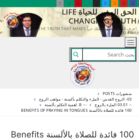
لتجاوز
الحق المغير للحياة LIFE
لى
CHANGING TRUTH
لمحتوى
اعرف الحقيقة التي تجعلك حراً KNOW THE TRUTH THAT MAKES
YOU FREE
البحث
عن:
منشورات POSTS
03- الروح القدس - الملء والتكلم بألسنة - مواهب الروح
-- 03.01 الملء بالروح
--- B. اهمية التكلم بألسنة
100 فائدة للصلاة بالألسنة BENEFITS OF PRAYING IN TONGUES
100 فائدة للصلاة بالألسنة Benefits