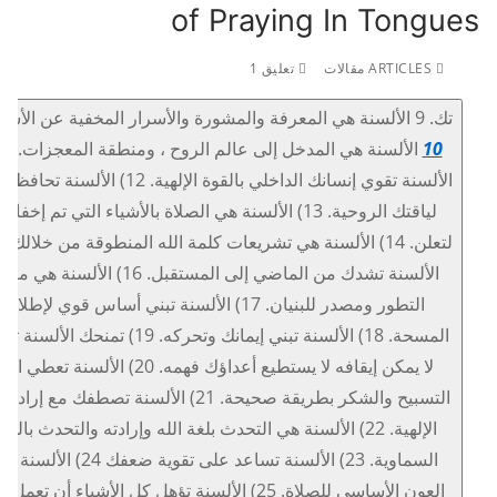
of Praying In Tongues
ARTICLES مقالات
تعليق 1
تك. 9 الألسنة هي المعرفة والمشورة والأسرار المخفية عن الأشر
10
الألسنة تقوي إنسانك الداخلي بالقوة الإلهية. 12) الألسنة
لياقتك الروحية. 13) الألسنة هي الصلاة بالأشياء التي تم إخفاؤه
الألسنة تشدك من الماضي إلى المستقبل. 16) الألسنة هي 
التطور ومصدر للبنيان. 17) الألسنة تبني أساس قوي لإطلاق
المسحة. 18) الألسنة تبني إيمانك وتحركه. 19) تمنحك الألسن
لا يمكن إيقافه لا يستطيع أعداؤك فهمه. 20) الألسنة تعطي الل
التسبيح والشكر بطريقة صحيحة. 21) الألسنة تصطفك مع إرادة
الإلهية. 22) الألسنة هي التحدث بلغة الله وإرادته والتحدث باللغ
السماوية. 23) الألسنة تساعد على تقوية ضعفك 24) الألس
العون الأساسي للصلاة. 25) الألسنة تؤهل كل الأشياء أن تعمل