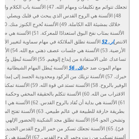
تجعلك تتوائم مع تكليفات ومهام الله. 47) الألسنة باب الكلام
48) الألسنة هي الروح القدس الذي يبحث في قلبك ويصلي من
خلالك بمشيئة الله الكاملة. 49) الألسنة تُخرِج الكنوز من
الألسنة بمثاب نفخ البوق استعدادًا للمعركة. 51) الألسنة 
الانتص
ار. 52
الألسنة تطلق الملائكة في مهام سماوية لتغيير الأو
الأرضية. 53) الألسنة هي جلسات عصف ذهني مع 
تساعدك على الاستفادة من إبداع إلوهيم. 55) الألسنة تُبطِل
مهام الموت ضد حيا
تك. 56
الألسنة يُبطل المهام الشيطانية ضد
خيرك. 57) الألسنة تزيلك من الركود ومحدودية الجسد إلى إمداد ا
الوفير بالروح. 58) الألسنة تستدعي قوة الله. 59) الألسن
الاقتراب من الله. 60) الألسنة تتكلم بالحقيقة المخفي وحكمة ال
61) الألسنة هي بداية أن تُقاد بالروح القدس. 62) الألسنة ه
بطريقة خارقة للطبيعة في عالم طبيعي. 63) الألسنة تفتح ا
وتشحن الجو. 64) الألسنة تطلق مجد الشكينة (الحضور الإلهي ا
ألسنة تسكب من زيت وخمر الروح القدس. 67) الألسنة ه