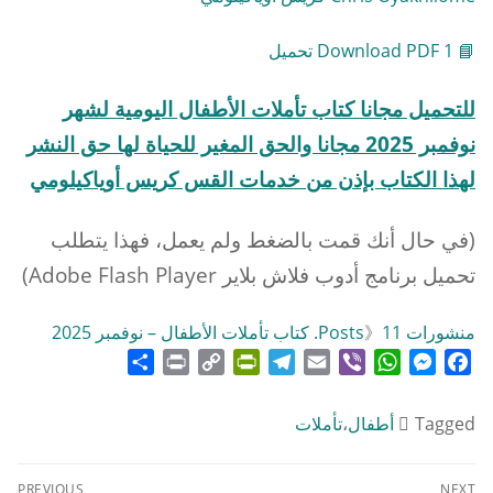
📘 Download PDF 1 تحميل
للتحميل مجانا كتاب تأملات
الأطفال
اليومية لشهر
نوفمبر 2025 مجانا والحق المغير للحياة لها حق النشر
لهذا الكتاب بإذن من خدمات القس كريس أوياكيلومي
(في حال أنك قمت بالضغط ولم يعمل، فهذا يتطلب
تحميل برنامج أدوب فلاش بلاير Adobe Flash Player)
منشورات Posts
11. كتاب تأملات الأطفال – نوفمبر 2025
》
Share
Print
PrintFriendly
Copy
Telegram
Email
WhatsApp
Viber
Messenger
Facebook
Link
Tagged
أطفال
،
تأملات
تصفّح
PREVIOUS
NEXT