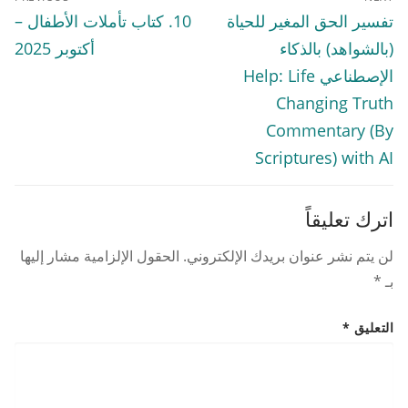
المقالات
Previous
Next
تفسير الحق المغير للحياة
10. كتاب تأملات الأطفال –
post:
post:
(بالشواهد) بالذكاء
أكتوبر 2025
الإصطناعي Help: Life
Changing Truth
Commentary (By
Scriptures) with AI
اترك تعليقاً
لن يتم نشر عنوان بريدك الإلكتروني.
الحقول الإلزامية مشار إليها
بـ
*
التعليق
*