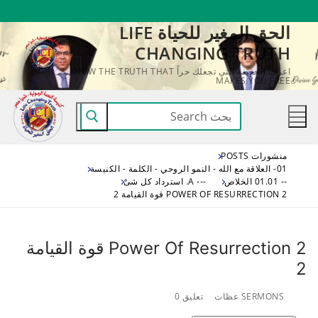
لتجاوز
الحق المغير للحياة LIFE
لى
CHANGING TRUTH
لمحتوى
اعرف الحقيقة التي تجعلك حراً KNOW THE TRUTH THAT
MAKES YOU FREE
البحث
عن:
منشورات POSTS
01- العلاقة مع الله - النمو الروحي - الكلمة - الكنيسة
-- 01.01 الخلاص
--- A. استرداد كل شىْ
2 POWER OF RESURRECTION قوة القيامة 2
2 Power Of Resurrection قوة القيامة
2
SERMONS عظات
تعليق 0