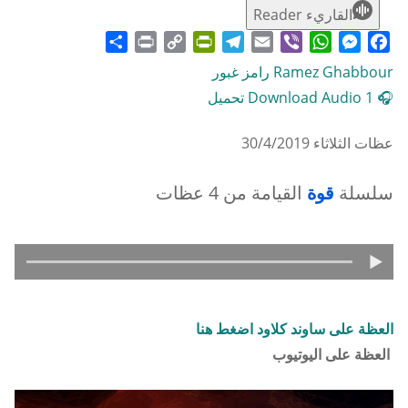
القاريء Reader
Share
Print
PrintFriendly
Copy
Telegram
Email
WhatsApp
Viber
Messenger
Facebook
Link
Ramez Ghabbour رامز غبور
🎧 Download Audio 1 تحميل
عظات الثلاثاء 30/4/2019
سلسلة
قوة
القيامة من 4 عظات
العظة على ساوند كلاود اضغط هنا
العظة على اليوتيوب