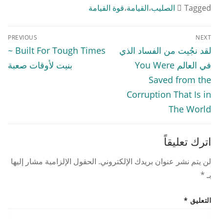
Tagged
الصليب
،
القيامة
،
قوة القيامة
تصفّح
PREVIOUS
NEXT
المقالات
Previous
Next
لقد نجُيت من الفساد الذي
Built For Tough Times ~
post:
post:
في العالم You Were
بنيت لأوقات صعبة
Saved from the
Corruption That Is in
The World
اترك تعليقاً
لن يتم نشر عنوان بريدك الإلكتروني.
الحقول الإلزامية مشار إليها
بـ
*
التعليق
*