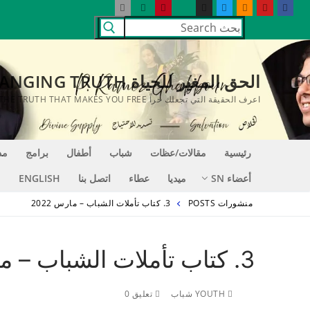
لتجاوز
البحث
لى
عن:
لمحتوى
الحق المغير للحياة LIFE CHANGING TRUTH
اعرف الحقيقة التي تجعلك حراً KNOW THE TRUTH THAT MAKES YOU FREE
رئيسية
مقالات/عظات
شباب
أطفال
برامج
مد
أعضاء SN
ميديا
عطاء
اتصل بنا
ENGLISH
منشورات POSTS
3. كتاب تأملات الشباب – مارس 2022
3. كتاب تأملات الشباب – مارس 2022
YOUTH شباب
تعليق 0