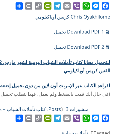
Share
Print
PrintFriendly
Copy
Telegram
Email
WhatsApp
Viber
Messenger
Facebook
Chris Oyakhilome كريس أوياكيلومي
Link
📘 Download PDF 1 تحميل
📘 Download PDF 2 تحميل
القس كريس أوياكيلومي
لقراءة الكتاب عبر الإنترنت أون لاين من دون تحميل إضغط
(في حال أنك قمت بالضغط ولم يعمل، فهذا يتطلب تحميل برنامج أدوب فلاش بلاير  Player
منشورات Posts
3. كتاب تأملات الشباب – مارس 2022
》
Share
Print
PrintFriendly
Copy
Telegram
Email
WhatsApp
Viber
Messenger
Facebook
Link
Tagged
تأملات شبابية