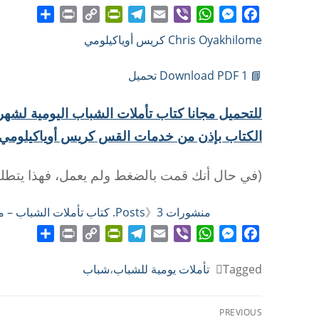
Share
Print
PrintFriendly
Copy
Telegram
Email
WhatsApp
Viber
Messenger
Facebook
Chris Oyakhilome كريس أوياكيلومي
Link
📘 Download PDF 1 تحميل
الكتاب بإذن من خدمات القس كريس أوياكيلومي
(في حال أنك قمت بالضغط ولم يعمل، فهذا يتطلب تحميل برنام
منشورات Posts
3. كتاب تأملات الشباب – مارس 2024
》
Share
Print
PrintFriendly
Copy
Telegram
Email
WhatsApp
Viber
Messenger
Facebook
Link
Tagged
تأملات يومية للشباب
،
شباب
تصفّح
PREVIOUS