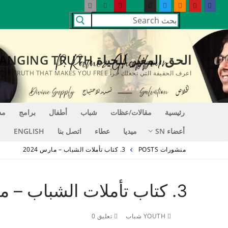
لتجاوز
البحث
لى
عن:
لمحتوى
الحق المغير للحياة LIFE CHANGING TRUTH
اعرف الحقيقة التي تجعلك حراً KNOW THE TRUTH THAT MAKES YOU FREE
رئيسية
مقالات/عظات
شباب
أطفال
برامج
مد
أعضاء SN
ميديا
عطاء
اتصل بنا
ENGLISH
منشورات POSTS
3. كتاب تأملات الشباب – مارس 2024
3. كتاب تأملات الشباب – مارس 2024
YOUTH شباب
تعليق 0