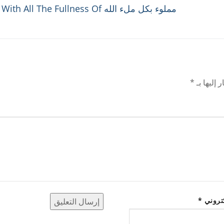
Next
مملوء بكل ملء الله th All The Fullness Of
post:
 إليها بـ
*
كتروني
*