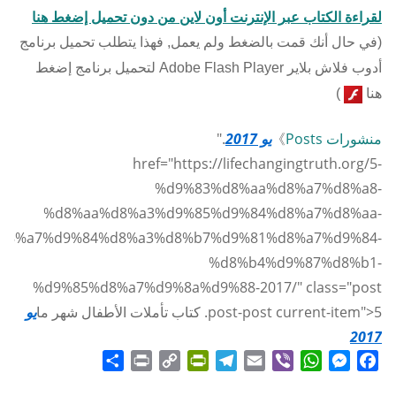
لقراءة الكتاب عبر الإنترنت أون لاين من دون تحميل إضغط هنا
(في حال أنك قمت بالضغط ولم يعمل, فهذا يتطلب تحميل برنامج
أدوب فلاش بلاير Adobe Flash Player لتحميل برنامج إضغط
هنا
)
منشورات Posts
》
يو 2017
."
href="https://lifechangingtruth.org/5-
%d9%83%d8%aa%d8%a7%d8%a8-
%d8%aa%d8%a3%d9%85%d9%84%d8%a7%d8%aa-
d8%a7%d9%84%d8%a3%d8%b7%d9%81%d8%a7%d9%84-
%d8%b4%d9%87%d8%b1-
%d9%85%d8%a7%d9%8a%d9%88-2017/" class="post
5. كتاب تأملات الأطفال شهر ما
post-post current-item">
يو
2017
Share
Print
PrintFriendly
Copy
Telegram
Email
WhatsApp
Viber
Messenger
Facebook
Link