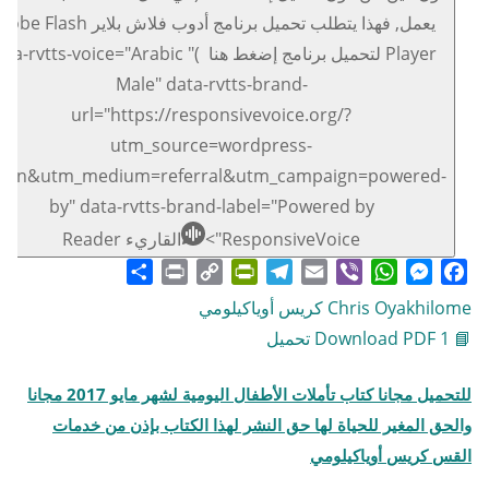
يعمل, فهذا يتطلب تحميل برنامج أدوب فلاش بلاير lash
Player لتحميل برنامج إضغط هنا )" -rvtts-voice="Arabic
Male" data-rvtts-brand-
url="https://responsivevoice.org/?
utm_source=wordpress-
ugin&utm_medium=referral&utm_campaign=powered-
by" data-rvtts-brand-label="Powered by
ResponsiveVoice">
القاريء Reader
Share
Print
PrintFriendly
Copy
Telegram
Email
WhatsApp
Viber
Messenger
Facebook
Link
Chris Oyakhilome كريس أوياكيلومي
📘 Download PDF 1 تحميل
للتحميل مجانا كتاب تأملات الأطفال اليومية لشهر مايو
2017
مجانا
والحق المغير للحياة لها حق النشر لهذا الكتاب بإذن من خدمات
القس كريس أوياكيلومي