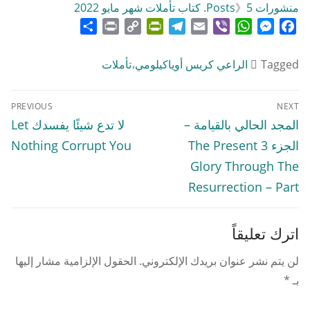
منشورات Posts
5. كتاب تأملات شهر مايو 2022
》
Share
Print
PrintFriendly
Copy
Telegram
Email
WhatsApp
Viber
Messenger
Facebook
Link
Tagged
الراعي كريس أوياكيلومي
،
تأملات
تصفّح
PREVIOUS
NEXT
المقالات
Previous
Next
المجد الحالي بالقيامة –
لا تدع شيئًا يفسدك Let
post:
post:
الجزء 3 The Present
Nothing Corrupt You
Glory Through The
Resurrection – Part
اترك تعليقاً
لن يتم نشر عنوان بريدك الإلكتروني.
الحقول الإلزامية مشار إليها
بـ
*