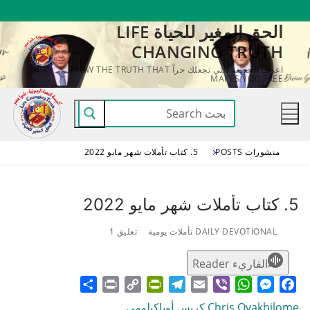
لتجاوز
الحق المغير للحياة LIFE
لى
CHANGING TRUTH
لمحتوى
اعرف الحقيقة التي تجعلك حراً KNOW THE TRUTH THAT
MAKES YOU FREE
البحث
عن:
منشورات POSTS
5. كتاب تأملات شهر مايو 2022
5. كتاب تأملات شهر مايو 2022
DAILY DEVOTIONAL تأملات يومية
تعليق 1
القاريء Reader
Share
Print
PrintFriendly
Copy
Telegram
Email
WhatsApp
Viber
Messenger
Facebook
Link
Chris Oyakhilome كريس أوياكيلومي