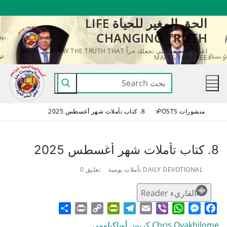
لتجاوز
الحق المغير للحياة LIFE
لى
CHANGING TRUTH
لمحتوى
اعرف الحقيقة التي تجعلك حراً KNOW THE TRUTH THAT
MAKES YOU FREE
البحث
عن:
منشورات POSTS
8. كتاب تأملات شهر أغسطس 2025
8. كتاب تأملات شهر أغسطس 2025
DAILY DEVOTIONAL تأملات يومية
تعليق 0
القاريء Reader
Share
Print
PrintFriendly
Copy
Telegram
Email
WhatsApp
Viber
Messenger
Facebook
Link
Chris Oyakhilome كريس أوياكيلومي