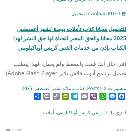
📘 Download PDF 1 تحميل
للتحميل مجانا كتاب تأملات يومية لشهر أغسطس
2025 مجانا والحق المغير للحياة لها حق النشر لهذا
الكتاب بإذن من خدمات القس كريس أوياكيلومي
(في حال أنك قمت بالضغط ولم يعمل، فهذا يتطلب
تحميل برنامج أدوب فلاش بلاير Adobe Flash Player)
منشورات Posts
8. كتاب تأملات شهر أغسطس 2025
》
Share
Print
PrintFriendly
Copy
Telegram
Email
WhatsApp
Viber
Messenger
Facebook
Link
Tagged
الراعي كريس أوياكيلومي
،
تأملات
تصفّح
PREVIOUS
NEXT