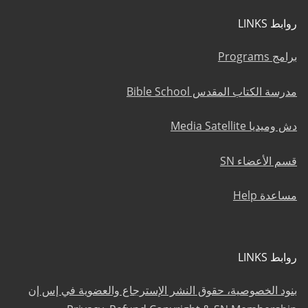
روابط LINKS
برامج Programs
مدرسة الكتاب المقدس Bible School
دش وميديا Media Satellite
قسم الأعضاء SN
مساعدة Help
روابط LINKS
بنود الخصوصية، حقوق النشر الإسترجاع والعضوية في إس إن