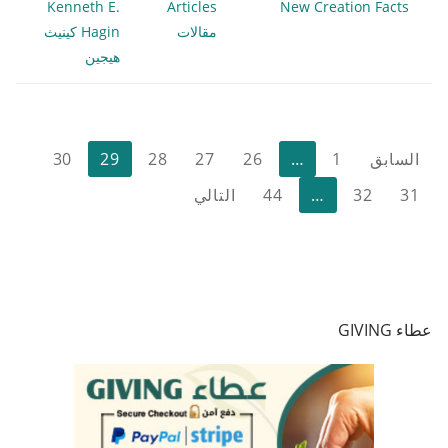
Kenneth E.
Articles
New Creation Facts
مقالات
Hagin كينيث
هيجين
تعدد
السابق
1
…
26
27
28
29
30
صفحات
31
32
…
44
التالي
المقالات
عطاء GIVING