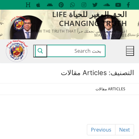
لتجاوز
الحق المغير للحياة LIFE
لى
CHANGING TRUTH
لمحتوى
اعرف الحقيقة التي تجعلك حراً KNOW THE TRUTH THAT
MAKES YOU FREE
البحث
عن:
التصنيف:
Articles مقالات
ARTICLES مقالات
Previous
Next