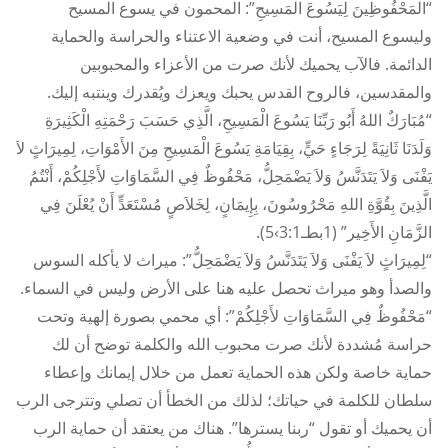
“الْمَحْفُوظِينَ لِيَسُوعَ الْمَسِيحِ”: المحمون في يسوع المسيح
وليسوع المسيح، أنت في وضعية الاعتناء والحراسة والحماية
الدائمة. فالآب يحميك لأنك صرت من الأعزاء والمحبوبين
والمقدسين، فالروح القدس يحبك ويعزك ويُقدرك وينتبه إليك.
“مُبَارَكٌ اللهُ أَبُو رَبِّنَا يَسُوعَ الْمَسِيحِ، الَّذِي حَسَبَ رَحْمَتِهِ الْكَثِيرَةِ
وَلَدَنَا ثَانِيَةً لِرَجَاءٍ حَيٍّ، بِقِيَامَةِ يَسُوعَ الْمَسِيحِ مِنَ الأَمْوَاتِ، لِمِيرَاثٍ لاَ
يَفْنَى وَلاَ يَتَدَنَّسُ وَلاَ يَضْمَحِلُّ، مَحْفُوظٌ فِي السَّمَاوَاتِ لأَجْلِكُمْ، أَنْتُمُ
الَّذِينَ بِقُوَّةِ اللهِ مَحْرُوسُونَ، بِإِيمَانٍ، لِخَلاَصٍ مُسْتَعَدٍّ أَنْ يُعْلَنَ فِي
الزَّمَانِ الأَخِير” (1بطـ3:1›5).
“لِمِيرَاثٍ لاَ يَفْنَى وَلاَ يَتَدَنَّسُ وَلاَ يَضْمَحِلُّ”: ميراث لا يأكله السوس
والصدأ وهو ميراث تحصل عليه هنا على الأرض وليس في السماء.
“مَحْفُوظٌ فِي السَّمَاوَاتِ لأَجْلِكُمْ”: أي محمي بصورة إلهية وتحت
حراسة مُشددة لأنك صرت محبوب الله والكلمة توضح أن لك
حماية خاصة ولكن هذه الحماية تعمل من خلال إيمانك وإعطاء
سلطان للكلمة في حياتك؛ لذلك من الخطأ أن تصلي وتترجى الرب
أن يحميك أو تقول “ربنا يسترها”. هناك من يعتقد أن حماية الرب