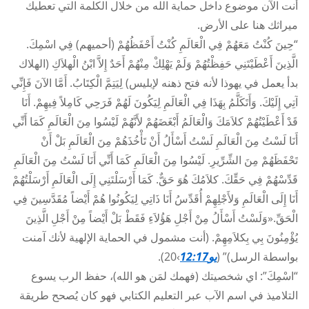
أنت الآن موضوع داخل حماية الله من خلال الكلمة التي تعطيك
ميراثك هنا على الأرض.
“حِينَ كُنْتُ مَعَهُمْ فِي الْعَالَمِ كُنْتُ أَحْفَظُهُمْ (أحميهم) فِي اسْمِكَ.
الَّذِينَ أَعْطَيْتَنِي حَفِظْتُهُمْ وَلَمْ يَهْلِكْ مِنْهُمْ أَحَدٌ إِلاَّ ابْنُ الْهلاَكِ (الهلاك
بدأ يعمل في يهوذا لأنه فتح ذهنه لإبليس) لِيَتِمَّ الْكِتَابُ. أَمَّا الآنَ فَإِنِّي
آتِي إِلَيْكَ. وَأَتَكَلَّمُ بِهَذَا فِي الْعَالَمِ لِيَكُونَ لَهُمْ فَرَحِي كَامِلاً فِيهِمْ. أَنَا
قَدْ أَعْطَيْتُهُمْ كلاَمَكَ وَالْعَالَمُ أَبْغَضَهُمْ لأَنَّهُمْ لَيْسُوا مِنَ الْعَالَمِ كَمَا أَنِّي
أَنَا لَسْتُ مِنَ الْعَالَمِ لَسْتُ أَسْأَلُ أَنْ تَأْخُذَهُمْ مِنَ الْعَالَمِ بَلْ أَنْ
تَحْفَظَهُمْ مِنَ الشِّرِّيرِ. لَيْسُوا مِنَ الْعَالَمِ كَمَا أَنِّي أَنَا لَسْتُ مِنَ الْعَالَمِ
قَدِّسْهُمْ فِي حَقِّكَ. كلاَمُكَ هُوَ حَقٌّ. كَمَا أَرْسَلْتَنِي إِلَى الْعَالَمِ أَرْسَلْتُهُمْ
أَنَا إِلَى الْعَالَمِ وَلأَجْلِهِمْ أُقَدِّسُ أَنَا ذَاتِي لِيَكُونُوا هُمْ أَيْضاً مُقَدَّسِينَ فِي
الْحَقِّ.«وَلَسْتُ أَسْأَلُ مِنْ أَجْلِ هَؤُلاَءِ فَقَطْ بَلْ أَيْضاً مِنْ أَجْلِ الَّذِينَ
يُؤْمِنُونَ بِي بِكلاَمِهِمْ. (أنت مشمول في الحماية الإلهية لأنك آمنت
بواسطة الرسل)” (
يو12:17
›20).
“اسْمِكَ”: اي شخصيتك (فهمك لمَن هو الله)، حفظ الرب يسوع
التلاميذ في اسم الآب عبر التعليم الكتابي فهو كان يُصحح طريقة