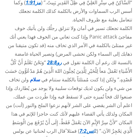
“اَلسَّاكِنُ فِي سِتْرِ الْعَلِيِّ فِي ظِلِّ الْقَدِيرِ يَبِيتُ.” (
مز1:91
) وكما
أسس الرب السماوات والأرض بالكلمة كذلك الكلمة تجعلك
تتعامل بغلبة مع ظروف الحياة.
الكلمة تجعلك تسير في أمان ولا تنزلق رجلُك ولن يأتيك خوف
مفاجئ Panic attack وإذا كنت تعاني من الخوف فهذا يعني أنك
غير ممتلئ بالكلمة في الأمر الذي تخاف منه (قد تكون متيقنا من
ذهابك إلى السماء ولكن تخشى المرض) وتصير الحياة غامضة
بالنسبة لك رغم أن الكلمة تقول في
رو28:8
“وَنَحْنُ نَعْلَمُ أَنَّ كُلَّ
الأَشْيَاءِ تَعْمَلُ مَعاً لِلْخَيْرِ لِلَّذِينَ يُحِبُّونَ اللهَ الَّذِينَ هُمْ مَدْعُوُّونَ حَسَبَ
قَصْدِهِ.” ولكن إذا كنت مُمتلئاً بالكلمة ستنام في
سلام
ولن تخاف
من شيء ولن يكون لديك توقعات سلبية ولا يوجد من يُطاردك وإذا
صنعوا لك فخاً تُميزه حتى لا تسقط فيه وإذا طُردت من عملك،
اعلم أن الشر يقضي على الشر لأنهم نزعوا الملح والنور (أنت) من
المكان ولذلك يأتي القضاء عليهم لأنك كنت حاجزا للإثم في هذا
المكان “لأَنَّ سِرَّ الإِثْمِ الآنَ يَعْمَلُ فَقَطْ، إِلَى أَنْ يُرْفَعَ مِنَ الْوَسَطِ
الَّذِي يَحْجِزُ الآنَ،” (
2
تس7:2
) فمثلا ًقال الرب لحنانيا عن بولس