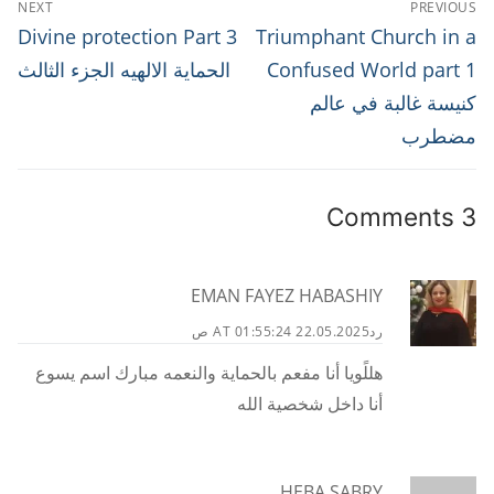
NEXT
PREVIOUS
المقالات
Next
Previous
Divine protection Part 3
Triumphant Church in a
post:
post:
Confused World part 1
الحماية الالهيه الجزء الثالث
كنيسة غالبة في عالم
مضطرب
3 Comments
EMAN FAYEZ HABASHIY
رد
22.05.2025 AT 01:55:24 ص
هللًويا أنا مفعم بالحماية والنعمه مبارك اسم يسوع
أنا داخل شخصية الله
HEBA SABRY