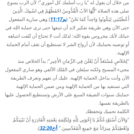
من خلال أن يقول له “يا رب أُسلمك كل أموري”؛ لأن الرب يسوع
صلى هذه الصلاة “أَيُّهَا الآبُ الْقُدُّوسُ احْفَظْهُمْ فِي اسْمِكَ. الَّذِينَ
أَعْطَيْتَنِي لِيَكُونُوا وَاحِداً كَمَا نَحْنُ” (
يو11:17
) وهي سارية المفعول
حتى الآن وهي طريقة تفكير لابد أن تتبعها حتى ترى حماية الله في
حياتك لأنك محروس بقوة الله؛ لذلك أنت لا تحتاج أن تُلفت انتباهه
أو توصيه بحمايتك لأن أرواح الشر لا تستطيع أن تقف أمام الحماية
الإلهية.
“لِخَلاَصٍ مُسْتَعَدٍّ أَنْ يُعْلَنَ فِي الزَّمَانِ الأَخِير”: بدأ الخلاص منذ
مجيء المسيح ولكنه سيُعلن في المُلك الألفي وهو ساري المفعول
الآن وأنت بداخل الحماية الإلهية. عليك أن تفهم وتعرف الطريقة
التي تستفيد بها من الحماية الإلهية ومن ضمن الحماية الإلهية
حمايتك سنوات الضيقة السبع على الأرض وتستطيع الحصول عليها
بالطريقة نفسها.
الكلمة تحميك وتحفظك
“وَالآنَ أَسْتَوْدِعُكُمْ يَا إِخْوَتِي لِلَّهِ وَلِكَلِمَةِ نِعْمَتِهِ الْقَادِرَةِ أَنْ تَبْنِيَكُمْ
وَتُعْطِيَكُمْ مِيرَاثاً مَعَ جَمِيعِ الْمُقَدَّسِينَ.” (
أع32:20
).