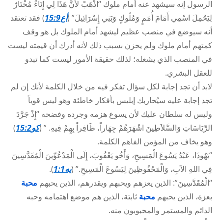
الرسول إنه سيشهد عنه أمام ملوك “اذْهَبْ لأَنَّ هَذَا لِي إِنَاءٌ مُخْتَارٌ
لِيَحْمِلَ اسْمِي أَمَامَ أُمَمٍ وَمُلُوكٍ وَبَنِي إِسْرَائِيلَ” (
أع15:9
) فقد تعتقد
أنه سيوضع في منصب عظيم ليشهد أمام الملوك بل هو وقف
كمتهم أمام ملوك ولم يحزن بسبب ذلك لأنه أدرك أن قيمته ليست
في المنصب الذي يشغله؛ لذلك حقيقة الأمور ليست كما تبدو
للعقل البشري.
لابد أن تجد إجابة لكل سؤال تفكر فيه من خلال الكلمة لأنك إن لم
تجد إجابة عليه سيُحاربك إبليس بأفكار خاطئة وهو ليس قوياً
وليس له سلطان عليك لأن يسوع هزمه وجرده وفضحه “إِذْ جَرَّدَ
الرِّيَاسَاتِ وَالسَّلاَطِينَ اشْهَرَهُمْ جِهَاراً، ظَافِراً بِهِمْ فِيهِ. ” (
كو15:2
)
وهو يخاف من المؤمن الفاهم الكلمة.
“يَهُوذَا، عَبْدُ يَسُوعَ الْمَسِيحِ، وَأَخُو يَعْقُوبَ، إِلَى الْمَدْعُوِّينَ الْمُقَدَّسِينَ
فِي اللهِ الآبِ، وَالْمَحْفُوظِينَ لِيَسُوعَ الْمَسِيحِ.” (
يه1:1
).
“الْمُقَدَّسِينَ”: الذين يعزهم ويحبهم ويقدرهم، الذين يحبهم
محبة
بعزة، الذين يحبهم
محبة
ثابتة، الذين هم موضع اهتمامه وحبه
الدائم والمستمر والمحبوبون منه.