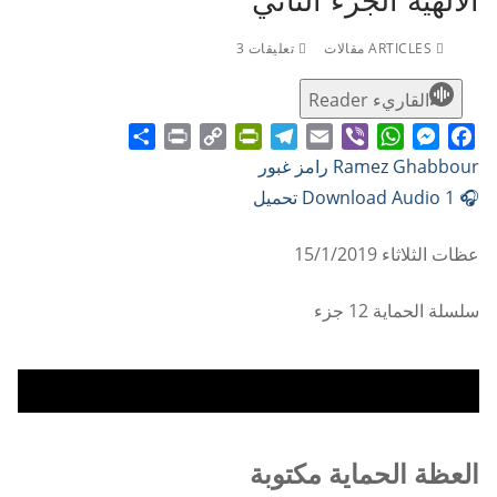
الالهيه الجزء الثاني
ARTICLES مقالات
تعليقات 3
القاريء Reader
Share
Print
PrintFriendly
Copy
Telegram
Email
WhatsApp
Viber
Messenger
Facebook
Ramez Ghabbour رامز غبور
Link
🎧 Download Audio 1 تحميل
عظات الثلاثاء 15/1/2019
سلسلة الحماية 12 جزء
العظة الحماية مكتوبة