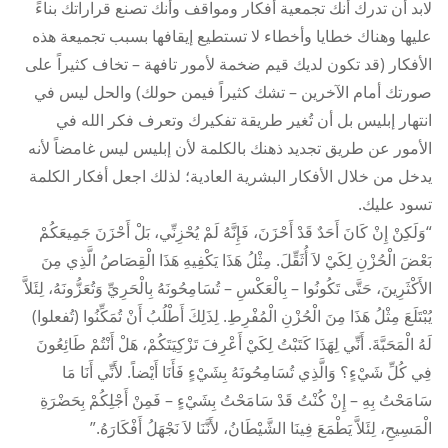
لابد أن تدرك أنك تجمعية أفكار ومواقف وأنك تصنع قراراتك بناءً
عليها وهناك خطايا وأخطاء لا تستطيع إيقافها بسبب تجميعة هذه
الأفكار (قد تكون لديك قيم ضخمة لأمور تافهة – تخاف كثيراً على
صورتك أمام الآخرين – تشك كثيراً فيمن حولك) والحل ليس في
انتهار إبليس بل أن تُغير طريقة تفكيرك وتعرف فكر الله في
الأمور عن طريق تجديد ذهنك بالكلمة لأن إبليس ليس غامضاً لأنه
يدخل من خلال الأفكار البشرية العادية؛ لذلك اجعل أفكار الكلمة
تسود عليك.
“وَلَكِنْ إِنْ كَانَ أَحَدٌ قَدْ أَحْزَنَ، فَإِنَّهُ لَمْ يُحْزِنِّي، بَلْ أَحْزَنَ جَمِيعَكُمْ
بَعْضَ الْحُزْنِ لِكَيْ لاَ أُثَقِّلَ. مِثْلُ هَذَا يَكْفِيهِ هَذَا الْقِصَاصُ الَّذِي مِنَ
الأَكْثَرِينَ، حَتَّى تَكُونُوا – بِالْعَكْسِ – تُسَامِحُونَهُ بِالْحَرِيِّ وَتُعَزُّونَهُ، لِئَلاَّ
يُبْتَلَعَ مِثْلُ هَذَا مِنَ الْحُزْنِ الْمُفْرِطِ. لِذَلِكَ أَطْلُبُ أَنْ تُمَكِّنُوا (تُفعلوا)
لَهُ الْمَحَبَّةَ. أَنِّي لِهَذَا كَتَبْتُ لِكَيْ أَعْرِفَ تَزْكِيَتَكُمْ، هَلْ أَنْتُمْ طَائِعُونَ
فِي كُلِّ شَيْءٍ؟ وَالَّذِي تُسَامِحُونَهُ بِشَيْءٍ فَأَنَا أَيْضاً. لأَنِّي أَنَا مَا
سَامَحْتُ بِهِ – إِنْ كُنْتُ قَدْ سَامَحْتُ بِشَيْءٍ – فَمِنْ أَجْلِكُمْ بِحَضْرَةِ
الْمَسِيحِ، لِئَلاَّ يَطْمَعَ فِينَا الشَّيْطَانُ، لأَنَّنَا لاَ نَجْهَلُ أَفْكَارَهُ.”