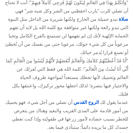
“وَأَتَكَلَّمُ بِهَذَا فِي الْعَالَمِ لِيَكُونَ لَهُمْ فَرَحِي كَامِلاً فِيهِمْ”: أنت لا تحتاج
أن تصلي للرب “يارب احفظني من الشر وكل شبه شر” فهي
صلاة
تبدو جميلة من الخارج ولكنها شريرة من الداخل مثل النبوة
التي تبدو رائعة ولكنها غير متوافقة مع كلمة الله بل لابد أن تفهم
الحماية الإلهية لأنك إن لم تفهمها لن تستمتع بالفرح الكامل وتحيا
مرعوباً من كل شيء حولك، مرعوبا حتى من نفسك من أن تُخطئ
أو تصنع قرارا يُدمر حياتك.
“أَنَا قَدْ أَعْطَيْتُهُمْ كلاَمَكَ وَالْعَالَمُ أَبْغَضَهُمْ لأَنَّهُمْ لَيْسُوا مِنَ الْعَالَمِ كَمَا
أَنِّي أَنَا لَسْتُ مِنَ الْعَالَم”: كلمة الله هي فقط التي تُعزلك عن
العالم وتحميك لأنها تجعلك مستعداً لمواجهة ظروف الحياة
والاجتياز فيها بنصرة؛ لذلك اجعلها محور تركيزك، واعتنقها بكل
قلبك.
عندما يقول لك
الروح القدس
أن تصلي من أجل شيء، فهو يحميك
من أمور قادمة على المدى القريب والبعيد وهناك من يتعرض
للخطر بسبب حصاده لأمور زرعها في طفولته وإذا كنت تعطي
جسدك كل ما يريده دائماً؛ ستتأذى فيما بعد.