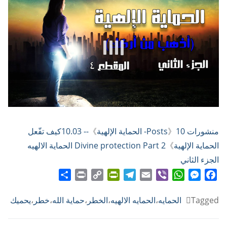
منشورات Posts
10- الحماية الإلهية
》
》
-- 10.03كيف تفّعل
الحماية الإلهية
》
Divine protection Part 2 الحماية الالهيه
الجزء الثاني
Share
Print
PrintFriendly
Copy
Telegram
Email
WhatsApp
Viber
Messenger
Facebook
Link
Tagged
الحمايه
،
الحمايه الالهيه
،
الخطر
،
حماية الله
،
خطر
،
يحميك
تصفّح