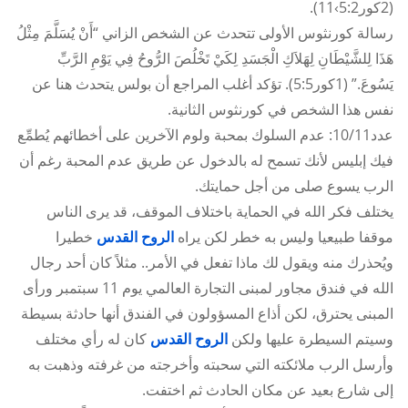
(2كور5:2›11).
رسالة كورنثوس الأولى تتحدث عن الشخص الزاني “أَنْ يُسَلَّمَ مِثْلُ
هَذَا لِلشَّيْطَانِ لِهَلاَكِ الْجَسَدِ لِكَيْ تَخْلُصَ الرُّوحُ فِي يَوْمِ الرَّبِّ
يَسُوعَ.” (1كور5:5). تؤكد أغلب المراجع أن بولس يتحدث هنا عن
نفس هذا الشخص في كورنثوس الثانية.
عدد10/11: عدم السلوك بمحبة ولوم الآخرين على أخطائهم يُطمِّع
فيك إبليس لأنك تسمح له بالدخول عن طريق عدم المحبة رغم أن
الرب يسوع صلى من أجل حمايتك.
يختلف فكر الله في الحماية باختلاف الموقف، قد يرى الناس
موقفا طبيعيا وليس به خطر لكن يراه
الروح القدس
خطيرا
ويُحذرك منه ويقول لك ماذا تفعل في الأمر.. مثلاً كان أحد رجال
الله في فندق مجاور لمبنى التجارة العالمي يوم 11 سبتمبر ورأى
المبنى يحترق، لكن أذاع المسؤولون في الفندق أنها حادثة بسيطة
وسيتم السيطرة عليها ولكن
الروح القدس
كان له رأي مختلف
وأرسل الرب ملائكته التي سحبته وأخرجته من غرفته وذهبت به
إلى شارع بعيد عن مكان الحادث ثم اختفت.