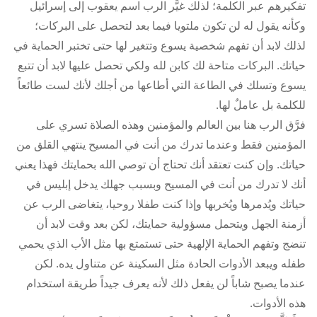
تفكيرهم عبر الكلمة؛ لذلك غيَّر الرب اسم يعقوب إلى إسرائيل
وكأنه يقول له لن تكون ملتويا فيما بعد لتحصل على البركات؛
لذلك لابد أن تفهم شخصية يسوع وتتغير لها حتى تختبر الحماية في
حياتك. البركات متاحة لك كابن لله ولكي تحصل عليها لابد أن تتبع
يسوع وتسلك في الطاعة التي أطاعها من أجلك لأنك لست طائعاً
للكلمة بل عاملٌ لها.
فرَّق الرب هنا بين العالم والمؤمنين وهذه الصلاة تسري على
المؤمنين فقط وعندما تدرك من أنت في المسيح ينتهي القلق من
حياتك. وإن كنت تعتقد أنك تحتاج أن توصي الله بحمايتك فهذا يعني
أنك لا تدرك من أنت في المسيح وبسبب جهلك يدخل إبليس في
حياتك ويُدمرها ويُخربها وإذا كنت طفلا روحيا، يتغاضى الرب عن
أزمنة الجهل ويتحمل مسؤولية حمايتك، لكن بعد وقت لابد أن
تنضج وتفهم الحماية الإلهية حتى تستمتع بها مثل الأب الذي يحمي
طفله ويبعد الأدوات الحادة مثل السكينة عن متناول يده. لكن
عندما يصبح شاباً لن يفعل ذلك لأنه يعرف جيداً طريقة استخدام
هذه الأدوات.