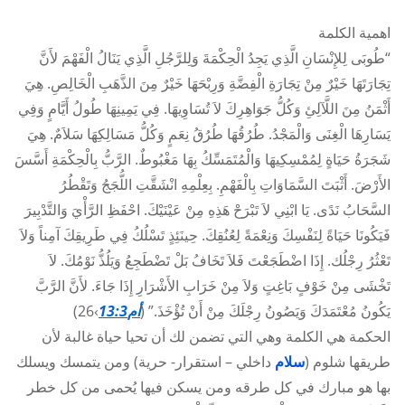
اهمية الكلمة
“طُوبَى لِلإِنْسَانِ الَّذِي يَجِدُ الْحِكْمَةَ وَلِلرَّجُلِ الَّذِي يَنَالُ الْفَهْمَ لأَنَّ
تِجَارَتَهَا خَيْرٌ مِنْ تِجَارَةِ الْفِضَّةِ وَرِبْحَهَا خَيْرٌ مِنَ الذَّهَبِ الْخَالِصِ. هِيَ
أَثْمَنُ مِنَ اللَّآلِئِ وَكُلُّ جَوَاهِرِكَ لاَ تُسَاوِيهَا. فِي يَمِينِهَا طُولُ أَيَّامٍ وَفِي
يَسَارِهَا الْغِنَى وَالْمَجْدُ. طُرُقُهَا طُرُقُ نِعَمٍ وَكُلُّ مَسَالِكِهَا سَلاَمٌ. هِيَ
شَجَرَةُ حَيَاةٍ لِمُمْسِكِيهَا وَالْمُتَمَسِّكُ بِهَا مَغْبُوطٌ. الرَّبُّ بِالْحِكْمَةِ أَسَّسَ
الأَرْضَ. أَثْبَتَ السَّمَاوَاتِ بِالْفَهْمِ. بِعِلْمِهِ انْشَقَّتِ اللُّجَجُ وَتَقْطُرُ
السَّحَابُ نَدًى. يَا ابْنِي لاَ تَبْرَحْ هَذِهِ مِنْ عَيْنَيْكَ. احْفَظِ الرَّأْيَ وَالتَّدْبِيرَ
فَيَكُونَا حَيَاةً لِنَفْسِكَ وَنِعْمَةً لِعُنُقِكَ. حِينَئِذٍ تَسْلُكُ فِي طَرِيقِكَ آمِناً وَلاَ
تَعْثُرُ رِجْلُك. إِذَا اضْطَجَعْتَ فَلاَ تَخَافُ بَلْ تَضْطَجِعُ وَيَلُذُّ نَوْمُكَ. لاَ
تَخْشَى مِنْ خَوْفٍ بَاغِتٍ وَلاَ مِنْ خَرَابِ الأَشْرَارِ إِذَا جَاءَ. لأَنَّ الرَّبَّ
يَكُونُ مُعْتَمَدَكَ وَيَصُونُ رِجْلَكَ مِنْ أَنْ تُؤْخَذَ.” (
أم13:3
›26)
الحكمة هي الكلمة وهي التي تضمن لك أن تحيا حياة غالبة لأن
طريقها شلوم (
سلام
داخلي – استقرار- حرية) ومن يتمسك ويسلك
بها هو مبارك في كل طرقه ومن يسكن فيها يُحمى من كل خطر