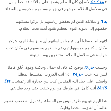
٢
بط ٢ : ٤
لأنه إن كان الله لم يشفق على ملائكة قد أخطأوا بل
في سلاسل الظلام طرحهم في جهنم وسلمهم محروسين للقضاء.
يه ٦
والملائكة الذين لم يحفظوا رياستهم بل تركوا مسكنهم
حفظهم إلى دينونة اليوم العظيم بقيود أبدية تحت الظلام.
لأنهم لم يحفظوا أي يلتزموا برياساتهم أي بحيز سلطانهم، وتركوا
مكان سكناهم ومسؤوليتهم، تم حفظهم وحبسهم في مكان تحت
حراسة في سلاسل الظلام، منتظرين يوم الدينونة.
وحسب
حز ٢٨
يوضح كم كان له جمال وحكمة وقوة، خُلق كاملا
ليس فيه عيب.
حز ٢٨
: ١٤ أنت الكروب المنبسط المظلل
واقمتك. على جبل الله المقدس كنت بين حجارة النار تمشيت.
Eze
28:15
أنت كامل في طرقك من يوم خلقت حتى وجد فيك إثم.
هذا اليوم هو يوم طرد إبليس من السماء، وقد نزل به غضب عظيم
عالما أن له زمنا محددا وقليلا.