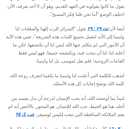
يقول ما كانوا يقولونه في العهد القديم، وهو أن لا أحد يعرفه، الآن
اختلف الوضع “أما نحن فلنا فِكر المسيح”.
أيضا لأن
تث ٢٩ : ٢٩
تقول “السرائر للرب إلهنا والمعلنات لنا
ولبنينا إلى الأبد لنعمل بجميع كلمات هذه الشريعة”، تعني هذه الآية
أن الأمور التي لم يتكلم عنها الله ليس لنا أن نكتشفها، لكن ما
أعلنه لنا، لنا أن نبحث فيه، ونكتشفه جميعا، فهو ليس فقط
القامات الروحية؛ فلم يقل لموسى، بل لنا ولبنينا.
لنذهب للكلمة التي أَعلنت لنا ولبنينا ما يكفينا لنعرف روعة الله.
كلمة الله توضح إجابات كل هذه الأسئلة.
لنبدأ بما أوضحه الله، أنه يحب الإنسان لدرجة أن بذل نفسه من
أجله. هذا هو الخيط، حب الله للإنسان. هو المحور. بالأخص أنه لم
يفتدِ الملائكة الساقطة التي تبعت إبليس لوسيفر،
عب 2: 16
يو ٣ : ١٦
“لأنه هكذا أحب الله العالم حتى بذل ابنه الوحيد لكي لا