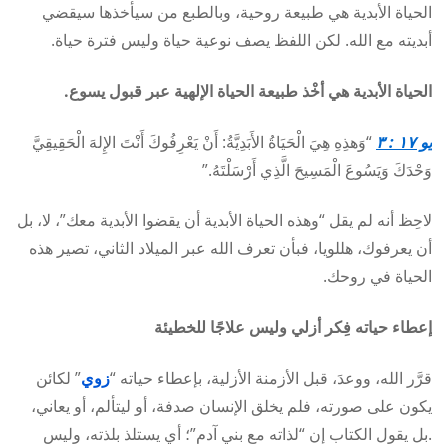
الحياة الأبدية هي طبيعة روحية، وبالطبع من سيأخذها سيقضي
أبديته مع الله. لكن اللفظ يصف نوعية حياة وليس فترة حياة.
الحياة الأبدية هي أخْذ طبيعة الحياة الإلهية عبر قبول يسوع.
يو ١٧ : ٣
“وَهذِهِ هِيَ الْحَيَاةُ الأَبَدِيَّةُ: أَنْ يَعْرِفُوكَ أَنْتَ الإِلهَ الْحَقِيقِيَّ
وَحْدَكَ وَيَسُوعَ الْمَسِيحَ الَّذِي أَرْسَلْتَهُ.”
لاحِظ أنه لم يقل “وهذه الحياة الأبدية أن يقضوا الأبدية معك”، لا، بل
أن يعرفوك، هللويا، فبأن تعرف الله عبر الميلاد الثاني، تصير هذه
الحياة في روحك.
إعطاء حياته فِكر أزلي وليس علاجًا للخطيئة
قرَّر الله، ووعدَ، قبل الأزمنة الأزلية، بإعطاء حياته “
زوي
” لكائن
يكون على صورته، فلم يخلق الإنسان صدفة، أو ليتألم، أو يعاني،
.بل يقول الكتاب إن “لذاته مع بني آدم”؛ أي يستلذ بلذته، وليس