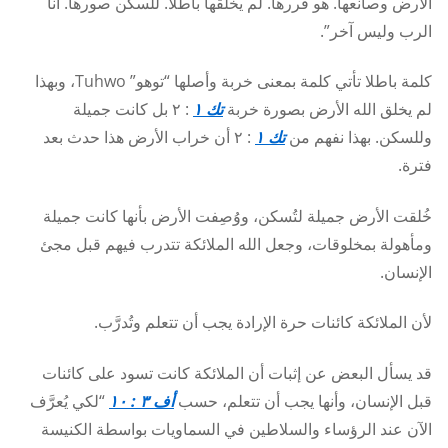
الأرض وصانعها. هو قررها. لم يخلقها باطلا. للسكن صورها. أنا
الرب وليس آخر”.
كلمة باطلا تأتي كلمة بمعنى خربة وأصلها “توهو” Tuhwo، وبهذا
لم يخلق الله الأرض بصورة خربة
تك ١
: ٢ بل كانت جميلة
وللسكن. بهذا نفهم من
تك ١
: ٢ أن خراب الأرض هذا حدث بعد
فترة.
خُلقت الأرض جميلة لتُسكن، ووُصِفت الأرض بأنها كانت جميلة
ومأهولة بمخلوقات، وجعل الله الملائكة تتدرب فيهم قبل مجئ
الإنسان.
لأن الملائكة كائنات حرة الإرادة يجب أن تتعلم وتُدرَّب.
قد يسأل البعض عن إثبات أن الملائكة كانت تسود على كائنات
قبل الإنسان، وأنها يجب أن تتعلم، حسب
أف ٣ : ١٠
“لكي يُعرَّف
الآن عند الرؤساء والسلاطين في السماويات بواسطة الكنيسة