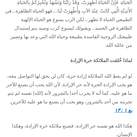
الْحَيَاةِ. فَإِنَّ الْحَيَاةَ أُظْهِرَتْ، وَقَدْ رَأَيْنَا وَنَشْهَدُ وَنُخْبِرُكُمْ بِالْحَيَاةِ
الأَبَدِيَّةِ الَّتِي كَانَتْ عِنْدَ الآبِ وَأُظْهِرَتْ لَنَا….فهو الحياة الظاهرة…في
الطبيعي الحياة لا تظهر…لكن الرب يسوع هو الحياة الإلهية
الظاهرة في الجسد…وبقبولك ليسوع كرب وسيد يتم إستبدال
طبيعتك الروحية الفاسدة بطبيعة وحياة الله التي وعد بها وتصير
من عائلة الله.
لماذا خُلقت الملائكة حرة الإرادة
لو لم يعطِ الله الملائكة إرادة حرة، كان لن يحق لها التواصل معه،
هو يحب الإرادة الحرة لأنه حر الإرادة. لأن الله يحب أن يصنع للآخر
ما هو عليه، كما أنه لا يجرب أحدا بالشرور لأنه (الله) نفسه لم تتم
تجربته من أحد بالشرور، وهو يحب أن يصنع ما هو عليه للآخرين.
يع ١ : ١٣
هكذا الله هو نفسه حر الإرادة، فصنع ملائكة حرة الإرادة، وهكذا
الإنسان.