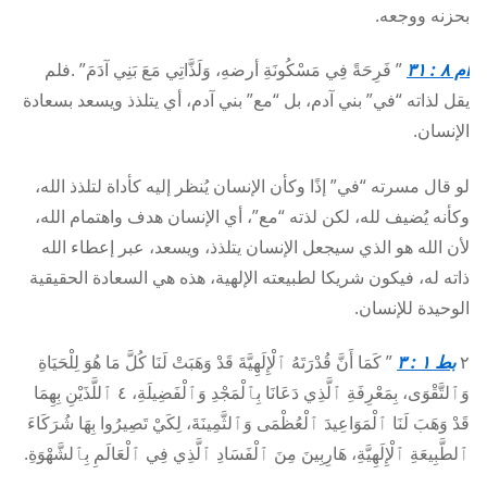
بحزنه ووجعه.
أم ٨ : ٣١
” فَرِحَةً فِي مَسْكُونَةِ أرضهِ، وَلَذَّاتِي مَعَ بَنِي آدَمَ” .فلم
يقل لذاته “في” بني آدم، بل “مع” بني آدم، أي يتلذذ ويسعد بسعادة
الإنسان.
لو قال مسرته “في” إذًا وكأن الإنسان يُنظر إليه كأداة لتلذذ الله،
وكأنه يُضيف لله، لكن لذته “مع”، أي الإنسان هدف واهتمام الله،
لأن الله هو الذي سيجعل الإنسان يتلذذ، ويسعد، عبر إعطاء الله
ذاته له، فيكون شريكا لطبيعته الإلهية، هذه هي السعادة الحقيقية
الوحيدة للإنسان.
٢
بط ١ : ٣
” كَمَا أَنَّ قُدْرَتَهُ ٱلْإِلَهِيَّةَ قَدْ وَهَبَتْ لَنَا كُلَّ مَا هُوَ لِلْحَيَاةِ
وَٱلتَّقْوَى، بِمَعْرِفَةِ ٱلَّذِي دَعَانَا بِٱلْمَجْدِ وَٱلْفَضِيلَةِ، ٤ ٱللَّذَيْنِ بِهِمَا
قَدْ وَهَبَ لَنَا ٱلْمَوَاعِيدَ ٱلْعُظْمَى وَٱلثَّمِينَةَ، لِكَيْ تَصِيرُوا بِهَا شُرَكَاءَ
ٱلطَّبِيعَةِ ٱلْإِلَهِيَّةِ، هَارِبِينَ مِنَ ٱلْفَسَادِ ٱلَّذِي فِي ٱلْعَالَمِ بِٱلشَّهْوَةِ.