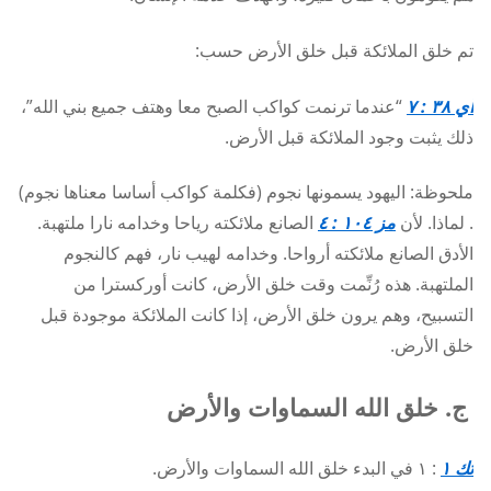
تم خلق الملائكة قبل خلق الأرض حسب:
أي ٣٨ : ٧
“عندما ترنمت كواكب الصبح معا وهتف جميع بني الله”،
ذلك يثبت وجود الملائكة قبل الأرض.
ملحوظة: اليهود يسمونها نجوم (فكلمة كواكب أساسا معناها نجوم)
. لماذا. لأن
مز ١٠٤ : ٤
الصانع ملائكته رياحا وخدامه نارا ملتهبة.
الأدق الصانع ملائكته أرواحا. وخدامه لهيب نار، فهم كالنجوم
الملتهبة. هذه رُنِّمت وقت خلق الأرض، كانت أوركسترا من
التسبيح، وهم يرون خلق الأرض، إذا كانت الملائكة موجودة قبل
خلق الأرض.
ج. خلق الله السماوات والأرض
تك ١
: ١ في البدء خلق الله السماوات والأرض.