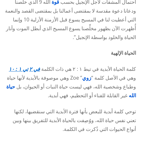
احتمال المشقات لأجل الإنجيل بحسب
قوة
الله 9 الذي خلَّصنا
ودعانا دعوة مقدسة لا بمقتضى أعمالنا بل بمقتضى القصد والنعمة
التي أعطيت لنا في المسيح يسوع قبل الأزمنة الأزلية 10 وإنما
أُظهرت الآن بظهور مخلِّصنا يسوع المسيح الذي أبطل الموت وأنار
الحياة والخلود بواسطة الإنجيل”.
الحياة الإلهية
كلمة الحياة الأبدية في تيط ١ : ٢ هي ذات الكلمة
في ٢
تي ١ : ١٠
وهي في الأصل كلمة “
زوي
” Zoe وهي موصوفة بالأبدية لأنها حياة
وطباع وشخصية الله، فهي ليست حياة النبات أو الحيوان، بل
حياة
الله
غير القابلة للفناء أو التحطيم، فهي أبدية.
توحي كلمة أبدية للبعض بأنها فترة الأبدية التي سنقضيها، لكنها
تعني نفس حياة الله، ووُصِفت بالحياة الأبدية للتفريق بينها وبين
أنواع الحيوات التي ذُكرت في الكلمة.