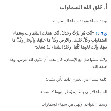
أ. خَلق الله السماوات
توجد سماء وتوجد سماء السماوات.
نح ٩ : ٦
“أَنْتَ هُوَ الرَّبُّ وَحْدَكَ. أَنْتَ صَنَعْتَ السَّمَاوَاتِ وَسَمَاءَ
السَّمَاوَاتِ وَكُلَّ جُنْدِهَا، وَالأرض وَكُلَّ مَا عَلَيْهَا، وَالْبِحَارَ وَكُلَّ مَا
فِيهَا، وَأَنْتَ تُحْيِيهَا كُلَّهَا. وَجُنْدُ السَّمَاءِ لَكَ يَسْجُدُ
“
ولأنه سيتواصل مع الإنسان، كان يجب أن يكون لله عرش، وهذا
خلقه الله.
كلمة سماء في العبري دائما تأتي مثنى:
السماء الأولى والثانية يُنظر إليهما كالسماء.
وسماء التواجد الإلهي هي سماء السماوات.