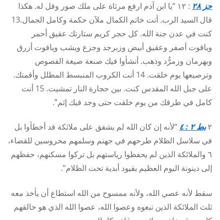
حز ٢٨
: ١٢ “يا ابن آدم ارفع مرثاة على ملك صور وقل له. هكذا
قال السيد الرب. أنت خاتم الكمال ملآن حكمة وكامل الجمال.13
كنت في عدن جنة الله. كل حجر كريم ستارتك عقيق أحمر
وياقوت أصفر وعقيق أبيض وزبرجد وجزع ويشب وياقوت أزرق
وبهرمان وزمرُّد وذهب. أنشأوا فيك صنعة صيغة الفصوص
وترصيعها يوم خلقت. 14 أنت الكروب المنبسط المظلل وأقمتك.
على جبل الله المقدس كنت. بين حجارة النار تمشيت. 15 أنت
كامل في طرقك من يوم خلقت حتى وجد فيك إثم”.
٢
بط ٢ : ٤
“لأنه إن كان الله لم يشفق على ملائكة قد أخطأوا بل
في سلاسل الظلام طرحهم في جهنم وسلمهم محروسين للقضاء،
٦ والملائكة الذين لم يحفظوا رياستهم بل تركوا مسكنهم، حفظهم
إلى دينونة اليوم العظيم بقيود أبدية تحت الظلام”.
سقط لأنه عصي الله، ولأنه ممسوح من الله استطاع أن يأخذ معه
ثلث الملائكة الذين تبعوه وعصوا الله، عصوا الله الذي هو خالقهم