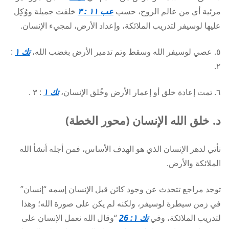
مرئية أي من عالم الروح، حسب
عب ١١ : ٣
خلقت جميلة ووُكِل
عليها لوسيفر لتدريب الملائكة، وإعداد الأرض، لمجيء الإنسان.
٥. عصي لوسيفر الله وسقط وتم تدمير الأرض بغضب الله،
تك ١
:
٢.
٦. تمت إعادة خلق أو إعمار الأرض وخُلق الإنسان،
تك ١
: ٣ .
د. خلق الله الإنسان (محور الخطة)
نأتي لدهر الإنسان الذي هو الهدف الأساس، فمن أجله أنشأ الله
الملائكة والأرض.
توجد مراجع تتحدث عن وجود كائن قبل الإنسان إسمه “إنسان”
في زمن سيطرة لوسيفر، ولكنه لم يكن على صورة الله؛ وهذا
لتدريب الملائكة، وفي
تك ١: 26
“وقال الله نعمل الإنسان على