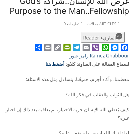
غرض الله للإنسان..شراكة God’s
Purpose to the Man..Fellowship
ARTICLES مقالات
تعليقات 9
القاريء Reader
Share
Print
PrintFriendly
Copy
Telegram
Email
WhatsApp
Viber
Messenger
Facebook
Ramez Ghabbour رامز غبور
Link
لسماع المقالة على الساوند كلاود
أضغط هنا
معظمنا، وأكاد أجزم، جميعُنا، يتساءل مِثل هذه الاسئلة:
هل الثواب والعقاب في فِكر الله؟
كيف يُعطي الله الإنسان حرية الاختيار، ثم يعاقبه بعد ذلك إن اختار
غيره؟
لماذا ترك الله إبليس ولم يقضِ عليه؟