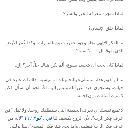
لماذا شجرة معرفة الخير والشر؟
لماذا خلق الإنسان؟
ما الفكر الإلهي تجاه وجود حفريات وديناصورات، وكذا عُمر الأرض
الذي يفوق ال ٦٠٠٠ سنة؟
لماذا كان يجب أن يتجسد يسوع، ألم يكن هناك حلٌّ آخر؟ إلخ.
ما لم تفهم هذا، ستمتليء بالتخمينات؛ وسيسبب ذلك لك عثرة في
حياتك، وستجري بعيدا عن الله وليس إليه، لكَ الحق أن تسأل، لكن
لا تترك أسئلتك دون إجابة.
لا تمنع نفسك أن تعرف الحقيقة التي ستطلقك روحيا، ولا تقل “مَن
عَرَف فِكر الرب”، لأن الروح يكشف لنا
في ١
كو ٢ : ١٦
“لأنه من
عرف فِكر الرب فيعلمه. وأما نحن فلنا فِكر المسيح”، هنا بولس