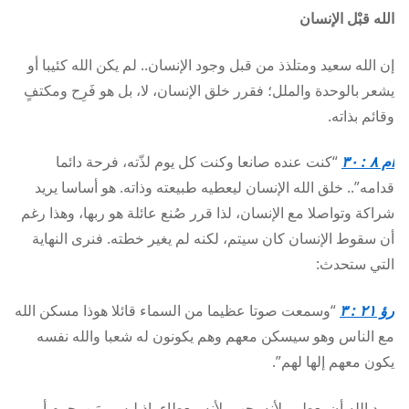
الله قبْل الإنسان
إن الله سعيد ومتلذذ من قبل وجود الإنسان.. لم يكن الله كئيبا أو
يشعر بالوحدة والملل؛ فقرر خلق الإنسان، لا، بل هو فَرِح ومكتفٍ
وقائم بذاته.
أم ٨ : ٣٠
“كنت عنده صانعا وكنت كل يوم لذّته، فرحة دائما
قدامه”.. خلق الله الإنسان ليعطيه طبيعته وذاته. هو أساسا يريد
شراكة وتواصلا مع الإنسان، لذا قرر صُنع عائلة هو ربها، وهذا رغم
أن سقوط الإنسان كان سيتم، لكنه لم يغير خطته. فنرى النهاية
التي ستحدث:
رؤ ٢١ : ٣
“وسمعت صوتا عظيما من السماء قائلا هوذا مسكن الله
مع الناس وهو سيسكن معهم وهم يكونون له شعبا والله نفسه
يكون معهم إلها لهم”.
يريد الله أن يعطي، لأنه يحب، لأنه معطاء، إذ ليس بمَن يحرم أو