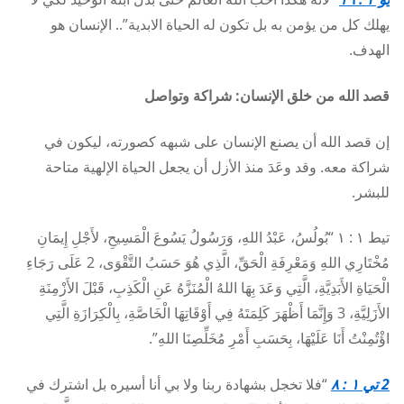
يهلك كل من يؤمن به بل تكون له الحياة الابدية”.. الإنسان هو
الهدف.
قصد الله من خلق الإنسان: شراكة وتواصل
إن قصد الله أن يصنع الإنسان على شبهه كصورته، ليكون في
شراكة معه. وقد وعَدَ منذ الأزل أن يجعل الحياة الإلهية متاحة
للبشر.
تيط ١ : ١ “بُولُسُ، عَبْدُ اللهِ، وَرَسُولُ يَسُوعَ الْمَسِيحِ، لأَجْلِ إِيمَانِ
مُخْتَارِي اللهِ وَمَعْرِفَةِ الْحَقِّ، الَّذِي هُوَ حَسَبُ التَّقْوَى، 2 عَلَى رَجَاءِ
الْحَيَاةِ الأَبَدِيَّةِ، الَّتِي وَعَدَ بِهَا اللهُ الْمُنَزَّهُ عَنِ الْكَذِبِ، قَبْلَ الأَزْمِنَةِ
الأَزَلِيَّةِ، 3 وَإِنَّمَا أَظْهَرَ كَلِمَتَهُ فِي أَوْقَاتِهَا الْخَاصَّةِ، بِالْكِرَازَةِ الَّتِي
اؤْتُمِنْتُ أَنَا عَلَيْهَا، بِحَسَبِ أَمْرِ مُخَلِّصِنَا اللهِ”.
2
تي ١ : ٨
“فلا تخجل بشهادة ربنا ولا بي أنا أسيره بل اشترك في