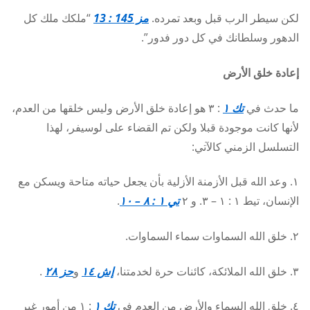
لكن سيطر الرب قبل وبعد تمرده.
مز 145 : 13
“ملكك ملك كل
الدهور وسلطانك في كل دور فدور”.
إعادة خلق الأرض
ما حدث في
تك ١
: ٣ هو إعادة خلق الأرض وليس خلقها من العدم،
لأنها كانت موجودة قبلا ولكن تم القضاء على لوسيفر، لهذا
التسلسل الزمني كالآتي:
١. وعد الله قبل الأزمنة الأزلية بأن يجعل حياته متاحة ويسكن مع
الإنسان، تيط ١ : ١ – ٣. و ٢
تي ١ : ٨ – ١٠
.
٢. خلق الله السماوات سماء السماوات.
٣. خلق الله الملائكة، كائنات حرة لخدمتنا،
إش ١٤
و
حز ٢٨
.
٤. خلق الله السماء والأرض من العدم في
تك ١
: ١ من أمور غير