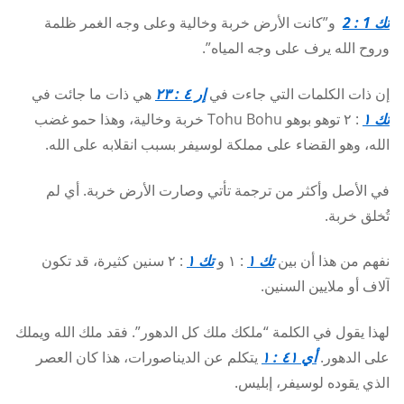
تك 1 : 2
و”كانت الأرض خربة وخالية وعلى وجه الغمر ظلمة
وروح الله يرف على وجه المياه”.
إن ذات الكلمات التي جاءت في
إر ٤ : ٢٣
هي ذات ما جائت في
تك ١
: ٢ توهو بوهو Tohu Bohu خربة وخالية، وهذا حمو غضب
الله، وهو القضاء على مملكة لوسيفر بسبب انقلابه على الله.
في الأصل وأكثر من ترجمة تأتي وصارت الأرض خربة. أي لم
تُخلق خربة.
نفهم من هذا أن بين
تك ١
: ١ و
تك ١
: ٢ سنين كثيرة، قد تكون
آلاف أو ملايين السنين.
لهذا يقول في الكلمة “ملكك ملك كل الدهور”. فقد ملك الله ويملك
على الدهور.
أي ٤١ : ١
يتكلم عن الديناصورات، هذا كان العصر
الذي يقوده لوسيفر، إبليس.