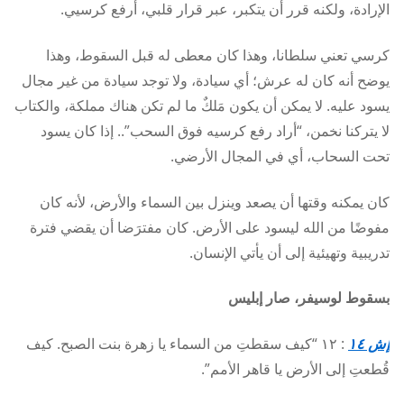
الإرادة، ولكنه قرر أن يتكبر، عبر قرار قلبي، أرفع كرسيي.
كرسي تعني سلطانا، وهذا كان معطى له قبل السقوط، وهذا
يوضح أنه كان له عرش؛ أي سيادة، ولا توجد سيادة من غير مجال
يسود عليه. لا يمكن أن يكون مَلكٌ ما لم تكن هناك مملكة، والكتاب
لا يتركنا نخمن، “أراد رفع كرسيه فوق السحب”.. إذا كان يسود
تحت السحاب، أي في المجال الأرضي.
كان يمكنه وقتها أن يصعد وينزل بين السماء والأرض، لأنه كان
مفوضًا من الله ليسود على الأرض. كان مفترَضا أن يقضي فترة
تدريبية وتهيئية إلى أن يأتي الإنسان.
بسقوط لوسيفر، صار إبليس
إش ١٤
: ١٢ “كيف سقطتِ من السماء يا زهرة بنت الصبح. كيف
قُطعتِ إلى الأرض يا قاهر الأمم”.