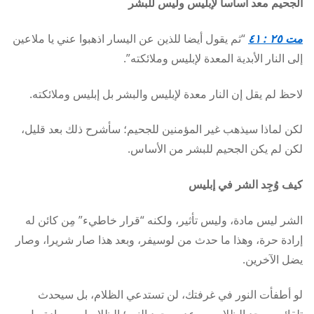
الجحيم معد أساسا لإبليس وليس للبشر
مت ٢٥ : ٤١
“ثم يقول أيضا للذين عن اليسار اذهبوا عني يا ملاعين
إلى النار الأبدية المعدة لإبليس وملائكته”.
لاحظ لم يقل إن النار معدة لإبليس والبشر بل إبليس وملائكته.
لكن لماذا سيذهب غير المؤمنين للجحيم؛ سأشرح ذلك بعد قليل،
لكن لم يكن الجحيم للبشر من الأساس.
كيف وُجِد الشر في إبليس
الشر ليس مادة، وليس تأثير، ولكنه “قرار خاطيء” مِن كائن له
إرادة حرة، وهذا ما حدث من لوسيفر، وبعد هذا صار شريرا، وصار
يضل الآخرين.
لو أطفأت النور في غرفتك، لن تستدعي الظلام، بل سيحدث