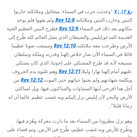
رؤ ١٢ : ٧
“وحدثت حرب في السماء. ميخائيل وملائكته حاربوا
التنين وحارب التنين وملائكته
Rev 12:8
ولم يقووا فلم يوجد
مكانهم بعد ذلك في السماء.
Rev 12:9
فطرح التنين العظيم الحية
القديمة المدعو إبليس والشيطان الذي يضل العالم كله طُرح إلى
الأرض وطرحت معه ملائكته.
Rev 12:10
وسمعت صوتا عظيما
قائلا في السماء الآن صار خلاص إلهنا وقدرته وملكه وسلطان
مسيحه لأنه قد طرح المشتكي على إخوتنا، الذي كان يشتكي
عليهم أمام إلهنا نهارا وليلا.
Rev 12:11
وهم غلبوه بدم الخروف
وبكلمة شهادتهم ولم يحبوا حياتهم حتى الموت.
Rev 12:12
من
أجل هذا افرحي أيتها السماوات والساكنون فيها. ويل لساكني
الأرض والبحر لأن إبليس نزل إليكم وبه غضب عظيم عالما أن له
زمانا قليلا”.
وهو نزل مطرودا من السماء بعد ما دارت معركة وهُزم فيها،
وطُرح للأرض وبه غضب عظيم، طُرح في الأرض، وتم قضاء على