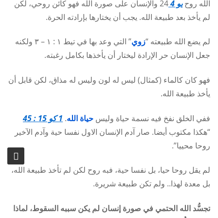
الله روح
يو 4
24 والإنسان على صورة الله فهو كائن روحي، لكن
لم يأخذ بعد طبيعة الله. يجب أن يختارها بإرادته الحرة.
لم يضع الله طبيعته “
زوي
” التي وعد بها في تيط ١ : ١ – ٣ ولكنه
جعل الإنسان حر الإرادة ليختار أن يأخذها بكامل رغبته.
فهو كان كالماء (كمثال) ليس له لون وليس له مذاق، لكن قابل أن
يأخذ طبيعة الله.
ففي الخلق نفخ فيه نسمة حياة وليس
حياة الله
.
1 كو 15 : 45
“هكذا مكتوب أيضا. صار آدم الإنسان الاول نفسا حية وآدم الآخير
روحا محييا”.
لم يقل روحا حيا، بل نفسا حية، فبه روح لكن لم تأخذ طبيعة الله،
بل معدة لهذا.. ولم تكن طبيعة شريرة.
تجسُّد الله الحتمي في صورة إنسان لم يكن سببه السقوط، لماذا