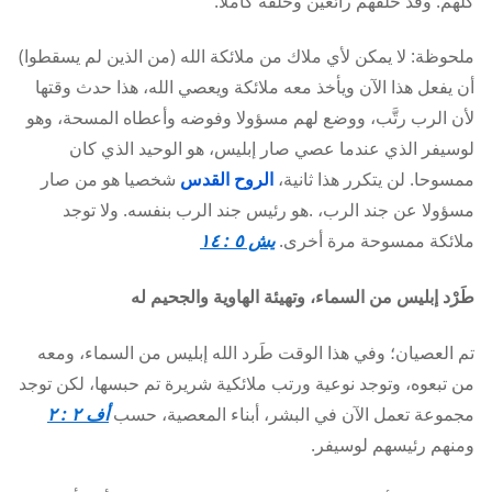
كلهم. وقد خلقهم رائعين وخَلقه كاملا.
ملحوظة: لا يمكن لأي ملاك من ملائكة الله (من الذين لم يسقطوا)
أن يفعل هذا الآن ويأخذ معه ملائكة ويعصي الله، هذا حدث وقتها
لأن الرب رتَّب، ووضع لهم مسؤولا وفوضه وأعطاه المسحة، وهو
لوسيفر الذي عندما عصي صار إبليس، هو الوحيد الذي كان
ممسوحا. لن يتكرر هذا ثانية،
الروح القدس
شخصيا هو من صار
مسؤولا عن جند الرب، .هو رئيس جند الرب بنفسه. ولا توجد
ملائكة ممسوحة مرة أخرى.
يش ٥ : ١٤
طَرْد إبليس من السماء، وتهيئة الهاوية والجحيم له
تم العصيان؛ وفي هذا الوقت طَرد الله إبليس من السماء، ومعه
من تبعوه، وتوجد نوعية ورتب ملائكية شريرة تم حبسها، لكن توجد
مجموعة تعمل الآن في البشر، أبناء المعصية، حسب
أف ٢ : ٢
ومنهم رئيسهم لوسيفر.