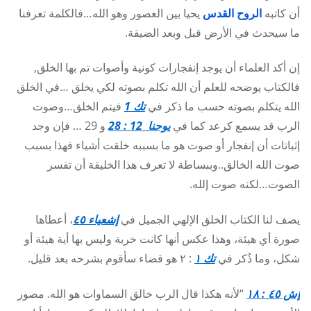
أن كاتبه
الروح القدس
يحيا بين العصور وهو الله…فالكلمة تعرفنا
ما سيحدث في الأرض قبل وبعد الضيقة.
إن أكد العلماء أن يوجد إنفجارات كونية وأصوات تم بها الخلق,
فالكتاب يوضحه للعلم أن الله تكلم بصوته لكي يخلق …في الخلق
الله يتكلم بصوته حسب ما ذكر في
تك 1
فيتم الخلق…وصوت
الرب قد يسمع كرعد كما في
يوحنا 12 : 28
و 29 … فإن وجد
إثباتات أن إنفجار أو صوت هو ما بسببه خلقت أشياء فهذا بسبب
صوت الله الخالق..وببساطة لا تعرف هذا الخليقة أن تفسر
الصوت…لكنه صوت إلله.
يصف لنا الكتاب الخلق الإلهي الجميل في
إشعياء ٤٥
، أعطاها
صورة أي هيئة، وهذا عكس أنها كانت خربة وليس بها أية هيئة أو
شكل، وما ذُكر في
تك ١
: ٢ هو قضاء سأقوم بشرحه بعد قليل.
إش ٤٥ : ١٨
“لأنه هكذا قال الرب خالق السماوات هو الله. مصور