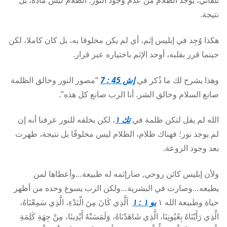
تلقائي، يوجد الظلام من عدم وجود النور؛ الظلام ليس مادة، بل
نتيجة.
هكذا وُجِد في إبليس إثم، أي لم يكن مخلوقا به، بل كان كاملا، لكن
حينما قرر بقلبه، أوجد الإثم باختياره عبر قرار.
وهذا يشرح لك ما ذُكر في
إش 45 : 7
“مصور النور وخالق الظلمة
صانع السلام وخالق الشر. أنا الرب صانع كل هذه”.
الله لم يقل لتكن ظلمة في
تك ١
، لكن بخلقه للنور عرفنا أنه إن
لم يوجد نور؛ فهناك ظلام، الظلام ليس مخلوقًا بل نتيجة، ظهرت
بعد وجود الروعة.
ولأن إبليس كائن روحي, صارإثمه له طبيعة…وأعطاها لمن
يطيعه…وصارت في البشرية…ولكن الرب يسوع وحده من أظهر
حياة وطبيعة الله ١
يو ١ : ١
اَلَّذِي كَانَ مِنَ الْبَدْءِ، الَّذِي سَمِعْنَاهُ،
الَّذِي رَأَيْنَاهُ بِعُيُونِنَا، الَّذِي شَاهَدْنَاهُ، وَلَمَسَتْهُ أَيْدِينَا، مِنْ جِهَةِ كَلِمَةِ