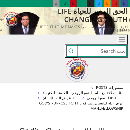
لتجاوز
الحق المغير للحياة LIFE
لى
CHANGING TRUTH
لمحتوى
اعرف الحقيقة التي تجعلك حراً KNOW THE TRUTH THAT MAKES
YOU FREE
البحث
عن:
منشورات POSTS
01- العلاقة مع الله - النمو الروحي - الكلمة - الكنيسة
-- 01.03 النضج الروحي
--- E. غرض الله للإنسان
غرض الله للإنسان..شراكة GOD’S PURPOSE TO THE
MAN..FELLOWSHIP