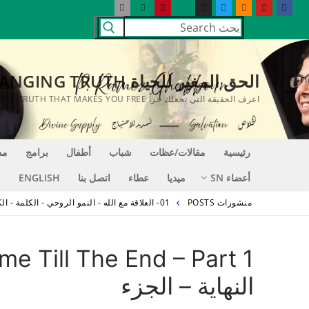
لتجاوز
البحث
لى
عن:
لمحتوى
الحق المغير للحياة LIFE CHANGING TRUTH
اعرف الحقيقة التي تجعلك حراً KNOW THE TRUTH THAT MAKES YOU FREE
رئيسية
مقالات/عظات
شباب
أطفال
برامج
مد
أعضاء SN
ميديا
عطاء
اتصل بنا
ENGLISH
منشورات POSTS
01- العلاقة مع الله - النمو الروحي - الكلمة - الكنيسة
النهاية – الجزء