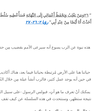
”
٦وَمَنْ يَغْلِبُ وَيَحْفَظُ أَعْمَالِي إِلَى النِّهَايَةِ
٢
أَخَذْتُ أَنَا أَيْضًا مِنْ عِنْدِ أَبِي
”
رؤيا ٢: ٢٦- ٢٧
هذه نبوة عن الرب يسوع أنه سيرعى الأمم بقضيب مِن حديد 
حياتنا هنا على الأرض مُرتبطة بحياتنا فيما بعد، هناك أك
في حين أنه يوجد عمل كثير، فالرب أنشأ عيلة مِن خلال الكن
يمكنك أنْ تعرف ما هو آتٍ، فبولس الرسول -على سبيل المثال-
نتيجة ستظهر، وسنتحدث في هذه السلسلة عن كيف تقف ضد