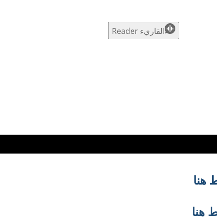
القاريء Reader
 هنا
 هنا