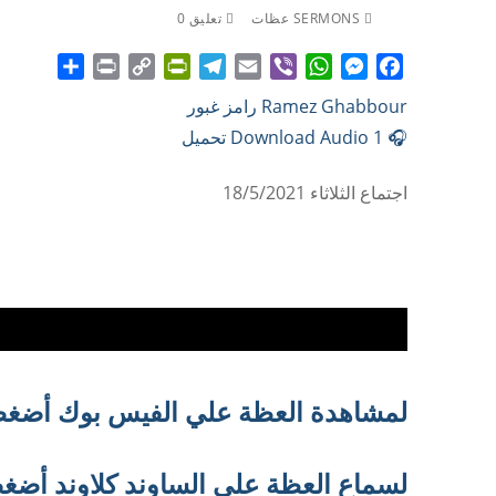
SERMONS عظات
تعليق 0
Share
Print
PrintFriendly
Copy
Telegram
Email
WhatsApp
Viber
Messenger
Facebook
Ramez Ghabbour رامز غبور
Link
🎧 Download Audio 1 تحميل
اجتماع الثلاثاء 18/5/2021
لمشاهدة العظة علي الفيس بوك أضغط
لسماع العظة علي الساوند كلاوند أضغط