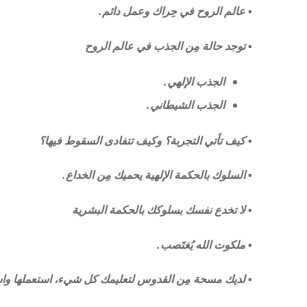
▪︎ عالم الروح في حِراك وعمل دائم.
▪︎ توجد حالة مِن الجذب في عالم الروح
الجذب الإلهي.
الجذب الشيطاني.
▪︎
كيف تأتي التجربة؟ وكيف تتفادى السقوط فيها؟
▪︎ السلوك بالحكمة الإلهية يحميك مِن الخداع.
▪︎ لا تخدع نفسك بسلوكك بالحكمة البشرية
▪︎ ملكوت الله يُغتَصب.
▪︎ لديك مسحة مِن القدوس لتعليمك كل شيء، استعملها واستّ