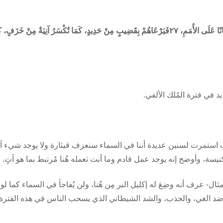
فَسَأُعْطِيهِ سُلْطَانًا عَلَى الأُمَمِ، ‏‏٢٧فَيَرْعَاهُمْ بِقَضِيبٍ مِنْ حَدِيدٍ، كَمَا تُكْسَرُ آنِيَةٌ مِنْ خَزَفٍ،
في فترة المُلك الألفي.
اذيب استمرت لسنين عديدة أننا في السماء سنعزف قيثارة ولا يوجد شيء آ
يسة، وأوضح إنه يوجد عمل قادم وما أنت تعمله هُنا مُرتبط بما هو آتٍ.
 عرف أنه وضِعَ له إكليل البر مِن هُنا، ولن يُفاجأ في السماء كما لو أ
 الغي، والجذب، والشد الشيطاني الذي يسحب الناس في هذه الفترة.