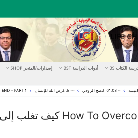
رسة الكتاب BS
أدوات الدراسة BST
إصدارات/المتجر SHOP
-- 01.03 النضج الروحي
--- E. غرض الله للإنسان
 TILL THE END – PART 1
How To Overcome Till The End – Part 1 كيف تغلب إلى