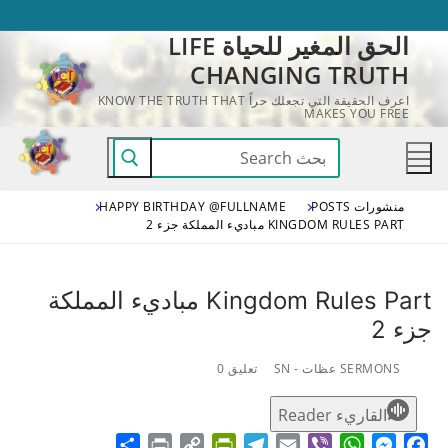
لتجاوز
الحق المغير للحياة LIFE
لى
CHANGING TRUTH
لمحتوى
اعرف الحقيقة التي تجعلك حراً KNOW THE TRUTH THAT
MAKES YOU FREE
البحث
عن:
منشورات POSTS
HAPPY BIRTHDAY @FULLNAME
KINGDOM RULES PART مباديء المملكة جزء 2
Kingdom Rules Part مباديء المملكة
جزء 2
SERMONS عظات - SN
تعليق 0
القاريء Reader
Share
Print
PrintFriendly
Copy
Telegram
Email
WhatsApp
Viber
Messenger
Facebook