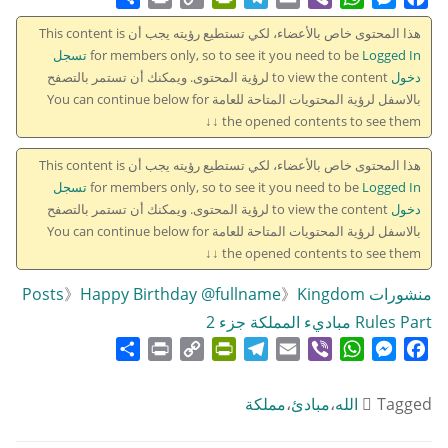
Link
هذا المحتوى خاص بالأعضاء، لكي تستطيع رؤيته يجب أن This content is
for members only, so to see it you need to be
Logged In تسجل
دخول
to view the content لرؤية المحتوى. ويمكنك أن تستمر بالتصفح
بالاسفل لرؤية المحتويات المتاحة للعامة You can continue below for
the opened contents to see them ↓↓
هذا المحتوى خاص بالأعضاء، لكي تستطيع رؤيته يجب أن This content is
for members only, so to see it you need to be
Logged In تسجل
دخول
to view the content لرؤية المحتوى. ويمكنك أن تستمر بالتصفح
بالاسفل لرؤية المحتويات المتاحة للعامة You can continue below for
the opened contents to see them ↓↓
منشورات Posts
Kingdom
》
Happy Birthday @fullname
》
Rules Part مباديء المملكة جزء 2
Share
Print
PrintFriendly
Copy
Telegram
Email
WhatsApp
Viber
Messenger
Facebook
Link
Tagged
الله
،
مبادئ
،
مملكة