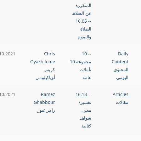
المتكررة
عن الصلاة
,
-- 16.05
الصلاة
والصوم
10.2021
Chris
-- 10
Daily
Content
مجموعة 10
Oyakhilome
المحتوى
تأملات
كريس
اليومي
عامة
أوياكيلومي
10.2021
Ramez
-- 16.13
Articles
مقالات
تفسير/
Ghabbour
معنى
رامز غبور
شواهد
كتابية