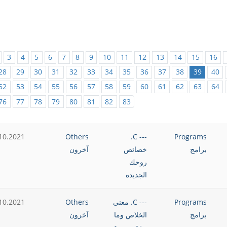
3
4
5
6
7
8
9
10
11
12
13
14
15
16
28
29
30
31
32
33
34
35
36
37
38
39
40
52
53
54
55
56
57
58
59
60
61
62
63
64
76
77
78
79
80
81
82
83
10.2021
Others
--- C.
Programs
برامج
خصائص
آخرون
روحك
الجديدة
Programs
--- C. معنى
Others
10.2021
برامج
الخلاص وما
آخرون