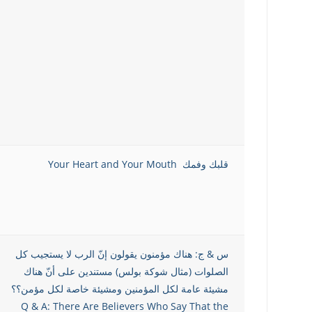
قلبك وفمك Your Heart and Your Mouth
س & ج: هناك مؤمنون يقولون إنّ الرب لا يستجيب كل
الصلوات (مثال شوكة بولس) مستندين على أنّ هناك
مشيئة عامة لكل المؤمنين ومشيئة خاصة لكل مؤمن؟؟
Q & A: There Are Believers Who Say That the