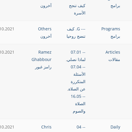
برامج
كيف تنجح
آخرون
الأسرة
Programs
--- G. كيف
Others
10.2021
برامج
تنضج روحيا
آخرون
10.2021
Ramez
-- 07.01
Articles
مقالات
لماذا نصلي
,
Ghabbour
-- 07.04
رامز غبور
الأسئلة
المتكررة
عن الصلاة
,
-- 16.05
الصلاة
والصوم
10.2021
Chris
-- 04
Daily