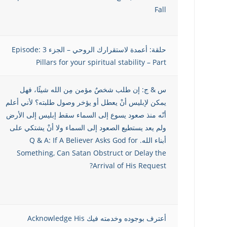
Fall
حلقة: أعمدة لاستقرارك الروحي – الجزء 3 Episode:
Pillars for your spiritual stability – Part
س & ج: إن طلب شخصٌ مؤمن مِن الله شيئًا، فهل
يمكن لإبليس أنْ يعطل أو يؤخر وصول طلبته؟ لأني أعلم
أنّه منذ صعود يسوع إلى السماء سقط إبليس إلى الأرض
ولم يعد يستطيع الصعود إلى السماء ولا أنْ يشتكي على
أبناء الله. Q & A: If A Believer Asks God for
Something, Can Satan Obstruct or Delay the
Arrival of His Request?
أعترف بوجوده وخدمته فيك Acknowledge His