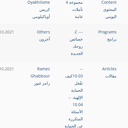
Content
مجموعة 4
Oyakhilome
المحتوى
تأملات
كريس
اليومي
عامة
أوياكيلومي
10.2021
Others
--- C.
Programs
برامج
خصائص
آخرون
روحك
الجديدة
10.2021
Ramez
--
Articles
مقالات
10.03كيف
Ghabbour
تفّعل
رامز غبور
الحماية
الإلهية
,
--
10.04
الأسئلة
المتكررة
عن الحماية