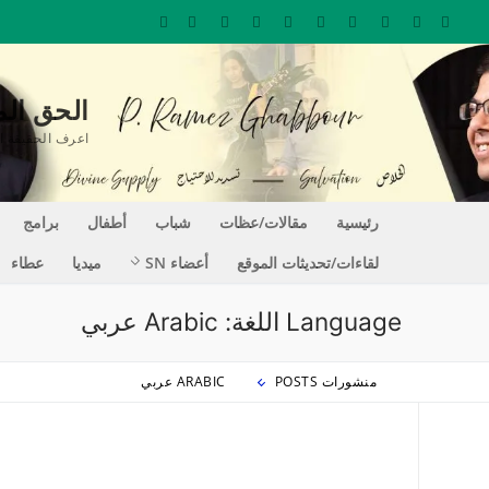
لتجاوز
لى
لمحتوى
الحق المغير للحيا
اعرف الحقيقة التي تجعلك حراً REE
رئيسية
مقالات/عظات
شباب
أطفال
برامج
لقاءات/تحديثات الموقع
أعضاء SN
ميديا
عطاء
Language اللغة:
Arabic عربي
منشورات POSTS
ARABIC عربي