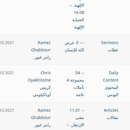
الإلهية
,
--
16.08
الحماية
الإلهية
Sermons
--- E. غرض
Ramez
10.2021
عظات
الله للإنسان
Ghabbour
رامز غبور
10.2021
Chris
-- 04
Daily
Content
مجموعة 4
Oyakhilome
المحتوى
تأملات
كريس
اليومي
عامة
أوياكيلومي
10.2021
Ramez
-- 11.01
Articles
مقالات
معنى
Ghabbour
الإزدهار
,
--
رامز غبور