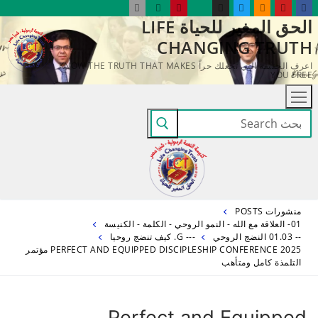
لتجاوز
الحق المغير للحياة LIFE
لى
CHANGING TRUTH
لمحتوى
اعرف الحقيقة التي تجعلك حراً KNOW THE TRUTH THAT MAKES
YOU FREE
البحث
عن:
منشورات POSTS
01- العلاقة مع الله - النمو الروحي - الكلمة - الكنيسة
-- 01.03 النضج الروحي
--- G. كيف تنضج روحيا
PERFECT AND EQUIPPED DISCIPLESHIP CONFERENCE 2025 مؤتمر
التلمذة كامل ومتأهب
Perfect and Equipped