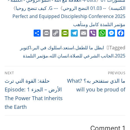
الكنيسة
》
-- 01.03 النضج الروحي
》
--- G. كيف تنضج روحيا
》
Perfect and Equipped Discipleship Conference 2025
مؤتمر التلمذة كامل ومتأهب
Share
Print
PrintFriendly
Copy
Telegram
Email
WhatsApp
Viber
Messenger
Facebook
Link
Tagged
ابطل ما للطفل
،
استعد
،
اسللوك في البر
،
اكتوبر
2025
،
الجانب الشرعي للصلاة
،
انسان الله
،
مؤتمر التلمذة
تصفّح
NEXT
PREVIOUS
المقالات
Next
Previous
ما الذي ستفتخر به؟ ?What
حلقة: القوة التي ترث
post:
post:
will you be proud of
الأرض – الجزء 1 Episode:
The Power That Inherits
the Earth
1 Comment