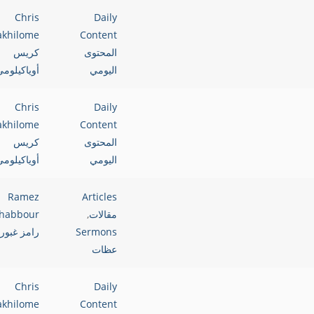
Chris
Daily
akhilome
Content
المحتوى
كريس
اليومي
أوياكيلوم
Chris
Daily
akhilome
Content
المحتوى
كريس
اليومي
أوياكيلوم
Ramez
Articles
مقالات
,
habbour
Sermons
رامز غبور
عظات
Chris
Daily
akhilome
Content