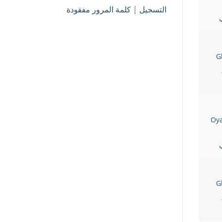
التسجيل
|
كلمة المرور مفقودة
ي
G
Oy
ي
G