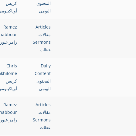
المحتوى
كريس
اليومي
أوياكيلوم
Ramez
Articles
مقالات
,
habbour
Sermons
رامز غبور
عظات
Chris
Daily
akhilome
Content
المحتوى
كريس
اليومي
أوياكيلوم
Ramez
Articles
مقالات
,
habbour
Sermons
رامز غبور
عظات