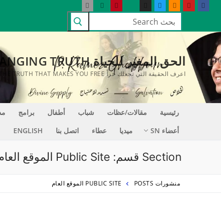
لتجاوز
البحث
لى
عن:
لمحتوى
الحق المغير للحياة LIFE CHANGING TRUTH
اعرف الحقيقة التي تجعلك حراً KNOW THE TRUTH THAT MAKES YOU FREE
رئيسية
مقالات/عظات
شباب
أطفال
برامج
مد
أعضاء SN
ميديا
عطاء
اتصل بنا
ENGLISH
Section قسم:
Public Site الموقع العام
منشورات POSTS
PUBLIC SITE الموقع العام