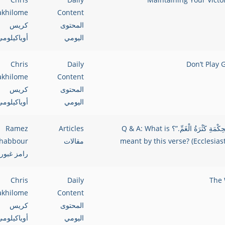
akhilome
Content
المحتوى
كريس
اليومي
أوياكيلوم
Chris
Daily
akhilome
Content
المحتوى
كريس
اليومي
أوياكيلوم
س & ج: ما المقصود بهذه الآية؛ (جامعة١٨:١) “لأَنَّ فِي كَثْرَةِ الْحِكْمَةِ كَثْرَةُ الْغَمِّ.”؟ Q & A: What is
Articles
Ramez
meant by this verse? (Ecclesia
مقالات
habbour
رامز غبور
Chris
Daily
akhilome
Content
المحتوى
كريس
اليومي
أوياكيلوم