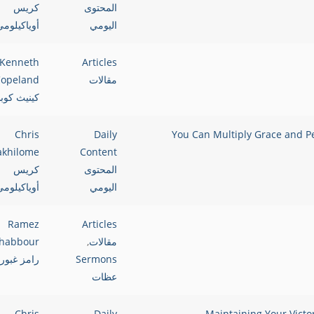
المحتوى
كريس
اليومي
أوياكيلوم
Kenneth
Articles
مقالات
opeland
كينيث كوبل
Chris
Daily
akhilome
Content
المحتوى
كريس
اليومي
أوياكيلوم
Ramez
Articles
مقالات
,
habbour
Sermons
رامز غبور
عظات
Chris
Daily