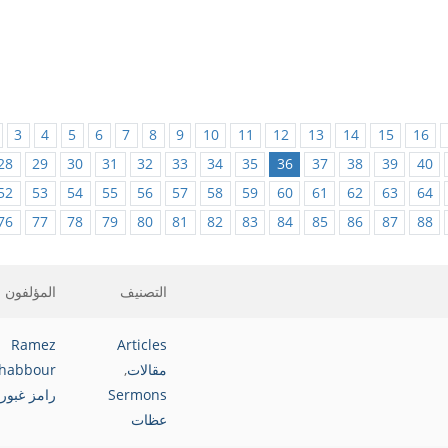
3
4
5
6
7
8
9
10
11
12
13
14
15
16
28
29
30
31
32
33
34
35
36
37
38
39
40
52
53
54
55
56
57
58
59
60
61
62
63
64
76
77
78
79
80
81
82
83
84
85
86
87
88
التصنيف
المؤلفون
Ramez
Articles
مقالات
,
habbour
Sermons
رامز غبور
عظات