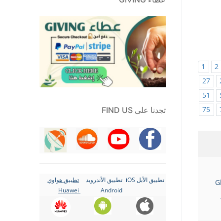
1
2
27
51
75
تجدنا على FIND US
تطبيق الأبل iOS
تطبيق الأندرويد
تطبيق هواوي
G
Huawei
Android