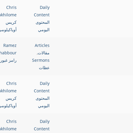
Chris
Daily
akhilome
Content
المحتوى
كريس
اليومي
أوياكيلوم
Ramez
Articles
مقالات
,
habbour
Sermons
رامز غبور
عظات
Chris
Daily
akhilome
Content
المحتوى
كريس
اليومي
أوياكيلوم
Chris
Daily
akhilome
Content