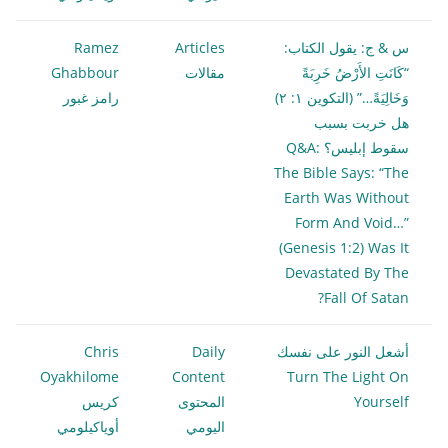
س & ج: يقول الكتاب:
Articles
Ramez
“كَانَتِ الأَرْضُ خَرِبَةً
مقالات
Ghabbour
وَخَالِيَةً…” (التكوين ١: ٢)
رامز غبور
هل خربت بسبب
سقوط إبليس؟ Q&A:
The Bible Says: “The
Earth Was Without
Form And Void…”
(Genesis 1:2) Was It
Devastated By The
Fall Of Satan?
أشعل النور على نفسك
Daily
Chris
Oyakhilome
Content
Turn The Light On
Yourself
المحتوى
كريس
اليومي
أوياكيلومي