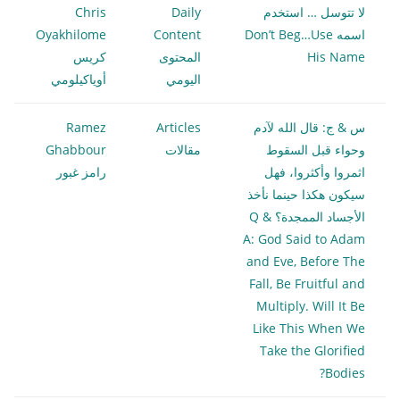
لا تتوسل … استخدم
Daily
Chris
اسمه Don’t Beg…Use
Content
Oyakhilome
His Name
المحتوى
كريس
اليومي
أوياكيلومي
س & ج: قال الله لآدم
Articles
Ramez
وحواء قبل السقوط
مقالات
Ghabbour
اثمروا وأكثروا، فهل
رامز غبور
سيكون هكذا حينما نأخذ
الأجساد الممجدة؟ Q &
A: God Said to Adam
and Eve, Before The
Fall, Be Fruitful and
Multiply. Will It Be
Like This When We
Take the Glorified
Bodies?