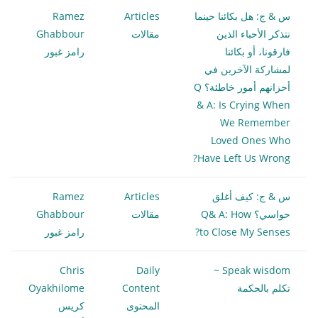
س & ج: هل بكائنا حينما
Articles
Ramez
نتذكر الأحباء الذين
مقالات
Ghabbour
فارقونا، أو بكائنا
رامز غبور
لمشاركة الآخرين في
أحزانهم أمور خاطئة؟ Q
& A: Is Crying When
We Remember
Loved Ones Who
Have Left Us Wrong?
س & ج: كيف أغلق
Articles
Ramez
حواسي؟ Q& A: How
مقالات
Ghabbour
to Close My Senses?
رامز غبور
Chris
Daily
Speak wisdom ~
تكلم بالحكمة
Content
Oyakhilome
المحتوى
كريس