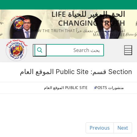
لتجاوز
الحق المغير للحياة LIFE
لى
CHANGING TRUTH
لمحتوى
اعرف الحقيقة التي تجعلك حراً KNOW THE TRUTH THAT
MAKES YOU FREE
البحث
عن:
Section قسم:
Public Site الموقع العام
منشورات POSTS
PUBLIC SITE الموقع العام
Previous
Next