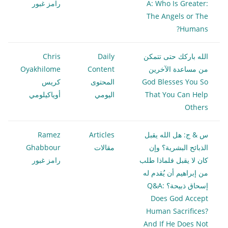
A: Who Is Greater:
رامز غبور
The Angels or The
Humans?
الله باركك حتى تتمكن
Daily
Chris
من مساعدة الآخرين
Content
Oyakhilome
God Blesses You So
المحتوى
كريس
That You Can Help
اليومي
أوياكيلومي
Others
س & ج: هل الله يقبل
Articles
Ramez
الذبائح البشرية؟ وإن
مقالات
Ghabbour
كان لا يقبل فلماذا طلب
رامز غبور
من إبراهيم أن يُقدم له
إسحاق ذبيحة؟ Q&A:
Does God Accept
Human Sacrifices?
And If He Does Not