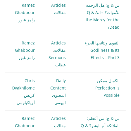
س & ج: هل الرحمة
Articles
Ramez
للأموات؟ Q & A: Is
مقالات
Ghabbour
the Mercy for the
رامز غبور
Dead?
التقوى ونتائجها الجزء
Articles
Ramez
Godliness & Its
مقالات
,
Ghabbour
Effects – Part 3
Sermons
رامز غبور
عظات
الكمال ممكن
Daily
Chris
Oyakhilome
Content
Perfection Is
Possible
المحتوى
كريس
اليومي
أوياكيلومي
س & ج: من أعظم:
Articles
Ramez
الملائكة أم البشر؟ Q &
مقالات
Ghabbour