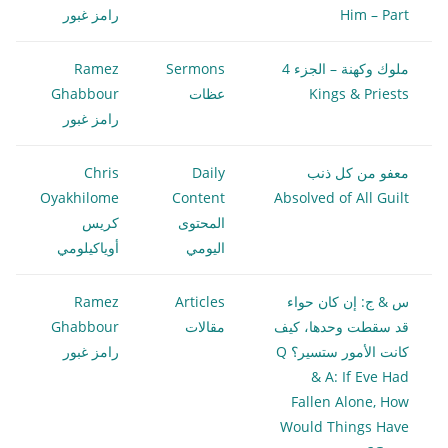
Him – Part
رامز غبور
ملوك وكهنة – الجزء 4
Sermons
Ramez
Kings & Priests
عظات
Ghabbour
رامز غبور
معفو من كل ذنب
Daily
Chris
Oyakhilome
Content
Absolved of All Guilt
المحتوى
كريس
اليومي
أوياكيلومي
س & ج: إن كان حواء
Articles
Ramez
قد سقطت وحدها، كيف
مقالات
Ghabbour
كانت الأمور ستسير؟ Q
رامز غبور
& A: If Eve Had
Fallen Alone, How
Would Things Have