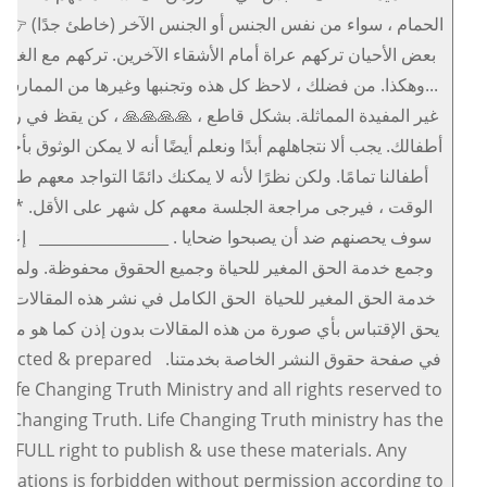
الحمام ، سواء من نفس الجنس أو الجنس الآخر (خاطئ جدًا) 👉 
بعض الأحيان تركهم عراة أمام الأشقاء الآخرين. تركهم مع الغربا
...وهكذا. من فضلك ، لاحظ كل هذه وتجنبها وغيرها من الممارس
غير المفيدة المماثلة. بشكل قاطع ، 🙏🙏🙏🙏 ، كن يقظ في رعا
أطفالك. يجب ألا نتجاهلهم أبدًا ونعلم أيضًا أنه لا يمكن الوثوق بأحد
أطفالنا تمامًا. ولكن نظرًا لأنه لا يمكنك دائمًا التواجد معهم طوا
الوقت ، فيرجى مراجعة الجلسة معهم كل شهر على الأقل. * هذ
سوف يحصنهم ضد أن يصبحوا ضحايا . _________________ إعدا
وجمع خدمة الحق المغير للحياة وجميع الحقوق محفوظة. ولموق
خدمة الحق المغير للحياة الحق الكامل في نشر هذه المقالات. ول
يحق الإقتباس بأي صورة من هذه المقالات بدون إذن كما هو مو
في صفحة حقوق النشر الخاصة بخدمتنا. ted & prepared
 Life Changing Truth Ministry and all rights reserved to
fe Changing Truth. Life Changing Truth ministry has the
FULL right to publish & use these materials. Any
otations is forbidden without permission according to