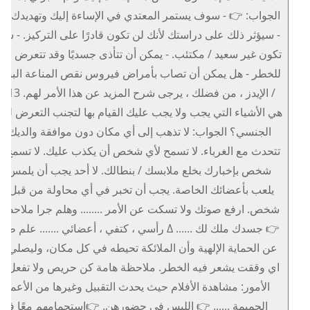
الجواب: 👉 - سوف يستمر المعتدي في الإساءة إليك وتهديدك أكث
- سيؤثر ذلك على دراستك لأنك لن تكون قادرًا على التركيز. - س
تكون غير سعيد / مكتئب. - يمكن أن تتأذى جسديًا وقد تتعرض حيا
للخطر - هل يمكن أن تصاب بأمراض فيروس نقص المناعة البشر
/ الإيدز ، من فضلك ، يرجى شرح ا
هي الأشياء التي يجب ولا يجب عليك القيام بها لتجنب التعرض للإي
الجنسي؟ الجواب: لا تذهب إلى أي مكان دون موافقة والديك. لا
تتحدث مع الغرباء. لا تسمح لأي شخص أن يكذب عليك. لا تسمح ل
شخص بإخبارك بخلع ملابسك / بنطالك. لا أحد يجب أن يلمس أو
يلعب بأعضائك الخاصة. يجب أن تخبر في أي محاولة من قبل أ
شخص. ارفع صوتك ولا تسكت عن الأمر ........ وهلم جرا ملاحظا
👉 جسدك ملك لك ...... ∆ رأسي ، كتفي ، أعضائي ....... علم طف
عن الحماية الإلهية وأن الملائكة تحيطه في كل مكان، وليصلي ف
اي وققت يشعر فيه الخطر. ملاحظة هامة كن حريص ولا تفعل ه
الأمور: مشاهدة الأفلام حيث يحدث التقبيل وغيرها من الأعمال
الحميمة ...... 👉 اللبس في حضورهن. 👉استحمامهم معًا في