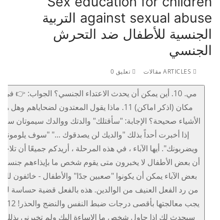
Sex education for children
against sexual abuse التربية
الجنسية للأطفال ضد التحرش
الجنسي
ARTICLES مقالات
تعليق 0
مي. 10. أين يمكن أن يحدث الاعتداء الجنسي؟ الجواب: 👉 في 
مكان (اذكر اماكن) 11. ماذا يقول المعتدون لضحاياهم وهل هذ
الأشياء صحيحة؟ الإجابة: "سأقتلك" والدتك ووالدك سيموتان ستم
إذا أخبرت أحداً بذلك "والديك لن يصدقوك ..." "سوف يلومونك
ويضربونك". أيها الآباء ، في هذه المرحلة ، أريدكم جميعًا أن تلاحظ
أن بعض الأطفال لا يخبرون متى يقوم شخص ما بإيذاءهم جنسيًا ل
بعض الآباء يمكن أن يكونوا "صعبين جدًا" والأطفال - خائفون للغا
من رد الفعل العنيف من الوالدين. هذه بالفعل قضية حساسة للغا
يجب معالجتها بأقصى درجات 
سيحدث لك إذا حاول شخص ما الإساءة إليك ولم تخبرني بذلك ؟