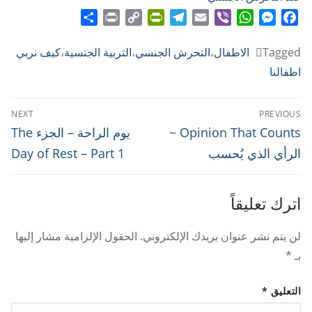
Share
Print
PrintFriendly
Copy
Telegram
Email
WhatsApp
Viber
Messenger
Facebook
Link
Tagged
الاطفال
،
التحرش الجنسي
،
التربية الجنسية
،
كيف نربي
اطفالنا
تصفّح
NEXT
PREVIOUS
المقالات
Next
Previous
Opinion That Counts ~
يوم الراحة – الجزء The
post:
post:
الرأي الذي يُحسب
Day of Rest – Part 1
اترك تعليقاً
لن يتم نشر عنوان بريدك الإلكتروني.
الحقول الإلزامية مشار إليها
بـ
*
التعليق
*