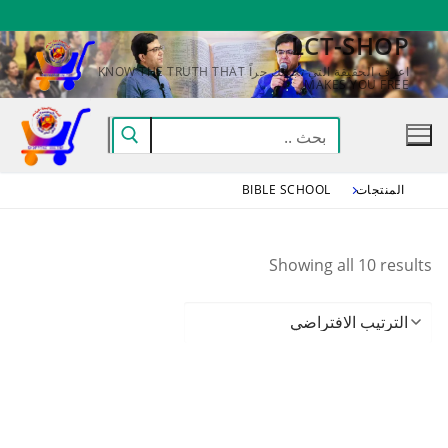
لتجاوز
LCT-SHOP
لى
لمحتوى
اعرف الحقيقة التي تجعلك حراً KNOW THE TRUTH THAT
MAKES YOU FREE
البحث
عن:
المنتجات
BIBLE SCHOOL
Showing all 10 results