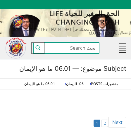
لتجاوز
الحق المغير للحياة LIFE
لى
CHANGING TRUTH
لمحتوى
اعرف الحقيقة التي تجعلك حراً KNOW THE TRUTH THAT
MAKES YOU FREE
البحث
عن:
Subject موضوع:
— 06.01 ما هو الإيمان
منشورات POSTS
06- الإيمان
-- 06.01 ما هو الإيمان
Next
1
2