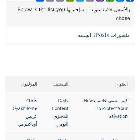
Share
Print
PrintFriendly
Copy
Telegram
Email
WhatsApp
Viber
Messenger
Facebook
بالأسفل قائمة تبويب قد إخترتها Below is the list you
Link
chose
منشورات Posts
》
الجسد
العنوان
التصنيف
المؤلفون
كيف تحمي خلاصك How
Daily
Chris
Oyakhilome
Content
To Protect Your
Salvation
المحتوى
كريس
اليومي
أوياكيلومي