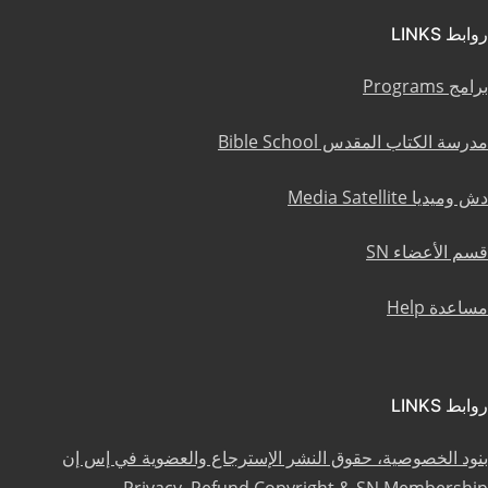
روابط LINKS
برامج Programs
مدرسة الكتاب المقدس Bible School
دش وميديا Media Satellite
قسم الأعضاء SN
مساعدة Help
روابط LINKS
بنود الخصوصية، حقوق النشر الإسترجاع والعضوية في إس إن
Privacy, Refund Copyright & SN Membership