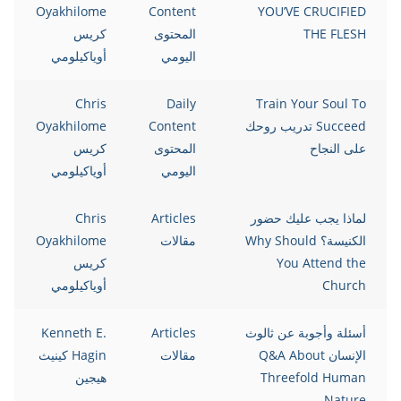
Oyakhilome
Content
YOU’VE CRUCIFIED
THE FLESH
المحتوى
كريس
اليومي
أوياكيلومي
Chris
Daily
Train Your Soul To
Succeed تدريب روحك
Content
Oyakhilome
على النجاح
المحتوى
كريس
اليومي
أوياكيلومي
لماذا يجب عليك حضور
Articles
Chris
الكنيسة؟ Why Should
مقالات
Oyakhilome
You Attend the
كريس
Church
أوياكيلومي
أسئلة وأجوبة عن ثالوث
Articles
Kenneth E.
الإنسان Q&A About
مقالات
Hagin كينيث
Threefold Human
هيجين
Nature