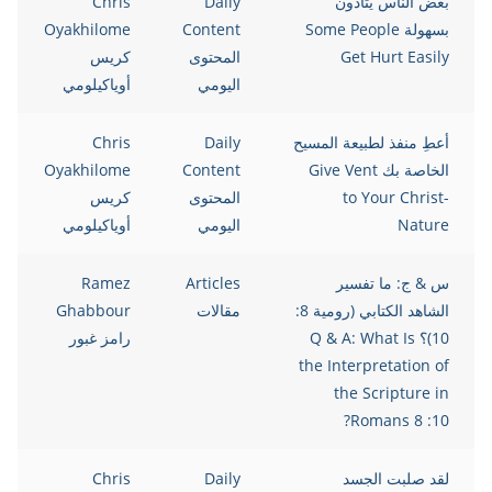
بعض الناس يتأذون
Daily
Chris
بسهولة Some People
Content
Oyakhilome
Get Hurt Easily
المحتوى
كريس
اليومي
أوياكيلومي
أعطِ منفذ لطبيعة المسيح
Daily
Chris
الخاصة بك Give Vent
Content
Oyakhilome
to Your Christ-
المحتوى
كريس
Nature
اليومي
أوياكيلومي
س & ج: ما تفسير
Articles
Ramez
الشاهد الكتابي (رومية 8:
مقالات
Ghabbour
10)؟ Q & A: What Is
رامز غبور
the Interpretation of
the Scripture in
Romans 8 :10?
لقد صلبت الجسد
Daily
Chris