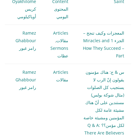
Oyakhilome
Content
Saint
المحتوى
كريس
اليومي
أوياكيلومي
المعجزات وكيف تنجح –
Articles
Ramez
الجزء 1 Miracles and
مقالات
,
Ghabbour
How They Succeed –
Sermons
رامز غبور
Part
عظات
س & ج: هناك مؤمنون
Articles
Ramez
يقولون إنّ الرب لا
مقالات
Ghabbour
يستجيب كل الصلوات
رامز غبور
(مثال شوكة بولس)
مستندين على أنّ هناك
مشيئة عامة لكل
المؤمنين ومشيئة خاصة
لكل مؤمن؟؟ Q & A:
There Are Believers