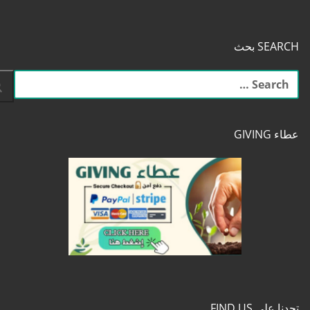
SEARCH بحث
البحث
عن:
عطاء GIVING
تجدنا على FIND US