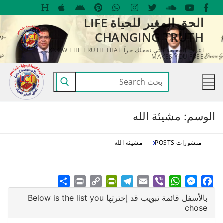
لتجاوز
الحق المغير للحياة LIFE
لى
CHANGING TRUTH
لمحتوى
اعرف الحقيقة التي تجعلك حراً KNOW THE TRUTH THAT
MAKES YOU FREE
البحث
عن:
الوسم:
مشيئة الله
منشورات POSTS
مشيئة الله
Share
Print
PrintFriendly
Copy
Telegram
Email
WhatsApp
Viber
Messenger
Facebook
بالأسفل قائمة تبويب قد إخترتها Below is the list you
Link
chose