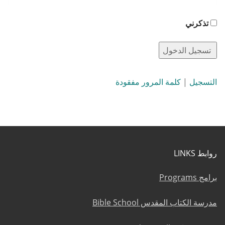
تذكرني
التسجيل
|
كلمة المرور مفقودة
روابط LINKS
برامج Programs
مدرسة الكتاب المقدس Bible School