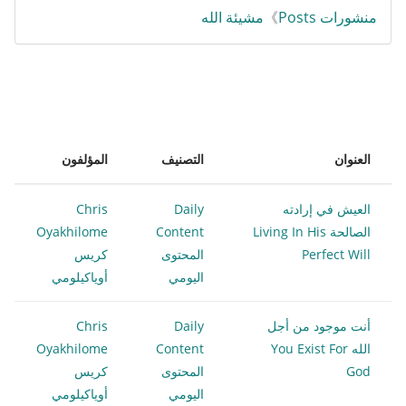
منشورات Posts
》
مشيئة الله
العنوان
التصنيف
المؤلفون
العيش في إرادته
Daily
Chris
الصالحة Living In His
Content
Oyakhilome
Perfect Will
المحتوى
كريس
اليومي
أوياكيلومي
أنت موجود من أجل
Daily
Chris
الله You Exist For
Content
Oyakhilome
God
المحتوى
كريس
اليومي
أوياكيلومي