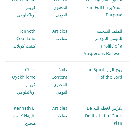
Is in Fulfilling Your
المحتوى
كريس
Purpose
اليومي
أوياكيلومي
الملف الشخصي
Articles
Kenneth
للمؤمن المزدهر
مقالات
Copeland
Profile of a
كينيث كوبلاند
Prosperous Believer
روح الرب The Spirit
Daily
Chris
Oyakhilome
Content
of the Lord
المحتوى
كريس
اليومي
أوياكيلومي
تكرَّس لخطة الله Be
Articles
Kenneth E.
Dedicated to God’s
مقالات
Hagin كينيث
Plan
هيجين