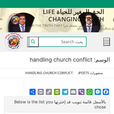
لتجاوز
الحق المغير للحياة LIFE
لى
CHANGING TRUTH
لمحتوى
اعرف الحقيقة التي تجعلك حراً KNOW THE TRUTH THAT
MAKES YOU FREE
البحث
عن:
الوسم:
handling church conflict
منشورات POSTS
HANDLING CHURCH CONFLICT
Share
Print
PrintFriendly
Copy
Telegram
Email
WhatsApp
Viber
Messenger
Facebook
Link
بالأسفل قائمة تبويب قد إخترتها Below is the list you
chose