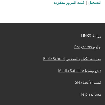
التسجيل
|
كلمة المرور مفقودة
روابط LINKS
برامج Programs
مدرسة الكتاب المقدس Bible School
دش وميديا Media Satellite
قسم الأعضاء SN
مساعدة Help