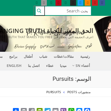
لتجاوز
البحث
لى
عن:
لمحتوى
الحق المغير للحياة LIFE CHANGING TRUTH
اعرف الحقيقة التي تجعلك حراً KNOW THE TRUTH THAT MAKES YOU FREE
رئيسية
مقالات/عظات
شباب
أطفال
برامج
مد
أعضاء SN
ميديا
عطاء
اتصل بنا
ENGLISH
الوسم:
Pursuits
منشورات POSTS
PURSUITS