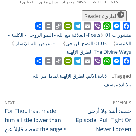
PRIVATE SN CONTENTS محتويات إس إن مغلق
تعليق 0
القاريء Reader
Share
Print
PrintFriendly
Copy
Telegram
Email
WhatsApp
Viber
Messenger
Facebook
منشورات Posts
》
01- العلاقة مع الله - النمو الروحي - الكلمة -
Link
الكنيسة
》
-- 01.03 النضج الروحي
》
--- E. غرض الله للإنسان
》
The Divine Ways الطرق الإلهية
Share
Print
PrintFriendly
Copy
Telegram
Email
WhatsApp
Viber
Messenger
Facebook
Link
Tagged
الابادة
،
الالم
،
الطرق الإلهية
،
لماذا امر الله
بالابادة
،
يوسف
تصفّح
NEXT
PREVIOUS
المقالات
Next
Previous
حلقة: أشد ولا أرخي
For Thou hast made
post:
post:
him a little lower than
Episode: Pull Tight Or
Never Loosen
the angels تنقصه قليلاً عن