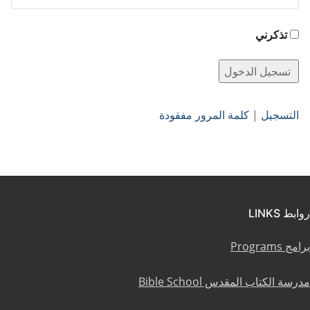
تذكرني
التسجيل
|
كلمة المرور مفقودة
روابط LINKS
برامج Programs
مدرسة الكتاب المقدس Bible School