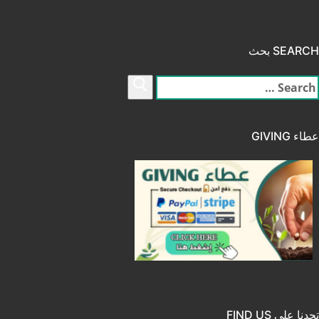
SEARCH بحث
لبحث
ن:
عطاء GIVING
تجدنا على FIND US