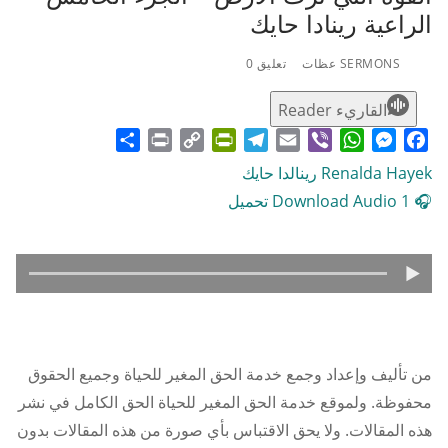
الراعية رينادا حايك
SERMONS عظات
تعليق 0
القاريء Reader
Share
Print
PrintFriendly
Copy
Telegram
Email
WhatsApp
Viber
Messenger
Facebook
Link
Renalda Hayek رينالدا حايك
🎧 Download Audio 1 تحميل
من تأليف وإعداد وجمع خدمة الحق المغير للحياة وجميع الحقوق
محفوظة. ولموقع خدمة الحق المغير للحياة الحق الكامل في نشر
هذه المقالات. ولا يحق الاقتباس بأي صورة من هذه المقالات بدون