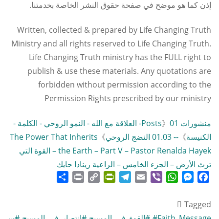
إذن كما هو موضح في صفحة حقوق النشر الخاصة بخدمتنا.
Written, collected & prepared by Life Changing Truth
Ministry and all rights reserved to Life Changing Truth.
Life Changing Truth ministry has the FULL right to
publish & use these materials. Any quotations are
forbidden without permission according to the
Permission Rights prescribed by our ministry
منشورات Posts
》
01- العلاقة مع الله - النمو الروحي - الكلمة -
الكنيسة
》
-- 01.03 النضج الروحي
》
The Power That Inherits
the Earth – Part V – Pastor Renalda Hayek – القوة التي
ترث الأرض – الجزء الخامس – الراعية رينادا حايك
Share
Print
PrintFriendly
Copy
Telegram
Email
WhatsApp
Viber
Messenger
Facebook
Link
Tagged
#Faith_Message
،
#القوة_في_المسيح
،
#انتصار_في_المسيح
،
#سلطا