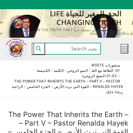
لتجاوز
الحق المغير للحياة LIFE
لى
CHANGING TRUTH
لمحتوى
اعرف الحقيقة التي تجعلك حراً KNOW THE TRUTH THAT
MAKES YOU FREE
البحث
عن:
منشورات POSTS
01- العلاقة مع الله - النمو الروحي - الكلمة - الكنيسة
-- 01.03 النضج الروحي
THE POWER THAT INHERITS THE EARTH – PART V – PASTOR
RENALDA HAYEK – القوة التي ترث الأرض – الجزء الخامس – الراعية
رينادا حايك
The Power That Inherits the Earth –
Part V – Pastor Renalda Hayek –
القوة التي ترث الأرض – الجزء الخامس –