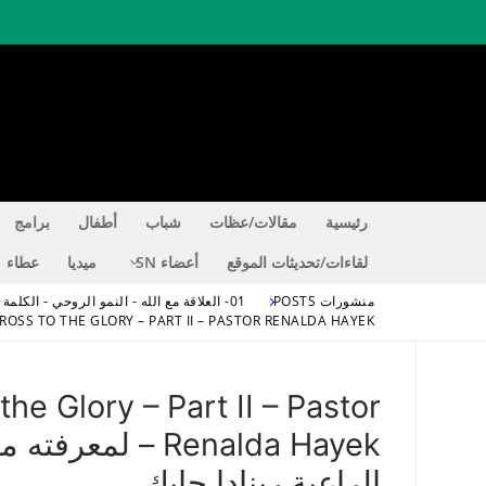
لتجاوز
لى
لمحتوى
الحق المغير للحي
اعرف الحقيقة التي تجعلك حراً EE
رئيسية
مقالات/عظات
شباب
أطفال
برامج
لقاءات/تحديثات الموقع
أعضاء SN
ميديا
عطاء
منشورات POSTS
01- العلاقة مع الله - النمو الروحي - الكلمة - الكنيسة
TO KNOW HIM FROM THE CROSS TO THE GLORY – PART II – PASTOR RENALDA HAYEK – لمعرفته من الصليب إ
he Glory – Part II – Pastor
Renalda Hayek – 
الراعية رينادا حايك