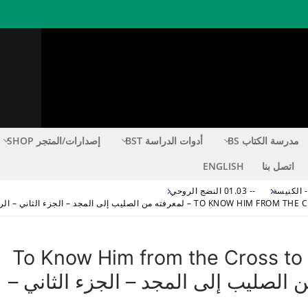
اة LIFE CHANGING TRUTH
KNOW THE TRUTH THAT MAKES YOU FR
مدرسة الكتاب BS
أدوات الدراسة BST
إصدارات/المتجر SHOP
اتصل بنا
ENGLISH
-- 01.03 النضج الروحي
لى المجد – الجزء الثاني – الراعية رينادا حايك
To Know Him from the Cross to t
لمعرفته من الصليب إلى المجد – الجزء الثاني –