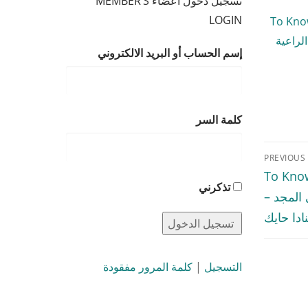
تسجيل دخول أعضاء MEMBER’S
LOGIN
To Kno
ثاني – الراعية
إسم الحساب أو البريد الالكتروني
كلمة السر
PREVIOUS
To Know
تذكرني
إلى المجد –
نادا حايك
التسجيل
|
كلمة المرور مفقودة