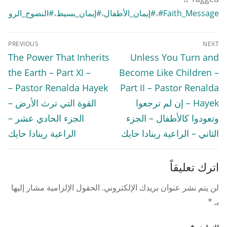
#Faith_Message
،
#إيمان_الأطفال
،
#إيمان_بسيط
،
#النضوج_الروحي
تصفّح
PREVIOUS
NEXT
المقالات
Previous
Next
The Power That Inherits
Unless You Turn and
post:
post:
the Earth – Part XI –
Become Like Children –
Pastor Renalda Hayek –
Part II – Pastor Renalda
Hayek – إن لم ترجعوا
القوة التي ترث الأرض –
وتعودوا كالأطفال – الجزء
الجزء الحادي عشر –
الثاني – الراعية رينادا حايك
الراعية رينادا حايك
اترك تعليقاً
لن يتم نشر عنوان بريدك الإلكتروني.
الحقول الإلزامية مشار إليها
بـ
*