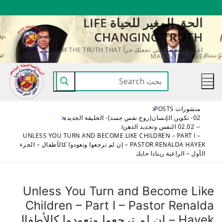
لتجاوز
الحق المغير للحياة LIFE
لى
CHANGING TRUTH
لمحتوى
اعرف الحقيقة التي تجعلك حراً KNOW THE TRUTH THAT
MAKES YOU FREE
البحث
عن:
منشورات POSTS
02- تكوين الإنسان(روح نفس جسد)- الخليقة الجديدة
-- 02.02 النفس وتجديد الذهن
UNLESS YOU TURN AND BECOME LIKE CHILDREN – PART I –
PASTOR RENALDA HAYEK – إن لم ترجعوا وتعودوا كالأطفال – الجزء
الأول – الراعية رينادا حايك
Unless You Turn and Become Like
Children – Part I – Pastor Renalda
Hayek – إن لم ترجعوا وتعودوا كالأطفال