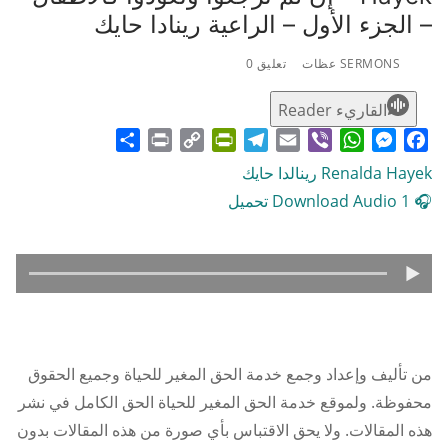
– الجزء الأول – الراعية رينادا حايك
SERMONS عظات
تعليق 0
القاريء Reader
Share
Print
PrintFriendly
Copy
Telegram
Email
WhatsApp
Viber
Messenger
Facebook
Link
Renalda Hayek رينالدا حايك
🎧 Download Audio 1 تحميل
من تأليف وإعداد وجمع خدمة الحق المغير للحياة وجميع الحقوق
محفوظة. ولموقع خدمة الحق المغير للحياة الحق الكامل في نشر
هذه المقالات. ولا يحق الاقتباس بأي صورة من هذه المقالات بدون