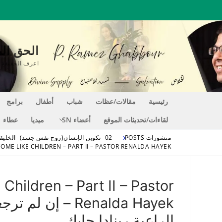
لتجاوز
لى
لمحتوى
الحق المغير للحي
اعرف الحقيقة التي تجعلك حراً EE
رئيسية
مقالات/عظات
شباب
أطفال
برامج
لقاءات/تحديثات الموقع
أعضاء SN
ميديا
عطاء
منشورات POSTS
02- تكوين الإنسان(روح نفس جسد)- الخليقة الجديدة
UNLESS YOU TURN AND BECOME LIKE CHILDREN – PART II – PASTOR RENALDA HAYEK – إن لم ترجعوا وتعودو
hildren – Part II – Pastor
Renalda Hayek – 
الراعية رينادا حايك