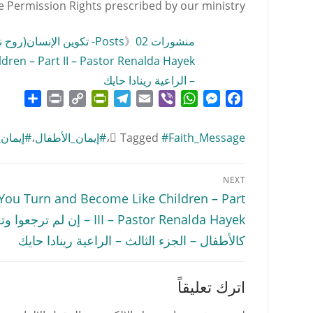
e Permission Rights prescribed by our ministry
منشورات Posts
02- تكوين الإنسان(روح نفس جسد)- الخليقة الجديدة
》
– الراعية رينادا حايك
hare
Print
PrintFriendly
Copy
Telegram
Email
WhatsApp
Viber
Messenger
Facebook
Link
#Faith_Message
Tagged
،
#إيمان_الأطفال
،
#إيمان
تصفّح
NEXT
المقالات
Next
You Turn and Become Like Children – Part
post:
III – Pastor Renalda Hayek – إن لم ترجع
كالأطفال – الجزء الثالث – الراعية رينادا حايك
اترك تعليقاً