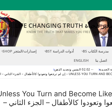
اة LIFE CHANGING TRUTH
KNOW THE TRUTH THAT MAKES YOU FR
مدرسة الكتاب BS
أدوات الدراسة BST
إصدارات/المتجر SHOP
اتصل بنا
ENGLISH
-- 02.02 النفس وتجديد الذهن
ا كالأطفال – الجزء الثاني – الراعية رينادا حايك
Unless You Turn and Become Like C
إن لم ترجعوا وتعودوا كالأطفال – الجزء الثاني –