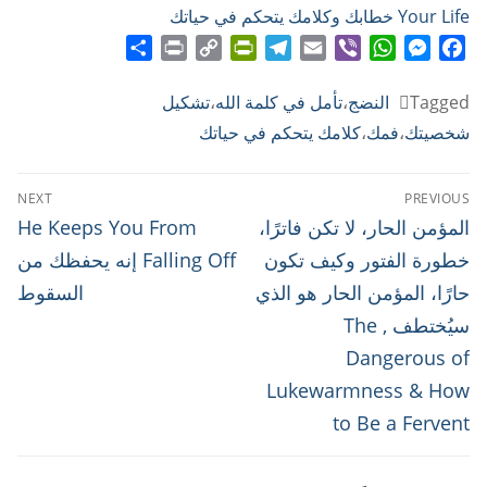
Your Life خطابك وكلامك يتحكم في حياتك
Share
Print
PrintFriendly
Copy
Telegram
Email
WhatsApp
Viber
Messenger
Facebook
Link
Tagged
النضج
،
تأمل في كلمة الله
،
تشكيل
شخصيتك
،
فمك
،
كلامك يتحكم في حياتك
تصفّح
NEXT
PREVIOUS
المقالات
Next
Previous
المؤمن الحار، لا تكن فاترًا،
He Keeps You From
post:
post:
خطورة الفتور وكيف تكون
Falling Off إنه يحفظك من
حارًا، المؤمن الحار هو الذي
السقوط
سيُختطف , The
Dangerous of
Lukewarmness & How
to Be a Fervent