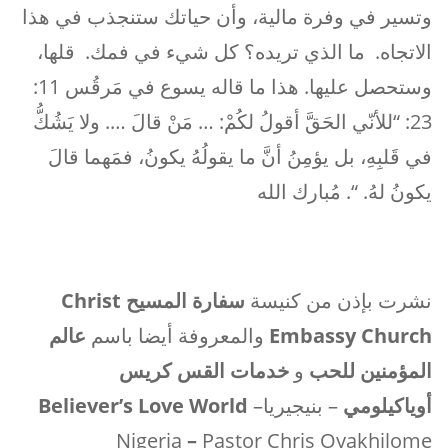
وتسير في وفرة مالية، وأن حياتك ستنجذب في هذا
الاتجاه. ما الذي تريده؟ كل شيء في فمك. قلها،
وستحصل عليها. هذا ما قاله يسوع في مَرقُس 11:
23: “للأنّي الحَقَّ أقولُ لكُمْ: … مَنْ قالَ …. ولا يَشُكُّ
في قَلبِهِ، بل يؤمِنُ أنَّ ما يقولُهُ يكونُ، فمَهما قالَ
يكونُ لهُ. “. مُبارك الله
نشرت بإذن من كنيسة
سفارة المسيح
Christ
Embassy Church
والمعروفة أيضا باسم
عالم
المؤمنين للحب
و
خدمات القس كريس
أوياكيلومي
– بنيجيريا
–
Believer’s Love World
Nigeria
–
Pastor Chris Oyakhilome