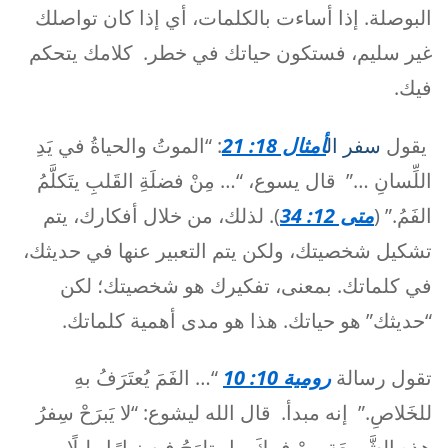
البوصلة. إذا أساءت بالكلمات، أي إذا كان تواصلك
غير سليم، فستكون حياتك في خطر. كلامك يتحكم
فيك.
يقول
سفر ال
أمثال 18: 21
: “الموتُ والحياةُ في يَدِ
اللِّسانِ …” قال يسوع، “… مِنْ فضلَةِ القَلبِ يتَكلَّمُ
الفَمُ.” (
متى 12: 34
). لذلك، من خلال أفكارك، يتم
تشكيل شخصيتك، ولكن يتم التعبير عنها في حديثك،
في كلماتك. بمعنى، تفكيرك هو شخصيتك؛ لكن
“حديثك” هو حياتك. هذا هو مدى أهمية كلماتك.
تقول رسالة
رومية 10: 10
“… الفَمَ يُعتَرَفُ بهِ
للخَلاصِ.” إنه مبدأ. قال الله ليشوع: “لا يَبرَحْ سِفرُ
هذِهِ الشَّريعَةِ مِنْ فمِكَ، بل تلهَجُ فيهِ نهارًا وليلًا…