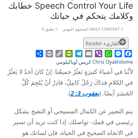
Speech Control Your Life خطابك
وكلامك يتحكم في حياتك
DAILY CONTENT المحتوى اليومي
تعليق 0
القاريء Reader
Share
Print
PrintFriendly
Copy
Telegram
Email
WhatsApp
Viber
Messenger
Facebook
Chris Oyakhilome كريس أوياكيلومي
Link
لأنَّنا في أشياءَ كثيرَةٍ نَعثُرُ جميعُنا. إنْ كانَ أحَدٌ لا يَعثُرُ
في الكلامِ فذاكَ رَجُلٌ كامِلٌ، قادِرٌ أنْ يُلجِمَ كُلَّ
الجَسَدِ أيضًا. (
يعقوب 3: 2
).
يتم التعبير عن الكمال المسيحي أو النضج بشكل
رئيسي في فمك- تواصلك. إذا كنت تريد أن تسير
في الاتجاه الصحيح في الحياة، فإن لسانك هو