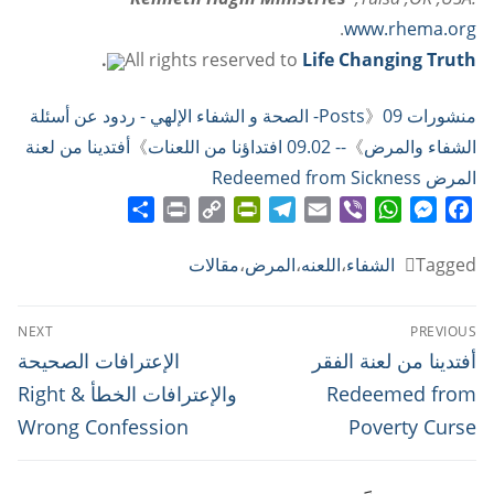
.
www.rhema.org
.
All rights reserved to
Life Changing Truth
منشورات Posts
》
09- الصحة و الشفاء الإلهي - ردود عن أسئلة
الشفاء والمرض
》
-- 09.02 افتداؤنا من اللعنات
》
أفتدينا من لعنة
المرض Redeemed from Sickness
Share
Print
PrintFriendly
Copy
Telegram
Email
WhatsApp
Viber
Messenger
Facebook
Link
Tagged
الشفاء
،
اللعنه
،
المرض
،
مقالات
تصفّح
NEXT
PREVIOUS
المقالات
Next
Previous
أفتدينا من لعنة الفقر
الإعترافات الصحيحة
post:
post:
Redeemed from
والإعترافات الخطأ Right &
Wrong Confession
Poverty Curse