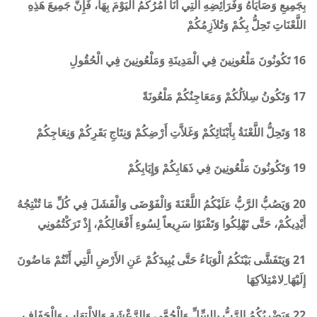
بِجَمِيعِ وَصَايَاهُ وَفَرَائِضِهِ الَّتِي أَنَا آمُرُكُمُ الْيَوْمَ بِهَا، فَإِنَّ جَمِيعَ هَذِهِ
اللَّعْنَاتِ تَحِلُّ بِكُمْ وَتُلاَزِمُكُمْ
16 تَكُونُونَ مَلْعُونِينَ فِي الْمَدِينَةِ وَمَلْعُونِينَ فِي الْحُقُولِ
17 وَتَكُونُ سِلاَلُكُمْ وَمَعَاجِنُكُمْ مَلْعُونَةً
18 وَتَحِلُّ اللَّعْنَةُ بِأَبْنَائِكُمْ وَغَلاَّتِ أَرْضِكُمْ وَنِتَاجِ بَقَرِكُمْ وَنِعَاجِكُمْ
19 وَتَكُونُونَ مَلْعُونِينَ فِي ذَهَابِكُمْ وَإِيَابِكُمْ
20 وَيَصُبُّ الرَّبُّ عَلَيْكُمُ اللَّعْنَةَ وَالْفَوْضَى وَالْفَشَلَ فِي كُلِّ مَا تُنْتِجُهُ
أَيْدِيكُمْ، حَتَّى تَهْلِكُوا وَتَفْنَوْا سَرِيعاً لِسُوءِ أَفْعَالِكُمْ، إِذْ تَرَكْتُمُونِي
21 وَيَتَفَشَّى بَيْنَكُمُ الْوَبَاءُ حَتَّى يُبِيدَكُمْ عَنِ الأَرْضِ الَّتِي أَنْتُمْ مَاضُونَ
إِلَيْهَا ِلامْتِلاَكِهَا
22 وَيَضْرِبُكُمُ الرَّبُّ بِالسِّلِّ وَالْحُمَّى وَالرَّعْشَةِ وَالالْتِهَابِ وَالْجَفَافِ