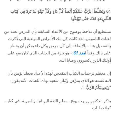
61 وَيُسَلِّطُ الرَّبُّ عَلَيْكُمْ أَيْضاً كُلَّ دَاءٍ وَكُلَّ بَلِيَّةٍ لَمْ تَرِدْ فِي كِتَابِ
الشَّرِيعَةِ هَذَا، حَتَّى تَهْلِكُوا
نستطيع أن نلاحظ بوضوح من الأعداد السابقة بأن المرض لعنة من
لعنات الناموس. لقد كانت كل تلك الأمراض المرعبة التي ذُكرت
بالتفصيل هنا – بالإضافة إلى كل مرض وكل داء يمكن أن يخطر
على بالك وفقاً ل
عدد 61
– هو جزء من العقاب الذي كان يقع على
أولئك الذين يكسرون وصايا الله.
إن معظم ترجمات الكتاب المقدس لهذه الأعداد تجعلنا نؤمن بأن
الله نفسه هو الذي يمرٌض ويٌبلي شعبه بهذه اللعنات. لأنه يقول,
“
َويُصِيبُكُمُ الرَّبُّ
..”.
يذكر الدكتور روبرت يونج –معلم اللغة اليونانية والعبرية- في كتابه
“ملاحظـات