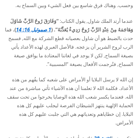
وحسب. وهناك فرق شاسع بين فعل الشيء وبين السماح به.
عندما أرتد الملك شاول, يقول الكتاب:
“وَفَارَقَ رُوحُ الرَّبِّ شَاوُلَ
وَهَاجَمَهُ مِنْ عِنْدِ الرَّبِّ رُوحٌ رَدِيءٌ يُعَذِّبُهُ”. (
1
صموئيل 16: 14
).
فما
حدث بالضبط هو أن شاول بعصيانه قطع الشركة مع الله, فسمح
الرب لروح الشرير أن يزعجه. فالأصل العبري لهذه الأعداد يأتي
بصيغة السماح, لكن لا يوجد في لغاتنا المعتادة ما يوافق صيغة
السماح, فتُرجمت الأفعال بصيغة “المسببية”.
إن الله لا يرسل البلايا أو الأمراض على شعبه كما يفُهم من هذه
الأعداد. فكلمة الله لا تعلمنا أن هذه الأشياء تأتي مباشرة من عند
الله. فعندما يكسر شعب الله هذه الوصايا يخرجوا من تحت سقف
الحماية الإلهية ينتهز الشيطان الفرصة ليجلب عليهم كل هذه
البلايا. إن خطاياهم وتعدياتهم هي التي جلبت عليهم كل هذه
الأمراض.