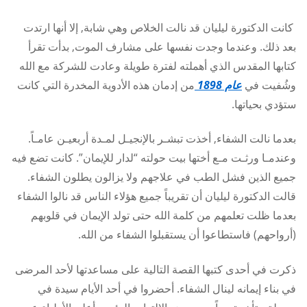
كانت الدكتورة ليليان قد نالت الخلاص وهي شابة, إلا أنها ارتدت
بعد ذلك. وعندما وجدت نفسها على مشارف الموت, بدأت تقرأ
كتابها المقدس الذي أهملته لفترة طويلة وعادت للشركة مع الله
وشُفيت في
عام 1898
من إدمان هذه الأدوية المخدرة التي كانت
ستؤدي بحياتها.
بعدما نالت الشفاء, أخذت تبشـر بالإنجيـل لمـدة أربعيـن عامـاً.
وعندمـا ورثـت مـع أختها بيت حولته “لدار للإيمان”. كانت تضع فيه
جميع الذين فشل الطب في علاجهم ولا يزالون يطلون الشفاء.
قالت الدكتورة ليليان أن تقريباً جميع هؤلاء الناس قد نالوا الشفاء
بعدما ظلت تعلمهم من كلمة الله حتى تولد الإيمان في قلوبهم
(أرواحهم) فاستطاعوا أن يستقبلوا الشفاء من الله.
ذكرت في أحدى كتبها القصة التالية على مساعدتها لأحد المرضى
في بناء إيمانه لينال الشفاء. أحضروا في أحد الأيام سيدة في