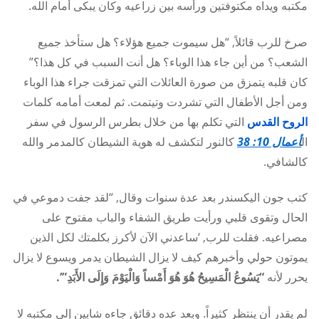
مكتبه ويداه مكتوفتين ورأسه بين زراعيه وكان يبكى أمام الله.
صرخ للرب قائلاً, “هل سيموت جميع هؤلاء؟ هل ستأخذ جميع
الشعب؟ من أين جاء هذا الوباء؟ هل أنت السبب في كل هذا؟”
كان قلبه يتمزق من صورة العائلات التي تمزقت جراء هذا الوباء
ومن أجل الأطفال التي تشردت وتيتمت. ثم لمعت أمامه كلمات
الروح القدس
التي تكلم بها من خلال بطرس الرسول في سفر
ال
أعمال 10: 38
كالنور لتكشف له هوية الشيطان كالمدمر والله
كالشافي.
كتب جون اليكسندر بعد عدة سنوات وقال, “لقد جفت دموعي في
الحال وتقوى قلبي ورأيت طريق الشفاء والباب مفتوح على
مصراعيه. فقلت للرب, ‘ساعدني الآن لأكرز بكلمتك لكل الذين
يموتون حولي وأخبرهم كيف لا يزال الشيطان يدمر ويسوع لا يزال
يحرر لأنه
“يَسُوعُ الْمَسِيحُ هُوَ هُوَ أَمْساً وَالْيَوْمَ وَإِلَى الأَبَدِ”’.
لم يقدر أن ينتظر كثيراً. وبعد عده دقائق جاءه شابين إلى مكتبه لا