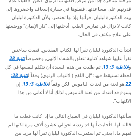
مرحلة متأخرة جداً من مرض الالتهاب الرئوي. أعلن الأطباء عدم
قدرتهم على مساعدتها. فنقلوها في سيارة إسعاف واحضروها إلى
بيت الدكتورة ليليان. فرأتها وإذ بها تحتضر. ولأن الدكتورة ليليان
كانت لا تزال في تمارس الطب, أدخلتها إلى “دار الإيمان” ووضعتها
على علاج مكثف في الحال.
ابتدأت الدكتورة ليليان تقرأ لها الكتاب المقدس. قضت ساعتين
تقرأ عليها شواهد كتابية تتعلق بالشفاء الإلهي, وخصوصاً
تثنية 28
و
غلاطية 3: 13
. ثم طلبت من هذه السيدة أن تتكلم لنفسها في كل
لحظة تستيقظ فيها: “إن اللفح (الالتهاب الرئوي) وفقاً ل
تثنية 28:
22
هو لعنة من لعنات الناموس. لكن وفقاً ل
غلاطية 3: 13
, إن
يسوع قد افتدانا من لعنة الناموس. لذلك أنا لا أعانى من هذا
الالتهاب”.
سألتها الدكتورة ليليان في الصباح التالي ما إذا كانت فعلت ما
قالته لها. فأجابت أنها قد رددته لحوالي عشرة ألاف مرة لكنها لم
تفهم ماذا يعني. ثم استمرت الدكتورة ليليان تقرأ لها مزيد من