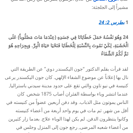
مشيراً إلى الجلجثة:
1
بطرس 2: 24
24 وَهُوَ نَفْسُهُ حَمَلَ خَطَايَانَا فِي جَسَدِهِ (عِنْدَمَا مَاتَ مَصْلُوباً) عَلَى
الْخَشَبَةِ، لِكَيْ نَمُوتَ بِالنِّسْبَةِ لِلْخَطَايَا فَنَحْيَا حَيَاةَ الْبِرِّ. وَبِجِرَاحِهِ هُوَ
تَمَّ لَكُمُ الشِّفَاءُ
لقد قرأت بقلم الدكتور “جون اليكسندر دوي” عن الطريقة التي
نال بها إعلاناً عن موضوع الشفاء الإلهي. كان جون اليكسندر يرعى
كنيسة في نيو تاون والتي تقع على حدود مدينة سيدني باستراليا,
عندما انتشر وباء بواسطة الفئران أصاب 1875 شخص. كان
الناس يموتون مثل الذباب. وقد دفن أربعين عضواً من كنيسته في
أقل من شهر. ثم مات في يوم واحد أربعة من أعضاء كنيسته
وكانوا ينتظرون الدفن. لم يكن لهذا الوباء علاج. بعدما زار كثيرين
من أعضاء شعبه المرضى, رجع جون إلى المنزل وجلس في