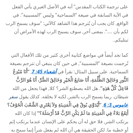
على ترجمة الكتاب المقدس” أنه في الأصل العبري يأتي الفعل
في الآية السابقة في صيغة “السماحية” وليس “المسببية”. في
الواقع, كان يجب أن يُترجم هذا الشاهد كالآتي: “سوف يسمح الرب
لكم بأن ….”. بمعنى آخر, سوف يسمح الرب لهذه الأمراض أن
تبتليكم..
كما نجد أيضاً في مواضع كتابية أخرى كثير من تلك الأفعال التي
تُرجمت بصيغة “المسببية”, في حين كان ينبغي أن تترجم بصيغة
السماحية. على سبيل المثال: نقرأ في
أشعياء 45: 7
,
“أَنَا مُبْدِعُ
النُّورِ وَخَالِقُ الظُّلْمَةِ، أَنَا صَانِعُ الْخَيْرِ وَخَالِقُ الضُّرِّ، أَنَا هُوَ الرَّبُّ
فَاعِلُ كُلِّ هَذِهِ”
. هل الله يصطنع الشر؟ كلا, فهذا يجعل من الله
شيطان. ربما يسمح الرب بالشر, لكنه لا يخلقه. كذلك يقول
سفر
عاموس 3: 6
,
“أَيُدَوِّي بُوقٌ فِي الْمَدِينَةِ وَلاَ يَعْتَرِي الشَّعْبَ الْخَوْفُ؟
أَيَقَعُ بَلاءٌ فِي الْمَدِينَةِ مَا لَمْ يَكُنِ الرَّبُّ قَدْ أَرْسَلَهُ؟”
إذا كان الله
يرتكب الشر, فلا حق له أن يحكم على الإنسان عندما يرتكب إثم
أو خطية ما. لكن الحقيقة هي أن الله لم يفعل شراً إنما سمح به