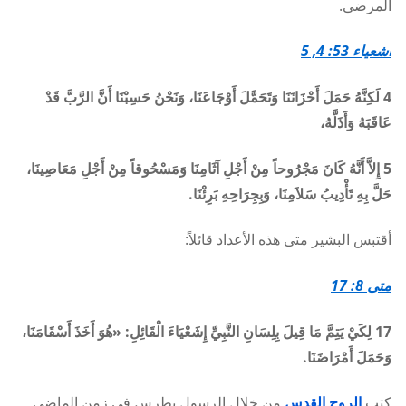
المرضى.
أشعياء 53: 4, 5
4 لَكِنَّهُ حَمَلَ أَحْزَانَنَا وَتَحَمَّلَ أَوْجَاعَنَا، وَنَحْنُ حَسِبْنَا أَنَّ الرَّبَّ قَدْ
عَاقَبَهُ وَأَذَلَّهُ،
5 إِلاَّ أَنَّهُ كَانَ مَجْرُوحاً مِنْ أَجْلِ آثَامِنَا وَمَسْحُوقاً مِنْ أَجْلِ مَعَاصِينَا،
حَلَّ بِهِ تَأْدِيبُ سَلاَمِنَا، وَبِجِرَاحِهِ بَرِئْنَا.
أقتبس البشير متى هذه الأعداد قائلاً:
متى 8: 17
17 لِكَيْ يَتِمَّ مَا قِيلَ بِلِسَانِ النَّبِيِّ إِشَعْيَاءَ الْقَائِلِ: «هُوَ أَخَذَ أَسْقَامَنَا،
وَحَمَلَ أَمْرَاضَنَا.
كتب
الروح القدس
من خلال الرسول بطرس في زمن الماضي