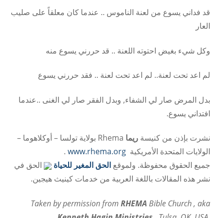
قد فداني يسوع من لعنة الناموس .. عندما كان معلقاً على صليب
العار
وكل شيء بغيض احتوته اللعنة .. قد حررني يسوع منه
لم اعد تحت لعنة.. لم اعد تحت لعنة .. فقد حررني يسوع
بدل المرض صار لي الشفاء, وبدل الفقر صار لي الغنى ..عندما
افتداني يسوع.
نشرت بإذن من كنيسة
ريما
Rhema بولاية تولسا – أوكلاهوما –
الولايات المتحدة الأمريكية
www.rhema.org
.
جميع الحقوق محفوظة. ولموقع
الحق المغير للحياة
الحق في
نشر هذه المقالات باللغة العربية من خدمات كينيث هيجين.
Taken by permission from
RHEMA
Bible Church , aka
Kenneth Hagin Ministries
,Tulsa ,OK ,USA.