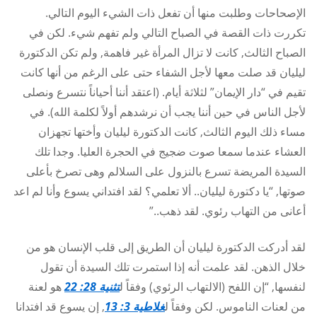
الإصحاحات وطلبت منها أن تفعل ذات الشيء اليوم التالي.
تكررت ذات القصة في الصباح التالي ولم تفهم شيء. لكن في
الصباح الثالث, كانت لا تزال المرأة غير فاهمة, ولم تكن الدكتورة
ليليان قد صلت معها لأجل الشفاء حتى على الرغم من أنها كانت
تقيم في “دار الإيمان” لثلاثة أيام. (اعتقد أننا أحياناً نتسرع ونصلى
لأجل الناس في حين أننا يجب أن نرشدهم أولاً لكلمة الله). في
مساء ذلك اليوم الثالث, كانت الدكتورة ليليان وأختها تجهزان
العشاء عندما سمعا صوت ضجيج في الحجرة العليا. وجدا تلك
السيدة المريضة تسرع بالنزول على السلالم وهى تصرخ بأعلى
صوتها, “يا دكتورة ليليان.. ألا تعلمي؟ لقد افتداني يسوع وأنا لم اعد
أعانى من التهاب رئوي. لقد ذهب..”
لقد أدركت الدكتورة ليليان أن الطريق إلى قلب الإنسان هو من
خلال الذهن. لقد علمت أنه إذا استمرت تلك السيدة أن تقول
لنفسها, “إن اللفح (الالتهاب الرئوي) وفقاً ل
تثنية 28: 22
هو لعنة
من لعنات الناموس. لكن وفقاً ل
غلاطية 3: 13
, إن يسوع قد افتدانا