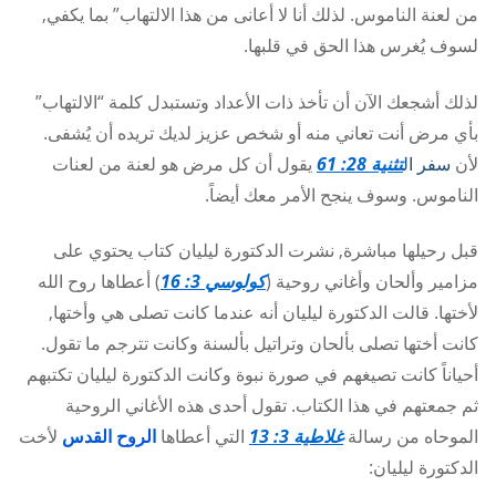
من لعنة الناموس. لذلك أنا لا أعانى من هذا الالتهاب” بما يكفي,
لسوف يُغرس هذا الحق في قلبها.
لذلك أشجعك الآن أن تأخذ ذات الأعداد وتستبدل كلمة “الالتهاب”
بأي مرض أنت تعاني منه أو شخص عزيز لديك تريده أن يُشفى.
لأن
سفر ال
تثنية 28: 61
يقول أن كل مرض هو لعنة من لعنات
الناموس. وسوف ينجح الأمر معك أيضاً.
قبل رحيلها مباشرة, نشرت الدكتورة ليليان كتاب يحتوي على
مزامير وألحان وأغاني روحية (
كولوسي 3: 16
) أعطاها روح الله
لأختها. قالت الدكتورة ليليان أنه عندما كانت تصلى هي وأختها,
كانت أختها تصلى بألحان وتراتيل بألسنة وكانت تترجم ما تقول.
أحياناً كانت تصيغهم في صورة نبوة وكانت الدكتورة ليليان تكتبهم
ثم جمعتهم في هذا الكتاب. تقول أحدى هذه الأغاني الروحية
الموحاه من رسالة
غلاطية 3: 13
التي أعطاها
الروح القدس
لأخت
الدكتورة ليليان: