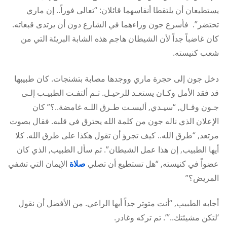
يستطيعان أن يلتقطا أنفاسهما قائلان: “تعالى فوراً.. إن ماري
تحتضر”. فأسرع جون وراءهما في الشارع دون أن يرتدى قبعاته.
كان غاضباً جداً لأن الشيطان هاجم هذه الشابة البريئة التي من
شعب كنيسته.
دخل جون إلى حجرة ماري ووجدها مصابة بتشنجات. كان طبيبها
قد فقد الأمل وكـان يستعـد للرحيـل. ثـم ألتفـت الطبيـب إلـى
جـون وقـال, “سيـدي, أليسـت طـرق اللـه غامضة..؟” كان
الإعلان الذي ناله جون من كلمة الله يحترق في قلبه. فقال بصوت
مرتعد, “طرق الله.. كيف تجرؤ أن تقول هكذا على طرق الله. كلا
أيها الطبيب, إن هذا عمل الشيطان”. ثم سأل الطبيب, الذي كان
عضواً في كنيسته, “هل تستطيع أن تصلي
صلاة
الإيمان التي تشفي
المريض؟”
أجابه الطبيب, “أنت متوتر جداً أيها الراعي. من الأفضل أن نقول
‘لتكن مشيئتك..’”. تم تركه وغادر.