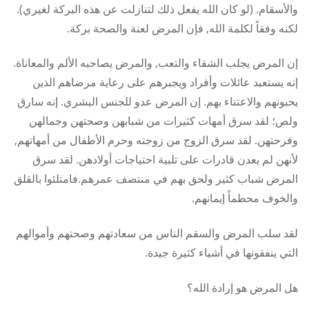
والأسقام. (لو كان الله يفعل ذلك لتنازلت عن هذه البركة لغيري).
لكنه وفقاً لكلمة الله, فإن المرض لعنة والصحة بركة.
إن المرض يجلب الشقاء والتعب, والمرض يصاحبه الألم والمعاناة.
إنه يستعبد عائلات وأفراد ويجبرهم على رعاية مرضاهم الذين
يحبونهم والاعتناء بهم. إن المرض عدو للجنس البشري. إنه سارق
ولص؛ لقد سرق أمهات كثيرات من شبابهن وصحتهن وجمالهن
وفرحتهن. لقد سرق الزوج من زوجته وحرم الأطفال من أمهاتهم,
لأنهن لم يعدن قادرات على تلبية احتياجات أولادهن. لقد سرق
المرض شباب كثير ولحق بهم في منتصف عمرهم.فامتلئوا بالقلق
والخوف محطماً إيمانهم.
لقد سلب المرض والسقم الناس من سعادتهم وصحتهم وأموالهم
التي ينفقونها في أشياء كثيرة جيدة.
هل المرض هو إرادة الله؟