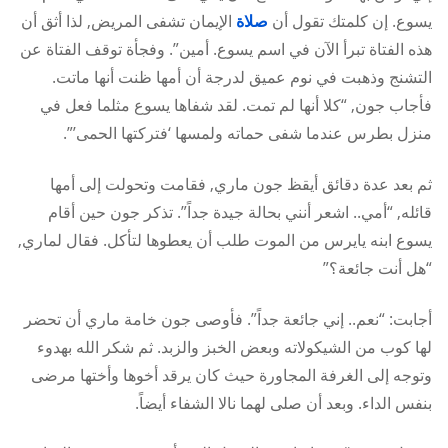
يسوع. إن كلمتك تقول أن
صلاة
الإيمان تشفى المريض, لذا أثق أن
هذه الفتاة تبرأ الآن في اسم يسوع. أمين”. وفجأة توقف الفتاة عن
التشنج وذهبت في نوم عميق لدرجة أن أمها ظنت أنها ماتت.
فأجاب جون, “كلا أنها لم تمت. لقد شفاها يسوع مثلما فعل في
منزل بطرس عندما شفى حماته ولمسها ‘فتركتها الحمى’”.
ثم بعد عدة دقائق أيقظ جون ماري, فقامت وتحولت إلى أمها
قائله, “أمي.. اشعر أنني بحالة جيدة جداً”. تذكر جون حين أقام
يسوع ابنه يايرس من الموت طلب أن يعطوها لتأكل. فقال لماري,
“هل أنت جائعة؟”
أجابت: “نعم.. إني جائعة جداً”. فأوصى جون خامة ماري أن تحضر
لها كوب من الشيكولاته وبعض الخبز والزبد. ثم شكر الله بهدوء
وتوجه إلى الغرفة المجاورة حيث كان يرقد أخوها وأختها مرضى
بنفس الداء. وبعد أن صلى لهما نالا الشفاء أيضاً.