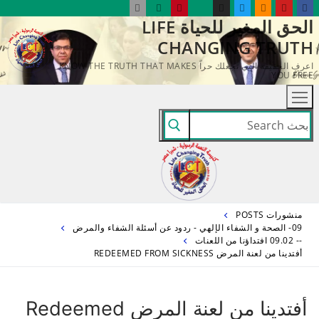
لتجاوز
الحق المغير للحياة LIFE
لى
CHANGING TRUTH
لمحتوى
اعرف الحقيقة التي تجعلك حراً KNOW THE TRUTH THAT MAKES
YOU FREE
البحث
عن:
منشورات POSTS
09- الصحة و الشفاء الإلهي - ردود عن أسئلة الشفاء والمرض
-- 09.02 افتداؤنا من اللعنات
أفتدينا من لعنة المرض REDEEMED FROM SICKNESS
أفتدينا من لعنة المرض Redeemed