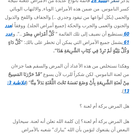
يذكر
سفر ال
تثنية 28
قائمة بأنواع عديدة من الأمراض كلعنة نتيجة
كسر الناموس. من ضمن هذه الأمراض: الوباء, والالتهاب الوبائي
والحمى (بكل أنواعها من تيفود وجدري ..) والجفاف واللفح والذبول
والجنون والعمى والجرب والحكة (جميع أمراض الجلد). ووفقاً ل
عدد
60
نستطيع أن نضيف إلى تلك القائمة “
كُلَّ أَمْرَاضِ مِصْرَ
..”. و
عدد
61
يشمل جميع الأمراض التي يمكن أن تخطر على بالك: “
كُلَّ دَاءٍ
وَكُلَّ بَلِيَّةٍ لَمْ تَرِدْ فِي كِتَابِ الشَّرِيعَةِ هَذَا”.
وهكذا نستخلص من هذه الأعداد أن المرض والسقم هما جزءان
من لعنة الناموس. لكن شكراً للرب لأن يسوع “
َقَدْ حَرَّرَنَا المَسِيحُ
مِنْ لَعنَةِ الشَّرِيعَةِ بِأَنْ وَضَعَ نَفسَهُ تَحْتَ اللَّعْنَةِ بَدَلاً مِنَّا
” (
غلاطية 3:
).
13
هل المرض بركة أم لعنة ؟
هل المرض بركة أم لعنة؟ إن كلمة الله تعلن أنه لعنة. سيحاول
البعض أن يقنعوك لتؤمن بأن الله “يبارك” شعبه بالأمراض