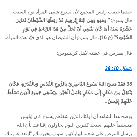
عندما غضب رئيس المجمع لأن يسوع شفى المرأة يوم السبت,
قال يسوع:
” وَهَذِهِ وَهِيَ ابْنَةُ إِبْرَهِيمَ قَدْ رَبَطَهَا الشَّيْطَانُ ثَمَانِيَ
عَشْرَةَ سَنَةً أَمَا كَانَ يَنْبَغِي أَنْ تُحَلَّ مِنْ هَذَا الرِّبَاطِ فِي يَوْمِ
السَّبْتِ؟” (ع 16).
قال يسوع أن الشيطان هو الذي قيَّد هذه المرأة.
قال بطرس في عظته لأهل كرنيليوس:
أعمال 10: 38
38 فَقَدْ مَسَحَ اللهُ يَسُوعَ النَّاصِرِيَّ بِالرُّوحِ الْقُدُسِ وَبِالْقُدْرَةِ، فَكَانَ
يَنْتَقِلُ مِنْ مَكَانٍ إِلَى مَكَانٍ يَعْمَلُ الْخَيْرَ، وَيَشْفِي جَمِيعَ الَّذِينَ تَسَلَّطَ
عَلَيْهِمْ إِبْلِيسُ..
يوضح هذا الشاهد أن أولئك الذين شفاهم يسوع كان إبليس
متسلطاً عليهم. ستجد كثيرين اليوم يحاولون إقناعك بأن الله
يرسل المرض على شعبه ليباركهم. سوف يخبرونك, “ابتعد عن تلك