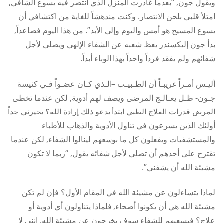
ويقول جون, “بعدما غادرت المنزل الذي أنتصر فيه يسوع الشافي,
امتلأ قلبي بلحن الانتصار. وكنت مندهشاً للغاية من اكتشافي أن
يسوع المسيح هو أمس واليوم وإلى الأبد”. من هذا اليوم فصاعداً,
بدأ جون إليكسندر يعظ شعبه عن الشفاء الإلهي ويصلى لأجل
شفائهم ولم يفقد فرداً واحداً بهذا الوباء أبداً.
أليـس أمـراً غريبـاً أن الطـبيـب –الـذي كـان عضـواً فـي كنيسة
جـون- ظـل يعـالـج المرضى ويصف لهم أدوية, لكن عندما تخطى
المرض قدرات العلاج الطبي ابتدأ يدعو ذلك إرادة الله؟ يحيرني جداً
أولئك الذين يسرعون في تناول الأدوية والذهاب للأطباء
والمستشفيات ويفعلون كل ما بوسعهم لينالوا الشفاء, لكن عندما
تقترح على أحدهم أن تصلي لأجل شفائه يقول, “ربما لا تكون
مشيئة الله أن يشفني”.
لماذا يتساءلون عن مشيئة الله في المقام الأول؟ فإن لم تكن
مشيئة الله هي أن يكونوا أصحاء, فلماذا يتناولون أي أدوية أو
علاج؟ فبسعيهم للشفاء سوف يخرجون عن مشيئة الله. إنني لا