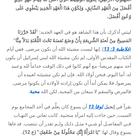
أَفْضَلَ مِنَ الْعَهْدِ السَّابِقِ، وَلِكَوْنِ هَذَا الْعَهْدِ الْجَدِيدِ يَنْطَوِي عَلَى
وُعُودٍ أَفْضَلَ.
ليتني أذكرك بأن هذا الشاهد هو في العهد الجديد: “
لَقَدْ حَرَّرَنَا
المَسِيحُ مِنْ لَعنَةِ الشَّرِيعَةِ بِأَنْ وَضَعَ نَفسَهُ تَحْتَ اللَّعْنَةِ بَدَلاً مِنَّا
”
(
غلاطية 3: 13
). إنها ليست مشيئة الله أن نكون مرضى. ففي أيام
الكتاب المقدس الأولى, لم تكن مشيئة الله لبني إسرائيل أن يكون
أحد منهم مريضاً- مع أنهم كانوا في ذلك الوقت خداماً لله وعبيد
له. أما اليوم, فنحن أولاد الله. فإن لم تكن مشيئته لعبيده أن
يمرضوا, فلا يمكن أبداً أن تكون إرادته لأولاده أن يكونوا مرضى.
فالمرض والسقم لا ينبعان من المحبة, لكن الله
محبة
.
نقرأ في
إنجيل
لوقا 13
أن يسوع كان يعلَّم في أحد المجامع يوم
السبت, حين جاءت إليه امرأة منحنية. كانت تعاني من التهـاب
فـي المفاصـل أو شـيء مثـل ذلـك ولـم تقدر أن تنتصب. فدعاها
يسوع وقال لها:
“يَا امْرَأَةُ إِنَّكِ مَحْلُولَةٌ مِنْ ضُعْفِكِ” (ع 12).