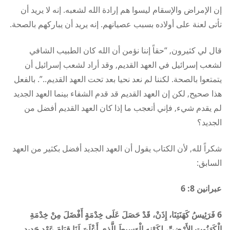
إن الإمراض والإسقام ليسوا هم إرادة الله لشعبه. إنه لا يريد أن
تأتى لعنة على أولاده بسبب عصيانهم. إنه يريد أن يباركهم بالصحة.
قال لي كثيرون, “حقاً إننا نؤمن أن الله كان الطبيب الشافي
لشعب إسرائيل في العهد القديم, وقد أراد لشعب إسرائيل أن
يتمتعوا بالصحة. لكننا لم نعد نحيا بعد تحت العهد القديم..”. بالفعل
هذا صحيح, لكن إن العهد القديم قد قدم الشفاء بينما العهد الجديد
لم يقدم شيء, فإني أتعجب ما إذا كان العهد القديم أفضل من
الجديد؟
شكراً لله, لأن الكتاب يقول أن العهد الجديد أفضل بكثير من العهد
السابق:
عبرانين 8: 6
6 فَرَئِيسُ كَهَنَتِنَا، إِذَنْ، قَدْ حَصَلَ عَلَى خِدْمَةٍ أَفْضَلَ مِنْ خِدْمَةِ
الْكَهَنُوتِ الأَرْضِيِّ، لِكَوْنِهِ الْوَسِيطَ الَّذِي أَعْلَنَ لَنَا قِيَامَ عَهْدٍ جَدِيدٍ