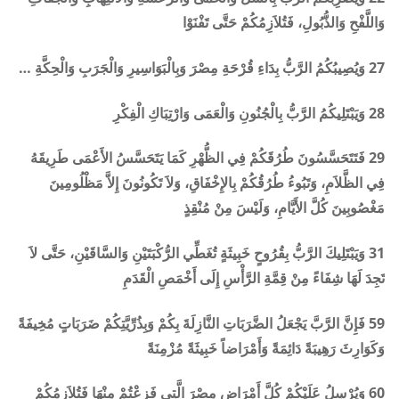
وَاللَّفْحِ وَالذُّبُولِ، فَتُلاَزِمُكُمْ حَتَّى تَفْنَوْا
27 وَيُصِيبُكُمُ الرَّبُّ بِدَاءِ قُرْحَةِ مِصْرَ وَبِالْبَوَاسِيرِ وَالْجَرَبِ وَالْحِكَّةِ …
28 وَيَبْتَلِيكُمُ الرَّبُّ بِالْجُنُونِ وَالْعَمَى وَارْتِبَاكِ الْفِكْرِ
29 فَتَتَحَسَّسُونَ طُرُقَكُمْ فِي الظُّهْرِ كَمَا يَتَحَسَّسُ الأَعْمَى طَرِيقَهُ
فِي الظَّلاَمِ، وَتَبُوءُ طُرُقُكُمْ بِالإِخْفَاقِ، وَلاَ تَكُونُونَ إِلاَّ مَظْلُومِينَ
مَغْصُوبِينَ كُلَّ الأَيَّامِ، وَلَيْسَ مِنْ مُنْقِذٍ
31 وَيَبْتَلِيكَ الرَّبُّ بِقُرُوحٍ خَبِيثَةٍ تُغَطِّي الرُّكْبَتَيْنِ وَالسَّاقَيْنِ، حَتَّى لاَ
تَجِدَ لَهَا شِفَاءً مِنْ قِمَّةِ الرَّأْسِ إِلَى أَخْمَصِ الْقَدَمِ
59 فَإِنَّ الرَّبَّ يَجْعَلُ الضَّرَبَاتِ النَّازِلَةَ بِكُمْ وَبِذُرِّيَّتِكُمْ ضَرَبَاتٍ مُخِيفَةً
وَكَوَارِثَ رَهِيبَةً دَائِمَةً وَأَمْرَاضاً خَبِيثَةً مُزْمِنَةً
60 وَيُرْسِلُ عَلَيْكُمْ كُلَّ أَمْرَاضِ مِصْرَ الَّتِي فَزِعْتُمْ مِنْهَا فَتُلاَزِمُكُمْ