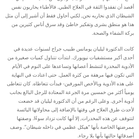
أقصد أن تفقدوا الثقة في العلاج الطبي. فالأطباء يحاربون نفس
الشيطان الذي نحاربه نحن, لكني أحاول فقط أن أشير إلى أن مثل
هذا هو منطق بشرى وتفكير خاطئ وقد سرق أناس كثيرين من
بركة الشفاء والصحة.
كانت الدكتورة ليليان يومانس طبيب جراح لسنوات عديدة في
أحدى أكبر مستشفيات نيويورك. ابتدأت تتناول كميات صغيرة من
الأدوية المخدرة لتنشط أعصابها وتساعدها على النوم في الأيام
التي تكون فيها مرهقة من كثرة العمل. حتى اعتادت في النهاية
على هذه الأدوية وبالأخص المورفين- فبدأت تتعاطاه. كان تتعاطى
يومياً أكثر من خمسين مرة الجرعة المعتادة للرجل البالغ بجانب
أدوية أخرى. وعلى الرغم من أن الدكتورة ليليان قد خضعت
لأحدث طرق العلاج في وقتها بالإضافة إلى محاولاتها اليائسة
لتتوقف عن هذه المخدرات, إلا أنها كانت تزداد سوءًا. وصفتها
ممرضتها الخاصة بأنها “هيكل عظمي في داخله شيطان”. وصف
أصدقائها حالتها بأنها بلا رجاء.