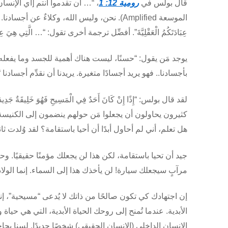
قال بولس في
رومية 12: 1
، “… أن تقدموا أنتم [أي الإنس
الموسعة
Amplified
). نحن، وليس الله، وكلاءٌ عن أجسادنا. نحن بأن
عِبَادَتَكُمُ الْعَقْلِيَّةَ”. أفضِّل ترجمة أخرى تقول: “… الَّتِي هِيَ عِبَادَ
يوجد مَن يقول: “حسنًا، ليست هناك أهمية للجسد وما يفعله.
بأجسادنا.. فهو يريد أجسادًا متغيرة. يريدنا أن نقدِّم أجسادنا “… ذَبِيحَةً
لقد قال بولس: “إِذًا إِنْ كَانَ أَحَدٌ فِي الْمَسِيحِ فَهُوَ خَلِيقَةٌ جَدِيدَةٌ: 
كثيرون يحاولون أن يجعلوا مَن حولهم ينضمون إلى الكنيسة. 
هل تعلم، أني لم أحاول أبدًا أن أحيا باستقامة؟ لقد وُلدت 
جيد أن تحيا باستقامة، لكن هذا لن يجعلك مؤمنًا حقيقيًا. 
مرآبٍ سيجعلك سيارة! لن يأخذك هذا إلى السماء. إنما الوﻻد
إن اجتهادك كي تكون صالحًا من ذاتك لا يُدعى “مسيحية”، إنم
الأبدية. عندما تُمنح إلى روحك الحياة الأبدية، التي هي حياة 
الإنسان الداخلي (الإنسان الحقيقي) شخصًا جديدًا. لسنا بح