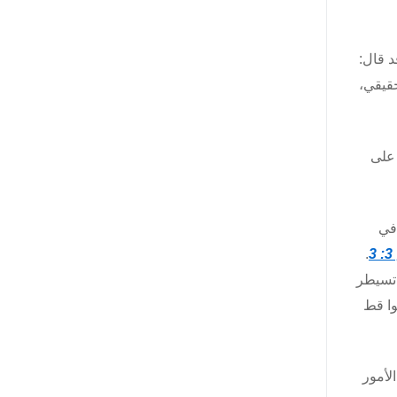
د قال:
حقيقي،
 على
 في
.
 تسيطر
وا قط
لأمور