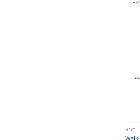
حية
لث
NEXT