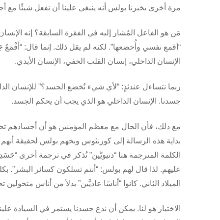
مرة أخرى يخبرنا بولس أنه ينبغي علينا أن نفعل شيئًا مع أجسادنا.
مَن هو الفاعل المُشار إليه في الفقرة السابقة؟ إنه الإن
“أقمع نفسي وأُخضعها”. لكنه لم يقل ذلك. إنما قال: “أَقْمَعُ 
الإنسان الداخلي، إنسان القلب الخفي، الإنسان الأبدي.
ربما نتساءل عندئذٍ: “لأي شيء نُخضع الجسد؟” للإنسان الداخ
جسدنا. الإنسان الداخلي هو الذي يجب أن يحكم الجسد.
مع ذلك، فأن الحال مع معظم المؤمنين هو أن أجسادهم تحكم
بداية هذه الرسالة إلى كورنثوس وبخهم بولس لحقيقة أنهم لا يزالوا أطف
الكلمة المترجمة هنا “دنيويَّين” تُذكر في ترجمة أخرى “جَس
عليهم. لذا قال لهم بولس: “أنتم تسلكون كسائر البشر”. بكل
الميلاد الثاني. كانوا “أناسًا عاديَّين” بدلاً من أناس متحول
الاختيار هو لنا. يمكن أن ندع جسدنا يستمر في السيادة
علين