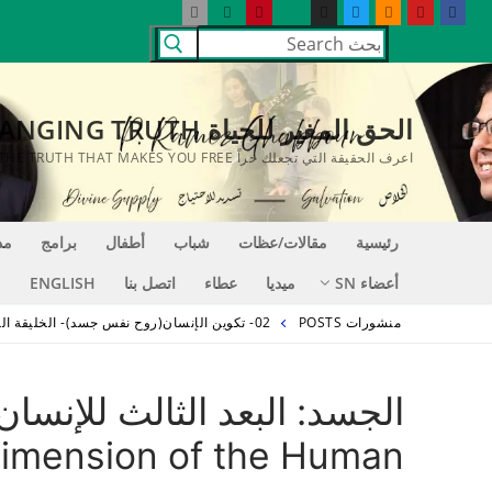
لتجاوز
البحث
لى
عن:
لمحتوى
الحق المغير للحياة LIFE CHANGING TRUTH
اعرف الحقيقة التي تجعلك حراً KNOW THE TRUTH THAT MAKES YOU FREE
رئيسية
مقالات/عظات
شباب
أطفال
برامج
مد
أعضاء SN
ميديا
عطاء
اتصل بنا
ENGLISH
منشورات POSTS
02- تكوين الإنسان(روح نفس جسد)- الخليقة الجديدة
imension of the Human