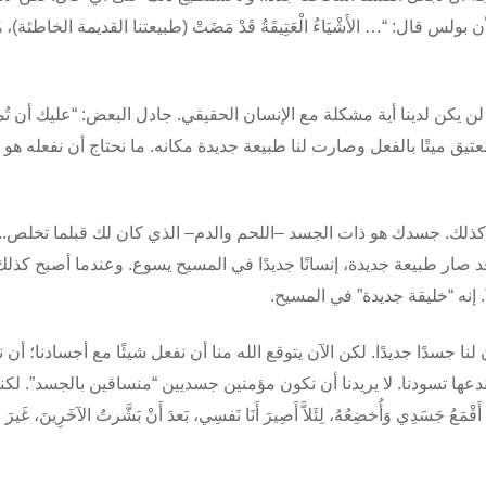
ال: “… الأَشْيَاءُ الْعَتِيقَةُ قَدْ مَضَتْ (طبيعتنا القديمة الخاطئة)، هُو
 لن يكن لدينا أية مشكلة مع الإنسان الحقيقي. جادل البعض: “عليك أن تُ
 العتيق ميتًا بالفعل وصارت لنا طبيعة جديدة مكانه. ما نحتاج أن نفعله هو 
و كذلك. جسدك هو ذات الجسد –اللحم والدم– الذي كان لك قبلما تخلص..
قد صار طبيعة جديدة، إنسانًا جديدًا في المسيح يسوع. وعندما أصبح كذلك
جَدِيدًا”. إنه “خليقة جديدة” في المسيح.
جسدًا جديدًا. لكن الآن يتوقع الله منا أن نفعل شيئًا مع أجسادنا؛ أن ن
وألا ندعها تسودنا. لا يريدنا أن نكون مؤمنين جسديين “منساقين بالجسد”. لكن
 أَقْمَعُ جَسَدِي وَأُخضِعُهُ، لِئَلاَّ أَصِيرَ أَنَا نَفسِي، بَعدَ أَنْ بَشَّرتُ الآخَرِينَ، غَيرَ 