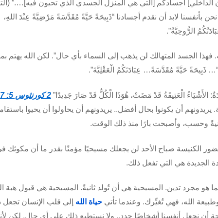
ان الداخلي] أجسادكم [التي هي المنزل الجسدي الذي تحيون فيه]….” (ال
فسنا لابد أن نقدم أجسادنا “ذَبِيحَةً حَيَّةً مُقَدَّسَةً مَرْضِيَّةً عِنْدَ اللهِ،
تُكُمُ الرُّوحِيَّةُ”.
 فهذا الجسد المتهالك لن يذهب إلى السماء بأي حال”. لكن الله يهتم بما
 حَيَّةً مُقَدَّسَةً… عِبَادَتَكُمُ الْعَقْلِيَّةَ”.
الأَشْيَاءُ الْعَتِيقَةُ قَدْ مَضَتْ، هُوَذَا الْكُلُّ قَدْ صَارَ جَدِيدًا”
2 كورنثوس 5: 17
يريدونهم أن يكونوا بحال أفضل.. يريدونهم أن يحاولوا أن يحيوا باستقام
ثانيةً وحسب، وأصبحت بارًا منذ ذلك الوقت.
وحضور الكنيسة صباح الأحد لن يجعلك مسيحيًا مؤمنًا بقدر ما أن مكوثك ف
ة الجديدة هي التي تفعل ذلك.
ا هو مجرد تدين. المسيحية هي أن تُولد ثانيةً. المسيحية هي قبول هبة ال
وطبيعة الله، فهي تُغيِّرك. وعندما تأتي
حياة الله
إلي قلب الإنسان تجعل 
اجة أن نجعل أنفسنا أشخاصًا جدد.. ولا نستطيع ذلك على أي حال. لكن ﻷنن