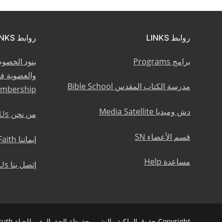
روابط LINKS
روابط LINKS
برامج Programs
بنود الخصو
مدرسة الكتاب المقدس Bible School
embership
دش وميديا Media Satellite
من نحن About Us
قسم الأعضاء SN
إيماننا Statement of Faith
مساعدة Help
إتصل بنا Contact Us
Copyright حقوق الملكية والنشر محفوظة الحق المغير للحياة Life Changing Truth