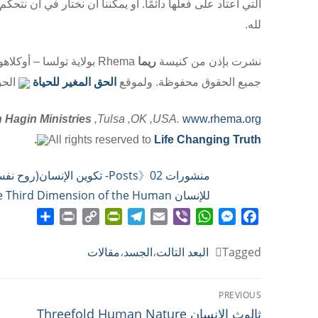
التي اعتاد على فعلها دائمًا. أو يمكننا أن نختار في أن نتح
لله.
نشرت بإذن من كنيسة
ريما
Rhema بولاية تولسا – أوكلاهوما – الولايات المتحدة الأمريكية
جميع الحقوق محفوظة. ولموقع
الحق المغير للحياة
الحق
 Hagin Ministries
,Tulsa ,OK ,USA.
www.rhema.org
.
All rights reserved to
Life Changing Truth
منشورات Posts
02- تكوين الإنسان(روح نفس جسد)- الخليقة الجديدة
》
للإنسان The Body: The Third Dimension of the Human
Share
Print
PrintFriendly
Copy
Telegram
Email
WhatsApp
Viber
Messenger
Facebook
Link
Tagged
البعد التالت
،
الجسد
،
مقالات
تصفّح
PREVIOUS
Previous
ثالوث الإنسان Threefold Human Nature