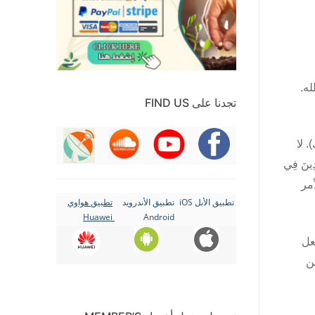
له.
تجدنا على FIND US
. لا
ِينَ فِي
أمر
تطبيق الأبل iOS
تطبيق الأندرويد
تطبيق هواوي
Huawei
Android
عل
ن