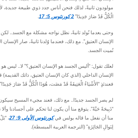
مولودون ثانيةً، لذلك فنحن أناس جدد ذوي طبيعة جديدة، لأن بولس ق
الْكُلُّ قَدْ صَارَ جَدِيدًا”
2 كورنثوس 5: 17
.
وحتى بعدما نُولد ثانيةً، نظل نواجه مشكلة مع الجسد.. لكن
الإنسان العتيق”. مع ذلك، فعندما وُلدنا ثانيةً، صار الإنسان
نُميت الجسد.
لعلك تقول: “أليس الجسد هو الإنسان العتيق؟” لا.. ليس ه
الإنسان الداخلي (الذي كان الإنسان العتيق، ذاتك القديمة) 
فعندئذٍ “الأَشْيَاءُ الْعَتِيقَةُ قَدْ مَضَت، هُوَذَا الْكُلُّ قَدْ صَارَ 
لم يصر الجسد جديدًا.. مع ذلك، فعند مجيء المسيح سيكون لنا 
“ذَبِيحَةً حَيَّةً”. يتوقع منا أن يكون لنا تحكم على أجسادنا 
منا أن نفعل ما قاله بولس في
كورنثوس الأولى 9: 27
، “بَلْ
لِنَوالِ الجَائِزَةِ” (الترجمة العربية المبسطة).