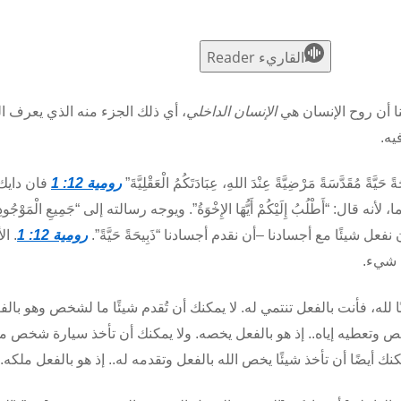
القاريء Reader
نا أن روح الإنسان هي
الإنسان الداخلي
، أي ذلك الجزء منه الذي يعرف ال
يه.
َةً حَيَّةً مُقَدَّسَةً مَرْضِيَّةً عِنْدَ اللهِ، عِبَادَتَكُمُ الْعَقْلِيَّةَ”
رومية 12: 1
فان دايك)
“أَطْلُبُ إِلَيْكُمْ أَيُّهَا الإِخْوَةُ”. ويوجه رسالته إلى “جَمِيعِ الْمَوْجُود
 نفعل شيئًا مع أجسادنا –أن نقدم أجسادنا “ذَبِيحَةً حَيَّةً”.
رومية 12: 1
. ال
ا شيء.
ًا لله، فأنت بالفعل تنتمي له. لا يمكنك أن تُقدم شيئًا ما لشخص وهو بالف
وتعطيه إياه.. إذ هو بالفعل يخصه. ولا يمكنك أن تأخذ سيارة شخص م
ك أيضًا أن تأخذ شيئًا يخص الله بالفعل وتقدمه له.. إذ هو بالفعل ملكه.