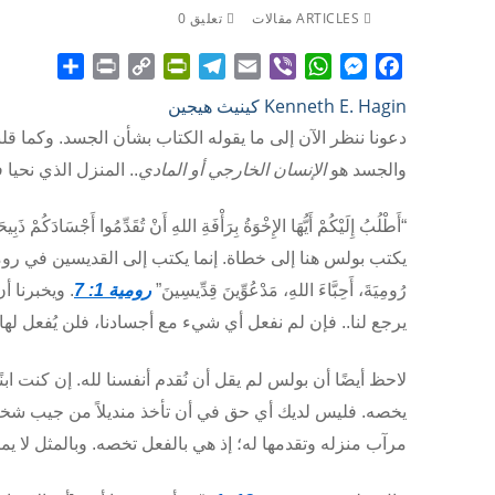
ARTICLES مقالات
تعليق 0
Share
Print
PrintFriendly
Copy
Telegram
Email
WhatsApp
Viber
Messenger
Facebook
Kenneth E. Hagin كينيث هيجين
Link
دعونا ننظر الآن إلى ما يقوله الكتاب بشأن الجسد. وكما قل
والجسد هو
الإنسان الخارجي أو المادي
.. المنزل الذي نحيا ف
“أَطْلُبُ إِلَيْكُمْ أَيُّهَا الإِخْوَةُ بِرَأْفَةِ اللهِ أَنْ تُقَدِّمُوا أَجْسَادَكُمْ ذَبِيح
يكتب بولس هنا إلى خطاة. إنما يكتب إلى القديسين في روما، لأنه قال: 
رُومِيَةَ، أَحِبَّاءَ اللهِ، مَدْعُوِّينَ قِدِّيسِينَ”
رومية 1: 7
. ويخبرنا أن
يرجع لنا.. فإن لم نفعل أي شيء مع أجسادنا، فلن يُفعل له
لاحظ أيضًا أن بولس لم يقل أن نُقدم أنفسنا لله. إن كنت ابن
يخصه. فليس لديك أي حق في أن تأخذ منديلاً من جيب شخص 
مرآب منزله وتقدمها له؛ إذ هي بالفعل تخصه. وبالمثل لا يمكن