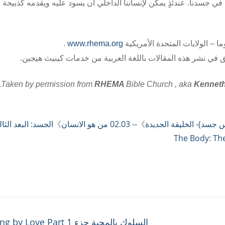
كم في جسدنا. عندئذٍ يمكن لإنساننا الداخلي أن يسود عليه ويقدمه كذبيحة 
.
www.rhema.org
 في نشر هذه المقالات باللغة العربية من خدمات كينيث هيجين.
.
Taken by permission from
RHEMA
Bible Church , aka
Kenneth
》
-- 02.03 من هو الانسان
》
الجسد: البعد الثا
Next
السلوك بالمحبة جزء 1 Walking by Love Part