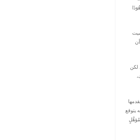
َذَا
ميت
أن
 لكن
،
قدمها
ه يتوقع
مُؤهَّلٍ