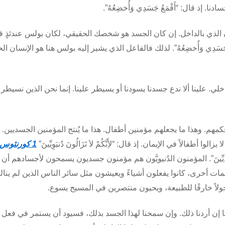
 إذ قال: “أَقْمَعُ جَسَدِي وَأُخضِعُهُ”.
سان الذي بالداخل. إن كان الجسد هو شخصك الحقيقي، لكان بولس عندئذٍ ق
جَسَدِي وَأُخضِعُهُ”. لذلك فالفاعل الذي يشير إليه بولس هنا هو الإنسان ال
لي. علينا ألا ندع جسدنا يسودنا أو يسيطر علينا. إنما نحن الذين نسيطر
هم. وهذا ما يجعلهم مؤمنين أطفال. هذا ما يُنتج المؤمنين الجسديين.
الاً في الإيمان. إذ قال: “لأَِنَّكُمْ لاَ تَزَالُونَ دُنيَوِيِّينَ”
1 كورنثوس 3: 3
َدِيِّينَ”. المؤمنون الدُنيويَّون هم مؤمنون جسديون يسمحون لأجسادهم أن
مات أخرى، كانوا يفعلون أشياءً ويعيشون مثل سائر الناس الذين لم ينال
ين تحولاً خارقًا للطبيعة، ويحيون منتصرين في المسيح يسوع.
ا إن أردنا ذلك. وإن سمحنا لهذا الجسد بذلك، فسيود أن يستمر في فعل ا