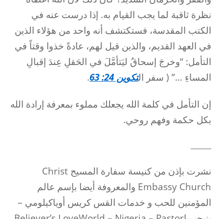
نظرة ثاقبة لما يجب القيام به. إذا درست عنه في
الكتب المقدسة، فستكتشف أنه واحد من هؤلاء الذين
في العهد القديم، والذين قيل لهم، عادةً خذوا وقتاً في
التأمل: “وخرجَ إسحاقُ ليَتأمَّلَ في الحَقلِ عِندَ إقبالِ
المساءِ …” ( سفر ال
تكوين 24: 63
.
إن التأمل في كلمة الله يجعلك مملوء بمعرفة إرادة الله
بكل حكمة وفهم روحي.
______
نشرت بإذن من كنيسة سفارة المسيح Christ
Embassy Church والمعروفة أيضا بإسم عالم
المؤمنين للحب و خدمات القس كريس أوياكيلومي –
بنيجيرياBeliever’s LoveWorld – Nigeria – Pastor