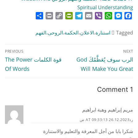
Spiritual Understanding
Share
Print
PrintFriendly
Copy
Telegram
Email
WhatsApp
Viber
Messenger
Facebook
Link
Tagged
استنارة
،
الاعلان
،
الحكمة
،
الروحى
،
الفهم
تصفّح
PREVIOUS
NEXT
المقالات
Previous
Next
الرب سوف يُعَظَّمُكَ God
قوة الكلمات The Power
post:
post:
Of Words
Will Make You Great
1 Comment
مريم إبراهيم وهبة ابراهيم
رد
26.12.2023 AT 09:33:13 ص
شكرا بابا من أجل المعرفة والتعليم والاستنارة