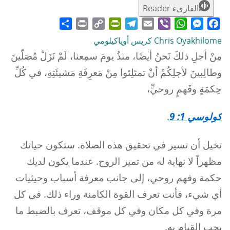
القاريء Reader
Share
Print
PrintFriendly
Copy
Telegram
Email
WhatsApp
Viber
Messenger
Facebook
Link
Chris Oyakhilome كريس أوياكيلومي
مِنْ أجلِ ذلكَ نَحنُ أيضًا، منذُ يومَ سمِعنا، لَمْ نَزَلْ مُصَلّينَ
وطالِبينَ لأجلِكُمْ أنْ تمتَلِئوا مِنْ مَعرِفَةِ مَشيئَتِهِ، في كُلِّ
حِكمَةٍ وفَهمٍ روحيٍّ،
كولوسي 1: 9
.
تخيل أن تسير في تحقيق هذه الصلاة. ستكون حياتك
مظهراً لا نهاية له من تميز الروح. عندما يكون لديك
حكمة وفهم روحي، إلى جانب معرفة أسباب وحيثيات
أي شيء، فأنت تعرف القوة الكامنة وراء ذلك. في كل
مرة وفي كل مكان وفي كل موقف، تعرف بالضبط ما
يجب القيام به.