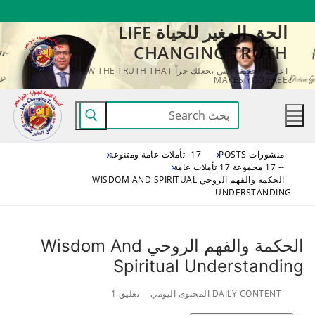
لتجاوز
الحق المغير للحياة LIFE
لى
CHANGING TRUTH
لمحتوى
اعرف الحقيقة التي تجعلك حراً KNOW THE TRUTH THAT
MAKES YOU FREE
البحث
عن:
منشورات POSTS
17- تأملات عامة ومتنوعة
-- 17 مجموعة 17 تأملات عامة
الحكمة والفهم الروحي WISDOM AND SPIRITUAL
UNDERSTANDING
الحكمة والفهم الروحي Wisdom And
Spiritual Understanding
DAILY CONTENT المحتوى اليومي
تعليق 1