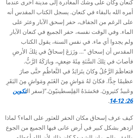
كنعان وكان على وشك المغادرة إلى مدينة أخرى عندما
أمره الله بالبقاء في كنعان. يسجل الكتاب المقدس أنه
على الرغم من الجفاف، حفر إسحق الآبار وعثر على
الماء. وفي الوقت نفسه، حفر الجميع في كنعان الآبار
ولم يجدوا أي ماء. في نفس السنة، يقول الكتاب
المقدس أن إسحاق “… وزَرَعَ إسحاقُ في تِلكَ الأرضِ
فأصابَ في تِلكَ السَّنَةِ مِئَةَ ضِعفٍ، وبارَكَهُ الرَّبُّ.
فتعاظَمَ الرَّجُلُ وكانَ يتَزايَدُ في التَّعاظُمِ حتَّى صارَ
عظيمًا جِدًّا. فكانَ لهُ مَواشٍ مِنَ الغَنَمِ ومَواشٍ مِنَ البَقَرِ
وعَبيدٌ كثيرونَ. فحَسَدَهُ الفِلِسطينيّونَ.”(سفر ال
تكوين
.
26: 12-14
كيف عرف إسحاق مكان الحفر للعثور على الماء؟ لماذا
ازدهر بشكل كبير في أرض عانى فيها الجميع من الجوع
والفقر والحرمان الشديد؟ كان ذلك لأن الله أعطاه