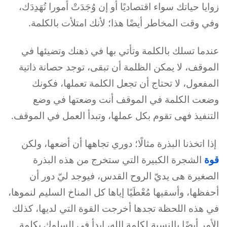
زوايا حياتك سواء اقتصاديًا أو إن وُجَدَتْ أمورا تُهَدِدَك،
وفي وقت المخاطر أيضًا هذا؛ لأنك امتلأت بالكلمة.
عندما تسلك بالكلمة وتأتي بها في ذهنك وتضيئها في
الموقف، لا يمكن الظلمة أن تبقى، توجد حصانة ذاتية
المفعول، لا تحتاج أن تجعل الكلمة تعملها، فكونك
وضعت الكلمة في الموقف أنت وضعتها في وضع
التنفيذ فهى تقوم بكل عملها، وتبدأ العمل في الموقف.
إذا اتخذنا البذرة مثالًا؛ دوري تجاهها أن أضعها، ولكن
قوة
الشجرة الكبيرة التي ستخرج من هذه البذرة
الصغيرة هى يديّ الروح القدس، فيوجد ليّ دور أن
أحفظها، وأسقيها مُعْطَيًا إياها كل المناخ السليم لنموها،
في هذه اللحظة تجدها أخرجت القوة التي لديها، كذلك
الأمر أيضًا بالنسبة لكلمة الله، ابدأ في السلوك بكلمة