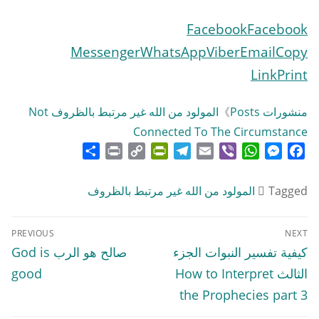
Facebook
Facebook
Messenger
WhatsApp
Viber
Email
Copy
Link
Print
منشورات Posts
》
المولود من الله غير مرتبط بالظروف Not
Connected To The Circumstance
Share
Print
PrintFriendly
Copy
Telegram
Email
WhatsApp
Viber
Messenger
Facebook
Link
Tagged
المولود من الله غير مرتبط بالظروف
تصفّح
PREVIOUS
NEXT
المقالات
Previous
Next
كيفية تفسير النبوات الجزء
صالح هو الرب God is
post:
post:
الثالث How to Interpret
good
the Prophecies part 3