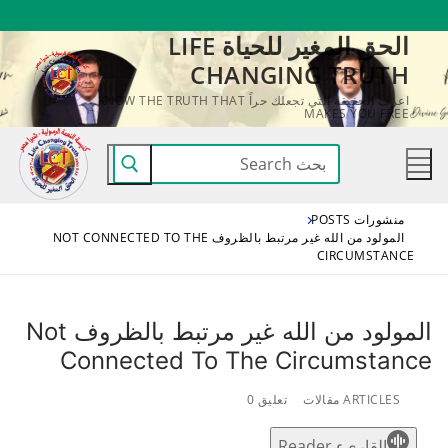
لتجاوز
الحق المغير للحياة LIFE
لى
CHANGING TRUTH
لمحتوى
اعرف الحقيقة التي تجعلك حراً KNOW THE TRUTH THAT
MAKES YOU FREE
البحث
عن:
منشورات POSTS
المولود من الله غير مرتبط بالظروف NOT CONNECTED TO THE
CIRCUMSTANCE
المولود من الله غير مرتبط بالظروف Not
Connected To The Circumstance
ARTICLES مقالات
تعليق 0
القاريء Reader