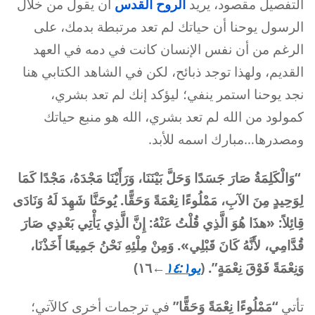
التفصيل مقصود، يريد
الروح القدس
أن يقول من خلال
الرسول يوحنا أن حياتك لم تعد مرتبطة بدمك، على
الرغم من أن نفس الإنسان كانت في دمه في العهد
القديم، ولهذا توجد ذبائح، لكن في الشاهد الكتابي هنا
نجد يوحنا استمر ينفي؛ ليؤكد إنك لم تعد بشري،
كمولود من الله لم تعد بشري، الله هو منبع حياتك
ومصدرها…مبارك اسمه للأبد.
“وَالْكَلِمَةُ صَارَ جَسَدًا وَحَلَّ بَيْنَنَا، وَرَأَيْنَا مَجْدَهُ، مَجْدًا كَمَا
لِوَحِيدٍ مِنَ الآبِ، مَمْلُوءًا نِعْمَةً وَحَقًّا. يُوحَنَّا شَهِدَ لَهُ وَنَادَى
قِائِلاً:
«هذَا هُوَ الَّذِي قُلْتُ عَنْهُ: إِنَّ الَّذِي يَأْتِي بَعْدِي صَارَ
قُدَّامِي، لأَنَّهُ كَانَ قَبْلِي». وَمِنْ مِلْئِهِ نَحْنُ جَمِيعًا أَخَذْنَا،
وَنِعْمَةً فَوْقَ نِعْمَةٍ”. (
يو١٤:١
←١٦)
تأتي
“مَمْلُوءًا نِعْمَةً وَحَقًّا”
في ترجمات أخرى كالآتي؛