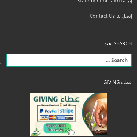
إيماننا Statement of Faith
إتصل بنا Contact Us
SEARCH بحث
البحث
عن:
عطاء GIVING