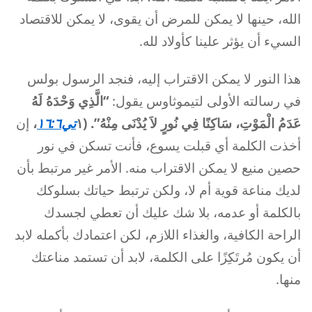
الله، حينها لا يمكن للمرض أن يقوى، لا يمكن للاقتصاد
السيء أن يؤثر علينا كأولاد لله.
هذا النور لا يمكن الاقتراب إليه، فنجد الرسول بولس
في رسالته الأولى لتيموثاوس يقول:
“الَّذِي وَحْدَهُ لَهُ
عَدَمُ الْمَوْتِ، سَاكِنًا فِي نُورٍ لاَ يُدْنَى مِنْهُ”. (١
تي١٦:٦
،
إن
أخذت الكلمة أي قبلت يسوع، فأنت تسكن في نور
حصين منيع لا يمكن الاقتراب منه. الأمر غير مرتبط بأن
لديك مناعة قوية أم لا، ولكن ترتبط حياتك بسلوكك
بالكلمة أو عدمه، بلا شك عليك أن تعطي لجسدك
الراحة الكافية، والغذاء اللازم، لكن اعتمادك بأكمله لابد
أن يكون مُرتَكِزًا على الكلمة، لابد أن تستمد مناعتك
منها.