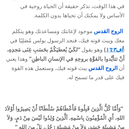
في هذا الوقت، تذكر حقيقة أن الحياة روحية في
الأساس ولا يمكنك أن تحياها بدون الكلمة.
الروح القدس
موجود لإعانتك ومساعدتك وهو يتكلم
معك ويبث قوته فيك، فنجد الرسول بولس مُصَلِيًا في
(
أف١٦:٣
)
وهو يقول
“لكَيْ يُعطيَكُمْ بحَسَبِ غِنَى مَجدِهِ،
أنْ تتأيَّدوا بالقوَّةِ بروحِهِ في الإنسانِ الباطِنِ”
وهذا يعني
أن
الروح القدس
يبث قوته فيك، وستعمل هذه القوة
فيك على قدر ما تسمح له.
“وَأَمَّا كُلُّ الَّذِينَ قَبِلُوهُ فَأَعْطَاهُمْ سُلْطَانًا أَنْ يَصِيرُوا أَوْلاَدَ
اللهِ، أَيِ الْمُؤْمِنُونَ بِاسْمِهِ. اَلَّذِينَ وُلِدُوا لَيْسَ مِنْ دَمٍ، وَلاَ
مِنْ مَشِيئَةِ جَسَدٍ، وَلاَ مِنْ مَشِيئَةِ رَجُل، بَلْ مِنَ اللهِ ”