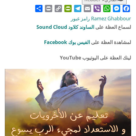
Share
Print
PrintFriendly
Copy
Telegram
Email
WhatsApp
Viber
Messenger
Facebook
Link
Ramez Ghabbour رامز غبور
لسماع العظة على
الساوند كلاود Sound Cloud
لمشاهدة العظة على
الفيس بوك Facebook
لينك العظة على اليوتيوب YouTube