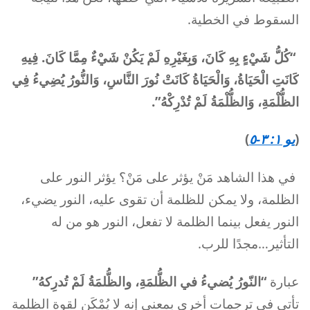
السقوط في الخطية.
“كُلُّ شَيْءٍ بِهِ كَانَ، وَبِغَيْرِهِ لَمْ يَكُنْ شَيْءٌ مِمَّا كَانَ. فِيهِ
كَانَتِ الْحَيَاةُ، وَالْحَيَاةُ كَانَتْ نُورَ النَّاسِ، وَالنُّورُ يُضِيءُ فِي
الظُّلْمَةِ، وَالظُّلْمَةُ لَمْ تُدْرِكْهُ”.
(
يو ١: ٣-٥
)
في هذا الشاهد مَنْ يؤثر على مَنْ؟ يؤثر النور على
الظلمة، ولا يمكن للظلمة أن تقوى عليه، النور يضيء،
النور يفعل بينما الظلمة لا تفعل، النور هو من له
التأثير…مجدًا للرب.
عبارة
“النّورُ يُضيءُ في الظُّلمَةِ، والظُّلمَةُ لَمْ تُدرِكهُ”
تأتي في ترجمات أخرى بمعنى إنه لا يُمْكَن لقوة الظلمة