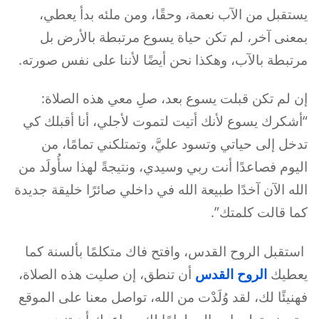
يستقبل من الآب نعمة، وحقًا، ومن ملئه بدأ يعطي،
بمعنى آخر، لم تكن حياة يسوع مرتبطة بالأرض بل
مرتبطة بالآب، وهكذا نحن أيضًا لأننا على نفس صورته.
إن لم تكن قبلت يسوع بعد، صلِ معي هذه الصلاة:
“أشكرك يسوع لأنك أتيت لتموت لأجلي، أنا أقبلك كي
تدخل إلى حياتي وتسود عليَّ، وتمتلكني تمامًا، من
اليوم فصاعدًا أنت ربي وسيدي، ونتيجةً لهذا سأُولَد من
الله الآن آخدًا طبيعة الله في داخلي صائرًا خليقة جديدة
كما قالت كلمتك”.
استقبل الروح القدس، وافتح فاك متكلمًا بألسنة كما
يعطيك
الروح القدس
أن تنطق، إن صليت هذه الصلاة،
فهنيئًا لك، لقد وُلَدْت من الله، تواصل معنا على الموقع