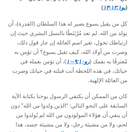
(
يو١٢:١-١٣
)
كل من يقبل يسوع يصير له هذا السلطان (القدرة)، أن
يولد من الله. لم تعد مُرْتَبَطًا بالنسل البشري حيث إن
ارتباطك تحول، تغير اسم العائلة إن جاز قول ذلك،
وصرت من أولاد الله، كيف تقبل يسوع؟ أن تؤمن به
مُعترفًا به بفمك (
رو٩:١٠-١٠
)، أن تؤمن بعمله في
حياتك، في هذه اللحظة أنت قبلته في حياتك وصرت
من العائلة الإلهية.
كان من الممكن أن يكتفي الرسول يوحنا بكتابة الآية
السابقة على النحو التالي: “الذين ولدوا من الله” دون
أن ينفي أن هؤلاء المولودون من الله لم يُولدوا من
لحم، ولا من مشيئة رجل، ولا من مشيئة جسد، هذا