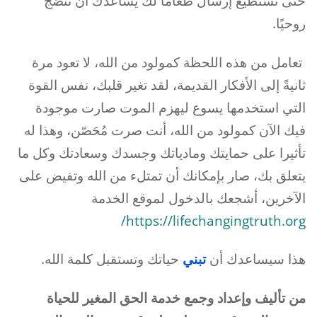
حتى نستطيع إرسال طعامًا لك يساعدك أن تنضج
روحيًا.
تعامل من هذه اللحظة كمولود من الله، لا تعود مرة
ثانيةً إلى الأفكار القديمة، لقد تغير قلبك، نفس القوة
التي استخدمها يسوع ليهزم الموت صارت موجودة
فيك الآن كمولود من الله، أنت صرت مُحَصّن، وهذا له
تأثيرا على حمايتك ومادياتك وجسدك وسعادتك وكل ما
يتعلق بك، صار بإمكانك أن تمتلء من الله وتفيض على
الآخرين، أشجعك بالدخول لموقع الخدمة
https://lifechangingtruth.org/
هذا سيساعدك أن
تبني
حياتك وتستقبل كلمة الله.
من تأليف وإعداد وجمع خدمة الحق المغير للحياة