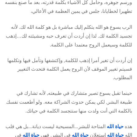
ورسم جوهره، وحامل كل الأشياء بكلمة قدرته، بعد ما صنع بنفسه
تطهيرا لخطايانا، جلس في يمين العظمة في الأعالي،
الرب يسوع هو الله يتكلم إليك مباشرة بل هو كلمة الله لك. لأنه
تجسيد الكلمة لك. لذا إن أردت أن تعرف حبه ومشيئته لك…إذهب
للكلمة وسيعمل الروح معتمدا على الكلمة.
إن أردت أن تغير أمرا إذهب للكلمة, وإكتشفها وتأمل فيها وتكلمها
فسيتم تغيير الموقف لأن الروح يعمل الكلمة فتحدث التغيير
المطلوب.
حينما تقبل يسوع تصير متشارك في طبيعته, لأنه تشارك في
طبيعة البشر, لكي يمكن حدوث الشراكة معه. ولو أطعمت نفسك
بالكلمة التي أنت ولدت منها ستتجسد الكلمة في حياتك.
هذه
حياة الله
المتاحة للبشر…المسيحية ليست ديانة…بل هي قلب
الله
حياة الله
إستعلان
حياة الله
في البشر. فهي
حياة الله
في