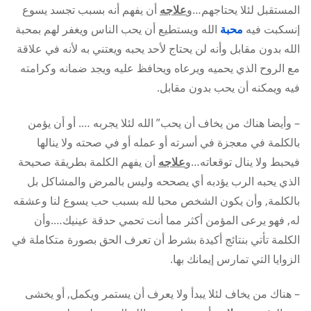
المستقبل لئلا يحتاجهم…و
علاجه
أن يفهم أنه بسبب تجسد يسوع
إنسكبت فيه
محبة
الله ويستطيع أن يحب الناس ويغفر لهم بمحبة
الله بدون مقابل وأنه لن يحتاج لأحد يحبه ويعتني به لأنه في علاقة
مع الروح الذي يحميه ويرعاه ويحافظ عليه ويجد ضمانه وكرامته
فيه ويمكنه أن يحب بدون مقابل.
– وأيضا هناك من يخاف أن يحب” الله لئلا يجربه …. أو أن يؤمن
بالكلمة في معجزة في أسرته أو عمله أو في صحته ولا ينالها
فيحبط ولا ينال توقعاته…و
علاجه
أن يفهم الكلمة بطريقة صحيحة
الذي يحبه الرب يؤدبه أي يصححه وليس بالمرض والمشاكل بل
بالكلمة, وأن يكون الشخص محبا لله بسبب حب يسوع لنا وعشقه
له, فهو يرعى المؤمن أكثر مما أنت تحمي حدقة عينيك….وأن
الكلمة تأتي بنتائج أكيدة بشرط أن تعرف الحق بصورة متكاملة في
الزوايا التي تمارس إيمانك بها.
– هناك من يخاف لئلا يبدأ ولا يعرف أن يستمر ويكمل, أو يخشى