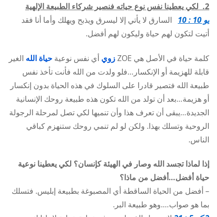
2. لكي يعطينا نفس نوع حياته فنصير شركاء الطبيعة الإلهية
يو 10 : 10
السارق لا يأتي إلا ليسرق ويذبح ويهلك وأما أنا فقد
أتيت لتكون لهم حياة وليكون لهم أفضل.
كلمة حياة في الأصل هي ZOE
زوي
أي نفس نوعية
حياة الله
الغير
قابلة للهزيمة أو الإنكسار…فلو ولدت من الله فأنت تأخذ نفس
طبيعة الله فتصير قادرا على السلوك في هذه الحياة بدون إنكسار
أو هزيمة…بعد أن تولد من الله تكون هذه طبيعة روحك الإنسانية
الجديدة…يبقى أن تعرف هذا وأن تنميها لكي تصل لمرحلة الرجولة
الروحية وتسلك بهذا. ولكن لو لم تنمي روحك ستنهزم كباقي
الناس.
إذا لماذا تجسد الله وصار في الهيئة كإنسان؟ لكي يعطينا نوعية
حياة أفضل…أفضل من ماذا؟
– أفضل من الحياة الساقطة أي المصبوغة بطبيعة إبليس. فتسلك
بما هو صواب….وهو طبيعة البر.