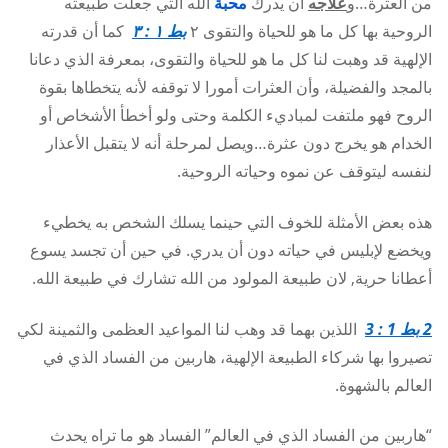
من العثرة…و
علاجه
أن يدرك
محبة
الله التي جعلت طبيعته
الروحية بها كل ما هو للحياة والتقوى ٢
بط ١ : ٣
كما أن قدرته
الإلهية قد وهبت لنا كل ما هو للحياة والتقوى، بمعرفة الذي دعانا
بالمجد والفضيلة، وأن العثرات أمورا لا توقفه لأنه يتخطاها بقوة
الروح فهو ملتفت لمباديء الكلمة وحتى ولو أخطأ الأشخاص أو
الخدام هو يخرج دون عثرة…ويصل لمرحلة أنه لا يتقبل الأعذار
لنفسه ليتوقف عن نموه وحياته الروحية.
هذه بعض الأمثلة للخوف التي حينما يسلك الشخص به يخطيء
ويخضع لإبليس في حياته دون أن يدري. في حين أن تجسد يسوع
أعطانا حرية, لان طبيعة المولود من الله تشارك في طبيعة الله.
2
بط 1 : 3
اللذين بهما قد وهب لنا المواعيد العظمى والثمينة لكي
تصيروا بها شركاء الطبيعة الإلهية، هاربين من الفساد الذي في
العالم بالشهوة.
“هاربين من الفساد الذي في العالم” الفساد هو ما تراه يحدث