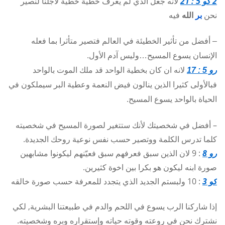
2 كو 5 : 21
لانه جعل الذي لم يعرف خطية خطية لاجلنا لنصير
نحن
بر
الله
فيه
– أفضل من تأثير الخطيئة في العالم فتصير متأثرا بما فعله
الإنسان يسوع المسيح…وليس آدم الأول.
رو 5 : 17
لانه ان كان بخطية الواحد قد ملك الموت بالواحد
فبالأولى كثيرا الذين ينالون فيض النعمة وعطية البر سيملكون في
الحياة بالواحد يسوع المسيح.
– أفضل في شخصيتك لأنك ستتغير لصورة المسيح في شخصيته
كلما تدرس الكلمة ووتصير حسب نفس نوعية روحك الجديدة.
رو 8
: 9 لان الذين سبق فعرفهم سبق فعيّنهم ليكونوا مشابهين
صورة ابنه ليكون هو بكرا بين اخوة كثيرين.
كو 3
: 10 ولبستم الجديد الذي يتجدد للمعرفة حسب صورة خالقه
إذا شاركنا الرب يسوع في اللحم والدم في طبيعتنا البشرية, لكي
نشترك نحن في روعته وقوته حياته وإستقراره وبره وشخصيته.