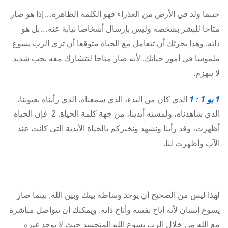
حينما ولد في الأرض من العذراء فهو الكلمة الظاهرة…إذا هو صار
متاحا للبشر بشخصه وليس بإرسال أشخاصا نيابة عنه…بل هو
ذاته. وهذا يجرئك أن تتعامل مع الحياة متوقعا أن ترى الرب يسوع
ملموسا في أمور حياتك. لأنه صار متاحا لتتشارك معه بحب شديد
لا ينهزم.
1
يو 1 : 1
الذي كان من البدء، الذي سمعناه، الذي رأيناه بعيوننا،
الذي شاهدناه، ولمسته أيدينا، من جهة كلمة الحياة.
2 فإن الحياة
أظهرت، وقد رأينا ونشهد ونخبركم بالحياة الأبدية التي كانت عند
الآب وأظهرت لنا.
لهذا ليس من الصحيح أن يوجد وساطة بينك وبين الله, بينما صار
يسوع إنسان لأنه أتاح نفسه وأتاح ذاته, ويمكنك أن تتواصل مباشرة
مع الله من خلال الرب يسوع الله المتجسد حيث لا يوجد غيره