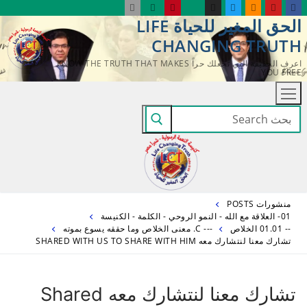
لتجاوز
الحق المغير للحياة LIFE
لى
CHANGING TRUTH
لمحتوى
اعرف الحقيقة التي تجعلك حراً KNOW THE TRUTH THAT MAKES
YOU FREE
البحث
عن:
منشورات POSTS
01- العلاقة مع الله - النمو الروحي - الكلمة - الكنيسة
-- 01.01 الخلاص
--- C. معنى الخلاص وما حققه يسوع بموته
تشارك معنا لنتشارك معه SHARED WITH US TO SHARE WITH HIM
تشارك معنا لنتشارك معه Shared