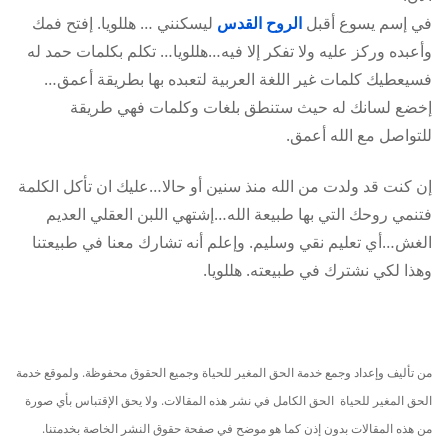
في إسم يسوع أقبل
الروح القدس
ليسكنني … هللويا. إفتح فمك
وأعبده وركز عليه ولا تفكر إلا فيه…هللويا… تكلم بكلمات حمد له
فسيعطيك كلمات غير اللغة العربية لتعبده بها بطريقة أعمق…
إخضع لسانك له حيث ستنطق بلغات وكلمات فهي طريقة
للتواصل مع الله أعمق.
إن كنت قد ولدت من الله منذ سنين أو حالا…عليك ان تأكل الكلمة
فتنمي روحك التي بها طبيعة الله…إشتهي اللبن العقلي العديم
الغش…أي تعليم نقي وسليم. وإعلم أنه تشارك معنا في طبيعتنا
وهذا لكي نشترك في طبيعته. هللويا.
من تأليف وإعداد وجمع خدمة الحق المغير للحياة وجميع الحقوق محفوظة. ولموقع خدمة
الحق المغير للحياة الحق الكامل في نشر هذه المقالات. ولا يحق الإقتباس بأي صورة
من هذه المقالات بدون إذن كما هو موضح في صفحة حقوق النشر الخاصة بخدمتنا.