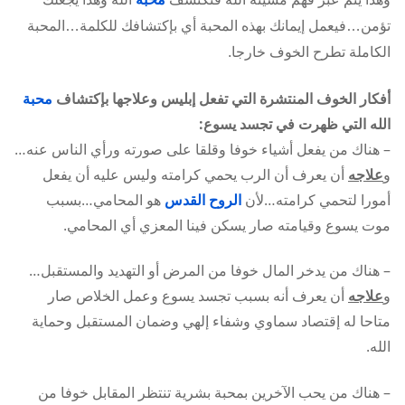
تؤمن…فيعمل إيمانك بهذه المحبة أي بإكتشافك للكلمة…المحبة
الكاملة تطرح الخوف خارجا.
أفكار الخوف المنتشرة التي تفعل إبليس وعلاجها بإكتشاف
محبة
الله التي ظهرت في تجسد يسوع:
– هناك من يفعل أشياء خوفا وقلقا على صورته ورأي الناس عنه…
و
علاجه
أن يعرف أن الرب يحمي كرامته وليس عليه أن يفعل
أمورا لتحمي كرامته…لأن
الروح القدس
هو المحامي…بسبب
موت يسوع وقيامته صار يسكن فينا المعزي أي المحامي.
– هناك من يدخر المال خوفا من المرض أو التهديد والمستقبل…
و
علاجه
أن يعرف أنه بسبب تجسد يسوع وعمل الخلاص صار
متاحا له إقتصاد سماوي وشفاء إلهي وضمان المستقبل وحماية
الله.
– هناك من يحب الآخرين بمحبة بشرية تنتظر المقابل خوفا من