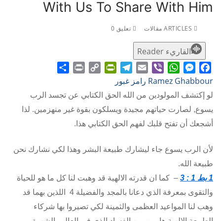
With Us To Share With Him
ARTICLES مقالات
تعليق 0
القاريء Reader
Share
Print
PrintFriendly
Copy
Telegram
Email
WhatsApp
Viber
Messenger
Facebook
Ramez Ghabbour رامز غبور
Link
لو إكتشف المولودين من الله الحق الكتابي عن تجسد الرب
يسوع, لصارت حياتهم مجيدة ويسلكون بقوة غير منهزمين. لذا
أشجعك أن تفتح قلبك لفهم الحق الكتابي هذا.
لأن الرب يسوع جاء ليشارك طبيعة البشر وهذا لكي نشارك نحن
طبيعة الله.
1
بط 1 : 3
– كما ان قدرته الالهية قد وهبت لنا كل ما هو للحياة
والتقوى بمعرفة الذي دعانا بالمجد والفضيلة 4 اللذين بهما قد
وهب لنا المواعيد العظمى والثمينة لكي تصيروا بها شركاء
الطبيعة الالهية هاربين من الفساد الذي في العالم بالشهوة.