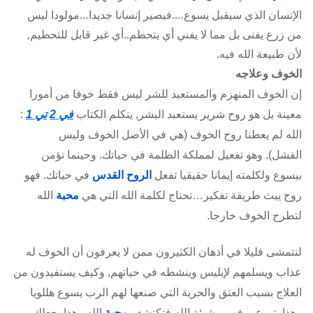
الإنسان الذي سيقبل يسوع….فيصير إنسانا جديدا…مولودا ليس
من زرع يفنى بل مما لا يفني أي يتحطم..أي غير قابل للتحطيم,
لأن طبيعة الله فيه.
الخوف وعلاجه
إن الخوف المنهزم والمستعبد للشر ليس فقط خوفا من أمورا
معينة بل هو روح شرير يستعبد البشر, يتكلم الكتاب
في 2
تي 1
:
الله لم يعطنا روح الخوف (هي في الأصل الخوف وليس
الفشل). وهو تفعيل لمملكة الظلمة في حياتك. وحينما تؤمن
بيسوع ولكلمته إيمانا حقيقيا تفعل
الروح القدس
في حياتك. فهو
روح يبث طريقة تفكير…تحتاج لكلمة الله التي هي
محبة
الله
لتطرح الخوف خارجا.
لنتمشى قليلا في أذهان الكثيرون ممن لا يعرفون أن الخوف له
عذاب ويسلمهم لإبليس وينشطه في حياتهم, وكيف يستفيدون من
العلاج بسبب العتق والحرية التي صنعها لهم الرب يسوع هللويا
وهذا يتم عبر فهم مشيئة الله فتكتشف
محبة
الله وهذا يجعلك