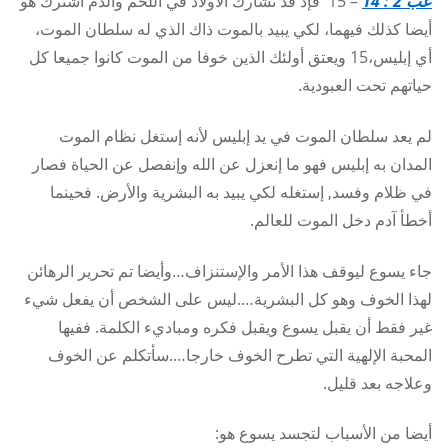
عب 2 : 14
– 15 فإذ قد تشارك الأولاد في اللحم والدم اشترك هو
أيضا كذلك فيهما، لكي يبيد بالموت ذاك الذي له سلطان الموت،
أي إبليس،15 ويعتق أولئك الذين خوفا من الموت كانوا جميعا كل
حياتهم تحت العبودية.
لم يعد سلطان الموت في يد إبليس لأنه إستغل نظام الموت
المدان به إبليس فهو ما إنعزل عن الله وإنفصل عن الحياة فصار
في ظلام وفسد, إستغله لكي يبيد به البشرية والأرض. فحينما
أخطأ آدم دخل الموت للعالم.
جاء يسوع ليوقف هذا الأمر والإستنزاف…وأيضا تم تحرير الرهائن
لهذا الخوف وهو كل البشرية….ليس على الشخص أن يفعل شيء
غير فقط أن يقبل يسوع ويقبل فكره ومباديء الكلمة. ففيها
المحبة الإلهية التي تطرح الخوف خارجا….سأتكلم عن الخوف
وعلاجه بعد قليل.
أيضا من الأسباب لتجسد يسوع هو: