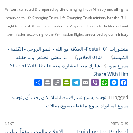
Written, collected & prepared by Life Changing Truth Ministry and all rights
reserved to Life Changing Truth. Life Changing Truth ministry has the FULL
right to publish & use these materials. Any quotations is forbidden without
permission according to the Permission Rights prescribed by our ministry.
منشورات Posts
》
01- العلاقة مع الله - النمو الروحي - الكلمة -
الكنيسة
》
-- 01.01 الخلاص
》
--- C. معنى الخلاص وما حققه
يسوع بموته
》
تشارك معنا لنتشارك معه Shared With Us To
Share With Him
Share
Print
PrintFriendly
Copy
Telegram
Email
WhatsApp
Viber
Messenger
Facebook
Link
Tagged
تجسد يسوع
،
تشارك معنا
،
لماذا كان يجب أن يتجسد
يسوع
،
ليه اتولد يسوع
،
ما فعله يسوع
،
مقالات
تصفّح
NEXT
PREVIOUS
المقالات
Next
Previous
Building the Body of
الاعلان والوحي وفقاً لبولس