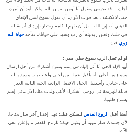
تعترف بالرب يسوع بالطريقة الكتابية أنه مات من أجلك وقام من
أجلك….قد تجيبني وتقول أنا أؤمن به إبن الله, ولكن أود أن أنبهك
حتى لا تكتشف بعد فوات الآوان, أن قبول يسوع ليس الإتفاق
الذهني أنه إبن الله…بل أن تفهم الكلمة وتختار بإرادتك أن تقبله
في قلبك وتعلن ربوبيته أي رب وسيد على حياتك. فتأخذ
حياة الله
زوي
فيك.
لو لم تقبل الرب يسوع صلي معي:
أيها الإله الحي أنا آتي إليك في إسم يسوع أشكرك من أجل إرسال
يسوع من أجلي, أنا بأقبل عمله من أجلي وأعلنه رب وسيد وإله
على حياتي, وأستقبل الحياة الافضل الرائعة الحية الثابتة الغير
قابلة للهزيمة في روحي, أشكرك لأنني ولدت منك الآن…في إسم
يسوع هللويا.
أيضا أقبل
الروح القدس
ليسكن فيك:
فهذا إختبار آخر صار متاحا,
لأن جسدك صار مهيئا أن يكون هيكلا للروح القدس…وإعلن معي
الآن: