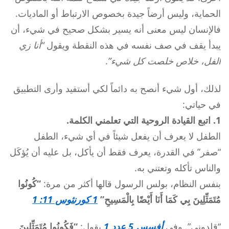
الحماية، وليس أرضاً جيدة بخصوص الارتباط أو الماديات.
فالإنسان ليس معنى أنه يسير بشكل صحيح في شيء، أن
يبدأ يقف في صف نفسه في هذه النقطة ويقول
“أنا زي
الفل، خلاص خلصت كل شيء”
.
لذلك، أول شيء أنصح به دائماً لكي أستفيد وأرى التطبيق
في حياتي:
1. اتبع القيادة الروحية التي تعلمني الكلمة.
الطفل لا يعرف أن يفعل شيئاً في أي شيء، الطفل
“صفر” في القدرة، يعرف فقط أن يأكل، بل عليه أن يُؤكَل
والناس تأكله وتعتني به.
بنفس النظام، بولس الرسول قالها أكثر من مرة:
“كُونُوا
مُتَمَثِّلِينَ بِي كَمَا أَنَا أَيْضًا بِالْمَسِيحِ”
1 كورنثوس 11: 1
“قلدوني”. وفي
أفسس 5
عدد 1
يقول:
“فَكُونُوا مُتَمَثِّلِينَ