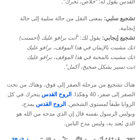
القدس يقول له:
“خلاص، تحرك”
.
تشجيع سلبي:
بمعنى النقل من حالة سلبية إلى حالة
إيجابية.
تشجيع إيجابي:
يقول لك:
“أنت برافو عليك (أحسنت)
أنك مشيت بالإيمان في هذا الموقف، برافو عليك
أنك مشيت بالمحبة في هذا الموقف، برافو عليك
أنت تسير بشكل صحيح، أكمل”
.
هناك تشجيع من مرحلة الصفر إلى فوق، وهناك من تحت
الصفر إلى صفر، 40 وهكذا.
الروح القدس
يتحرك في كل
الزوايا طبقاً لمستوى الشخص.
الروح القدس
يمدح،
وبولس الرسول نفسه قال إن الذي مدحه من الله هو
الذي يُعتد به، وليس مدح الناس.
“29 …فَمَدْحُهُ لَيْسَ مِنَ النَّاسِ بَلْ مِنَ اللهِ”
رومية 2: 29