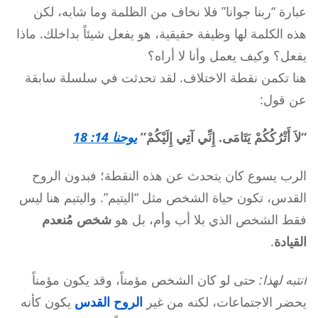
عبارة “ربنا جوانا” فلا نخاف من الظلمة وما شابه، لكن
هذه الكلمة لها وظيفة حقيقية، هو يفعل شيئاً بداخلك. ماذا
يفعل؟ وكيف يعمل وأنا لا أراه؟
هنا تكمن نقطة الاختلاف. لقد تحدثت في سلسلة سابقة
عن قول:
“لاَ أَتْرُكُكُمْ يَتَامَى. إِنِّي آتِي إِلَيْكُمْ”
يوحنا 14: 18
الرب يسوع كان يتحدث عن هذه النقطة؛ فبدون الروح
القدس، تكون حياة الشخص مثل “اليتيم”. واليتيم هنا ليس
فقط الشخص الذي بلا أب وأم، بل هو
شخص مُنعدم
القيادة
.
انتبه لهذا:
حتى لو كان الشخص مؤمناً، وقد يكون مؤمناً
يحضر الاجتماعات، لكنه من غير
الروح القدس
يكون كأنه