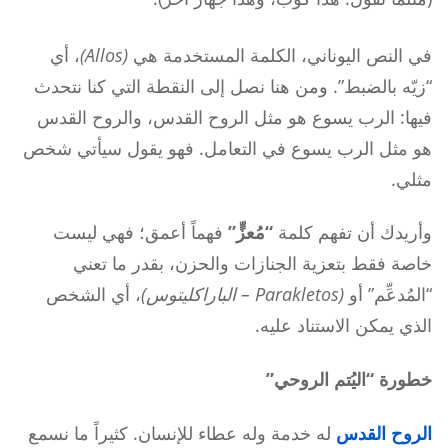
في النص اليوناني، الكلمة المستخدمة هي
(Allos)
، أي
“زيّه بالضبط”. ومن هنا نصل إلى النقطة التي كنا نتحدث
فيها: الرب يسوع هو مثل الروح القدس، والروح القدس
هو مثل الرب يسوع في التعامل. فهو يقول سيأتي شخص
مثلي.
وأريدك أن تفهم كلمة
“مُعزٍّ”
فهماً أعمق؛ فهي ليست
خاصة فقط بتعزية الجنازات والحزن، بقدر ما تعني
“المُدعِّم” أو
(Parakletos – الباراكليتوس)
، أي الشخص
الذي يمكن الاستناد عليه.
خطورة “اليُتم الروحي”
الروح القدس
له خدمة وله عطاء للإنسان. كثيراً ما نسمع