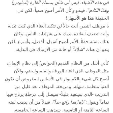
في هذه الأشياء، ليس لي شأن بمسك الفأرة (الماوس)
وهذا الكلام”
. فيبدو وكأن الأمر أصبح صعباً، لكن في
الحقيقة
هذا هو الأسهل!
يا موظف انتظر، أنت حالاً لن تتكبد العناء الذي كنت تبذله
وأنت تضيف الفائدة بيديك على شهادات الناس، وكان
هناك نسبة خطأ. الأمر أصبح أسهل، أفضل، وأسرع. لكن
يبدو أن هناك “شلالاً” أو حالة من الارتباك في البداية.
كأني أنقل من النظام القديم (الحواس) إلى نظام الإيمان،
مثل الموظف الذي اعتاد الورقة والقلم والختم، والآن
أصبح كل شيء بالكمبيوتر
في الأساس المفروض أن تكون
الدنيا منظمة، سهلة، ومريحة. الموظف بعد قليل من
التدريب -الذي سيتعبه قليلاً- سيصل إلى مرحلة يرتاح فيها
تماماً ويقول:
“ياه! هذا رائع جداً”
. فبدلاً من أن يذهب لبيته
الساعة الثامنة أو التاسعة، سيذهب الساعة الخامسة.