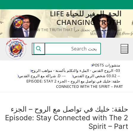
لتجاوز
الحق المغير للحياة LIFE
لى
CHANGING TRUTH
لمحتوى
اعرف الحقيقة التي تجعلك حراً KNOW THE TRUTH THAT
MAKES YOU FREE
البحث
عن:
منشورات POSTS
03- الروح القدس - الملء والتكلم بألسنة - مواهب الروح
-- 03.02 شخص الروح القدس
--- D. شراكة مع الروح القدس
حلقة: خليك في تواصل مع الروح – الجزء 2 EPISODE: STAY
CONNECTED WITH THE SPIRIT – PART
حلقة: خليك في تواصل مع الروح – الجزء
2 Episode: Stay Connected with The
Spirit – Part