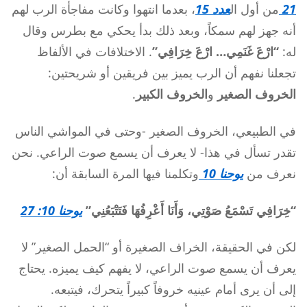
21
من أول ال
عدد 15
، بعدما انتهوا وكانت مفاجأة الرب لهم
أنه جهز لهم سمكاً، وبعد ذلك بدأ يحكي مع بطرس وقال
له:
“ارْعَ غَنَمِي… ارْعَ خِرَافِي”
. الاختلافات في الألفاظ
تجعلنا نفهم أن الرب يميز بين فريقين أو شريحتين:
الخروف الصغير
و
الخروف الكبير
.
في الطبيعي، الخروف الصغير -وحتى في المواشي الناس
تقدر تسأل في هذا- لا يعرف أن يسمع صوت الراعي. نحن
نعرف من
يوحنا 10
وتكلمنا فيها المرة السابقة أن:
“خِرَافِي تَسْمَعُ صَوْتِي، وَأَنَا أَعْرِفُهَا فَتَتْبَعُنِي”
يوحنا 10: 27
لكن في الحقيقة، الخراف الصغيرة أو “الحمل الصغير” لا
يعرف أن يسمع صوت الراعي، لا يفهم كيف يميزه. يحتاج
إلى أن يرى أمام عينيه خروفاً كبيراً يتحرك، فيتبعه.