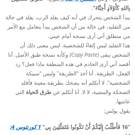
بِاللهِ كَأَوْلاَدٍ أَحِبَّاءَ”
.
يبدأ الشخص يتحرك في أنه كيف يقلد الرب، يقلد في حالة
من التقليد، في حالة من أن الشخص يبدأ يتعامل مع الأمر
من منطلق أني أرى نسخة أمام عيني.
هذا التقليد ليس إلغاءً للشخصية. ليس معنى ذلك أن
الشخص يبقى
(Copy Paste)
وكأنه نسخة طبق الأصل. أنا
أقصد أني أرى الخادم في هذه المنطقة ماذا فعل؟ رد
الفعل، الطريقة. أنا آخذ “الطريقة” وليس “سبيكة
الشخصية”. لا أتكلم أنه يضحك بطريقة معينة فأقلد
الضحكة والمشية، لا لا. أنا أتكلم عن
طرق الحياة
التي
عاشها.
يقول بولس:
“16 فَأَطْلُبُ إِلَيْكُمْ أَنْ تَكُونُوا مُتَمَثِّلِينَ بِي”
1 كورنثوس 4: