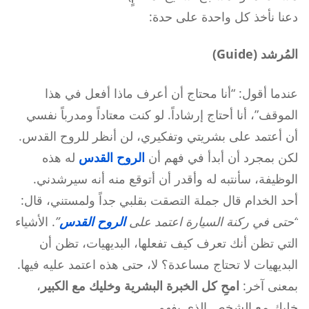
دعنا نأخذ كل واحدة على حدة:
المُرشد (Guide)
عندما أقول: “أنا محتاج أن أعرف ماذا أفعل في هذا
الموقف”، أنا أحتاج إرشاداً. لو كنت معتاداً ومدرباً نفسي
أن أعتمد على بشريتي وتفكيري، لن أنظر للروح القدس.
لكن بمجرد أن أبدأ في فهم أن
الروح القدس
له هذه
الوظيفة، سأنتبه له وأقدر أن أتوقع منه أنه سيرشدني.
أحد الخدام قال جملة التصقت بقلبي جداً ولمستني، قال:
“حتى في ركنة السيارة اعتمد على
الروح القدس
”
. الأشياء
التي تظن أنك تعرف كيف تفعلها، البديهيات، تظن أن
البديهيات لا تحتاج مساعدة؟ لا، حتى هذه اعتمد عليه فيها.
بمعنى آخر:
امحِ كل الخبرة البشرية وخليك مع الكبير
،
خليك مع الشخص الذي يفهم.