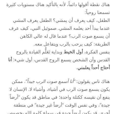
هناك نقطة أقولها دائماً، لأنه بالتأكيد هناك مستويات كثيرة
تسمعنا روحياً:
الطفل، كيف يعرف أن يمشي؟ الطفل يعرف المشي
عندما يبدأ أحد يعلمه المشي. صموئيل النبي، كيف عرف
أن يسمع صوت الرب؟ عندما قال له عالي الكاهن
الطريقة: كيف يرحب بالرب ويتفاعل معه.
بنفس الفكرة،
أول الخيط
وبداية تَعَلُّم القيادة بالروح
القدس وأن الشخص يسمع الروح القدس، أول شيء:
أنا
أحتاج أحداً يعلمني
.
هناك ناس يقولون:
“أنا أسمع صوت الرب جيداً”
. ممكن
يكون يسمع صوت الرب في أشياء، وأشياء لا. الإنسان لا
ينفع أن نقيسه ككتلة واحدة؛ في مناطق قد يكون “أرضاً
جيدة”، وفي نفس الوقت “أرضاً غير جيدة” في منطقة
أخرى. قد يكون أرضاً جيدة في سماع كلمة الله بخصوص