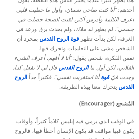
هذا يظهر كثيراً عندما يختبر الناس هذه النقطة، يقول
أحدهم:
“أنا كنت صاحي نعسان، وأول ما حطيت قلبي
أعرف الكلمة وأدرس أكثر، لقيت الصحة حصلت في
جسمي”
. لم يظهر له ملاك، ولم يحدث برق ورعد في
الغرفة، لكن بدأت تظهر
قوة
الروح القدس
بمجرد أن
الشخص مشى على التعليمات وتحرك فيها.
نفس الفكرة، شخص يقول:
“أنا لا أفهم، أعرف الشيء
الفلاني، لكن أول ما
الروح القدس
قال لي لا تفعل كذا،
وجدت فيّ
قوة
أنا استغربت نفسي”
. فكثيراً جداً
الروح
القدس
يتحرك معنا بهذه الطريقة.
المُشجع (Encourager)
في الوقت الذي يرمي فيه إبليس كلاماً كثيراً، وأوقات
يكون فيها مواقف قد يكون الإنسان أخطأ فيها، فالروح