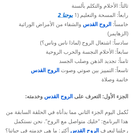
ثالثاً: الأحلام والتكلم بألسنة
رابعاً: المسحة والتعليم (1
يوحنا 2
خامساً:
الروح القدس
والشفاء من الأمراض الوراثية
(الزهايمر)
سادساً: اشتعال الروح (لماذا ناس وناس؟)
سابعاً: الأحلام النجسة والحرب الروحية
ثامناً: تجديد الذهن وصلب الجسد
تاسعاً: التمييز بين صوتي وصوت
الروح القدس
خاتمة وصلاة
الجزء الأول: التعرف على
الروح القدس
وخدمته:
نُكمل اليوم الجزء الثاني مما بدأناه في الحلقة السابقة من
هذا البرنامج: “خليك متواصل مع الروح”. نحن نستكمل
رحلتنا لنعرف
الروح القدس
أكثر: ما هي خدمته في حياتنا؟