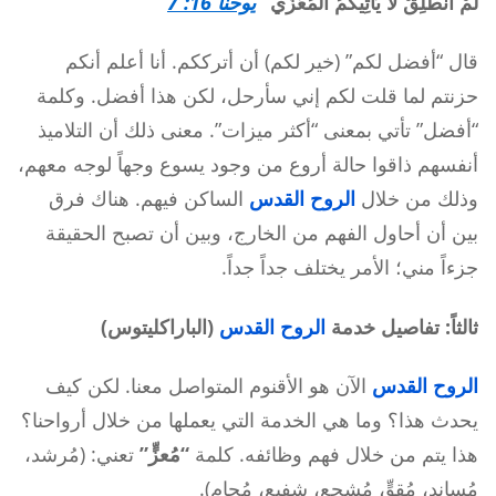
لَمْ أَنْطَلِقْ لاَ يَأْتِيكُمُ الْمُعَزِّي”
يوحنا 16: 7
قال “أفضل لكم” (خير لكم) أن أترككم. أنا أعلم أنكم
حزنتم لما قلت لكم إني سأرحل، لكن هذا أفضل. وكلمة
“أفضل” تأتي بمعنى “أكثر ميزات”. معنى ذلك أن التلاميذ
أنفسهم ذاقوا حالة أروع من وجود يسوع وجهاً لوجه معهم،
وذلك من خلال
الروح القدس
الساكن فيهم. هناك فرق
بين أن أحاول الفهم من الخارج، وبين أن تصبح الحقيقة
جزءاً مني؛ الأمر يختلف جداً جداً.
ثالثاً: تفاصيل خدمة
الروح القدس
(الباراكليتوس)
الروح القدس
الآن هو الأقنوم المتواصل معنا. لكن كيف
يحدث هذا؟ وما هي الخدمة التي يعملها من خلال أرواحنا؟
هذا يتم من خلال فهم وظائفه. كلمة
“مُعزٍّ”
تعني: (مُرشد،
مُساند، مُقوٍّ، مُشجع، شفيع، مُحامٍ).