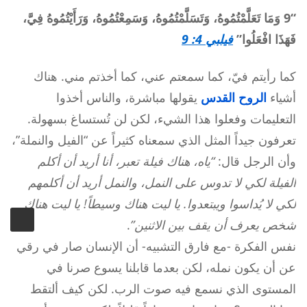
“9 وَمَا تَعَلَّمْتُمُوهُ، وَتَسَلَّمْتُمُوهُ، وَسَمِعْتُمُوهُ، وَرَأَيْتُمُوهُ فِيَّ،
فَهَذَا افْعَلُوا”
فيلبي 4: 9
كما رأيتم فيّ، كما سمعتم عني، كما أخذتم مني. هناك
أشياء
الروح القدس
يقولها مباشرة، والناس أخذوا
التعليمات وفعلوا هذا الشيء، لكن لن تُستساغ بسهولة.
تعرفون جيداً المثل الذي سمعناه كثيراً عن “الفيل والنملة”،
وأن الرجل قال:
“ياه، هناك فيلة تعبر، أنا أريد أن أكلم
الفيلة لكي لا تدوس على النمل، والنمل أريد أن أكلمهم
لكي لا يُداسوا ويبتعدوا. يا ليت هناك وسيطاً! يا ليت هناك
شخص يعرف أن يقف بين الاثنين”
.
نفس الفكرة -مع فارق التشبيه- أن الإنسان صار في رقي
عن أن يكون نمله، لكن بعدما قابلنا يسوع صرنا في
المستوى الذي نسمع فيه صوت الرب. لكن كيف ألتقط