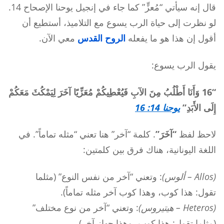
قال إنه سيأتي “مُعزٍّ” كما جاء في إنجيل يوحنا الإصحاح 14.
لو نظرت إلى حياة الرب يسوع مع التلاميذ، أستطيع أن
أقول إن هذا هو ما يفعله
الروح القدس
معي الآن.
يقول الرب يسوع:
“16 وَأَنَا أَطْلُبُ مِنَ الآبِ فَيُعْطِيكُمْ مُعَزِّيًا آخَرَ لِيَمْكُثَ مَعَكُمْ
إِلَى الأَبَدِ”
يوحنا 14: 16
لاحظ لفظ
“آخَرَ”
. كلمة “آخر” هنا تعني “مثله تماماً”. في
اللغة اليونانية، هناك فرق بين كلمتين:
(Allos – ألوس)
: وتعني “آخر من نفس النوع” (مثلما
تقول: هذا كوب، وهذا كوب آخر مثله تماماً).
(Heteros – هيتيروس)
: وتعني “آخر من نوع مختلف”
(مثلما تقول: هذا كوب، وهذا جهاز آخر).