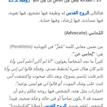
فبالتالي
الروح القدس
له وظيفة فيها تشجيع، فيها تقوية،
فيها مساندة، فيها إرشاد، وفيها حماية.
المُحامي (Advocate)
من ضمن معاني كلمة “مُعزٍّ” في اليونانية
(Parakletos)
هي:
“يُحامي عن”
.
كثيراً ما نجد أشخاصاً يقولون:
“أنا لم أكن أعلم أنني وأنا
نائم كان هناك شيء يُخطط ضدي، وفجأة قالوا لي إني وأنا
نائم قلت (باسم يسوع)، وبعد ذلك صحوت واكتشفت أني
كنت على وشك الموت، أو قالوا لي هو ليس بوعيه”
.
اختبارات مثل هذه، الشخص فيها روحه تتكلم رغم أن
جسمه قد لا يكون صاحياً أو في حالة وعكة صحية، فيبدأ
الشخص يُقوّم نفسه.
الروح القدس
أعطانا “التكنولوجيا”