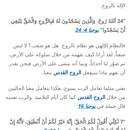
الإله بالروح.
“24 اَللهُ رُوحٌ. وَالَّذِينَ يَسْجُدُونَ لَهُ فَبِالرُّوحِ وَالْحَقِّ يَنْبَغِي
أَنْ يَسْجُدُوا”
يوحنا 4: 24
فالنظام الإلهي هو نظام بالروح. هل هو صعب؟ لا ليس
صعباً. لقد أرانا كيف نفهمه من خلال سلوكه على الأرض،
ثم صوّر لنا أحداثاً، وبما أنه مشى على الأرض فنحن نقدر
أن نفهم ماذا سيفعل
الروح القدس
معنا.
يعني مثلما تعامل الرب يسوع، هكذا يتعامل معنا الحاليين
من خلال
الروح القدس
كما كان أيام التلاميذ. والرب نفسه
قال جملة في
يوحنا 16
:
“7 لَكِنِّي أَقُولُ لَكُمُ الْحَقَّ: إِنَّهُ خَيْرٌ لَكُمْ أَنْ أَنْطَلِقَ، لأَنَّهُ إِنْ