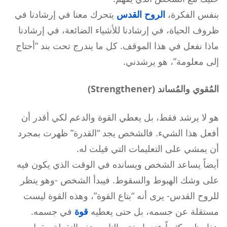
بنفس الفكرة،
الروح القدس
يتحرك معنا في إرشادنا في
ظروف الحياة، في إرشادنا للأشياء الضائعة، في إرشادنا
ماذا نفعل في هذا الموقف. كل ما يندرج تحت بند “أحتاج
إلى معلومة”، هو يرشدني.
المُقوي والمُساند (Strengthener)
هو لا يرشد فقط، بل يعطي القوة والدعم لكي أقدر أن
أفعل هذا الشيء. فالشخص يجد “القدرة” ظهرت بمجرد
أن يمشي على التعليمات التي قيلت له.
أيضاً يساعد الشخص ويسانده في الوقت الذي يكون فيه
على وشك الهبوط والسقوط. فيبدأ الشخص -وهو ينظر
للروح القدس- يرى أنه “بتاع القوة”، وهذه القوة ليست
مستقلة عن جسمه، بل حتى يعطيه
قوة
في جسمه.