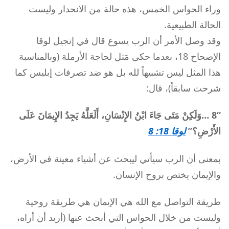
وراء الحواس الخمس، هذه حالة من الانحدار وليست
الحالة الطبيعية.
وقد وصل الأمر أن الرب يسوع قال في إنجيل لوقا
الإصحاح 18، بعدما حكى مَثل لجاجة الأرملة (وبالمناسبة
هذا المثل ليس تشبيهاً لله بل هو ضد تصرفات إبليس كما
شرحت سابقاً)، قال:
“8 …وَلَكِنْ مَتَى جَاءَ ابْنُ الإِنْسَانِ، أَلَعَلَّهُ يَجِدُ الإِيمَانَ عَلَى
الأَرْضِ؟”
لوقا 18: 8
بمعنى أن الرب سيأتي ليبحث عن أشياء معينة في الأرض،
والإيمان يختص بروح الإنسان.
طريقة التواصل مع الله هي الإيمان هي طريقة روحية
وليست من خلال الحواس التي أبحث عنها (أريد أن أراه،