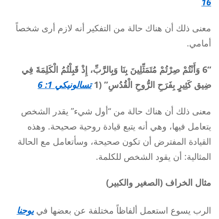
16
معنى ذلك أن هناك حالة من التفكير أنه لازم أرى شخصاً
أمامي.
“6 وَأَنْتُمْ صِرْتُمْ مُتَمَثِّلِينَ بِنَا وَبِالرَّبِّ، إِذْ قَبِلْتُمُ الْكَلِمَةَ فِي
ضِيق كَثِيرٍ بِفَرَحِ الرُّوحِ الْقُدُسِ” (1
تسالونيكي 1: 6
معنى ذلك أن هناك حالة من “أول شيء” يقدر الشخص
يتعامل فيها، وهي أنه يتبع قيادة روحية صحيحة. وهذه
القيادة المفترض أن تكون صحيحة، وسأتعامل مع الحالة
المثالية: أن يقود الشخص للكلمة.
مثال الخراف (الصغير والكبير)
الرب يسوع استعمل ألفاظاً مختلفة عن بعضها في
يوحنا