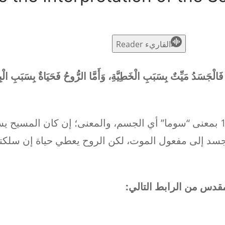
القاريء Reader
دُ مَيِّتٌ بِسَبَبِ الْخَطِيَّةِ، وَأَمَّا الرُّوحُ فَحَيَاةٌ بِسَبَبِ الْبِ
استُخدِمت كلمة الجسد في عددي 10، 11 بمعنى “سوما” أي الجسم، والمعنى؛ إن كان المسي
جسد إلى مفعول الموت، لكن الروح يعطي حياة إن سلكت
قدس من الرابط التالي: