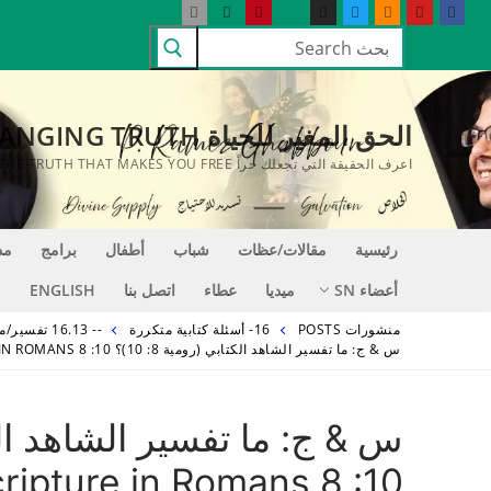
لتجاوز
البحث
لى
عن:
لمحتوى
الحق المغير للحياة LIFE CHANGING TRUTH
اعرف الحقيقة التي تجعلك حراً KNOW THE TRUTH THAT MAKES YOU FREE
رئيسية
مقالات/عظات
شباب
أطفال
برامج
مد
أعضاء SN
ميديا
عطاء
اتصل بنا
ENGLISH
منشورات POSTS
16- أسئلة كتابية متكررة
-- 16.13 تفسير/معنى شواهد كتابية
س & ج: ما تفسير الشاهد الكتابي (رومية 8: 10)؟ Q & A: WHAT IS THE INTERPRETATION OF THE SCRIPTURE IN ROMANS 8 :10?
cripture in Romans 8 :10?