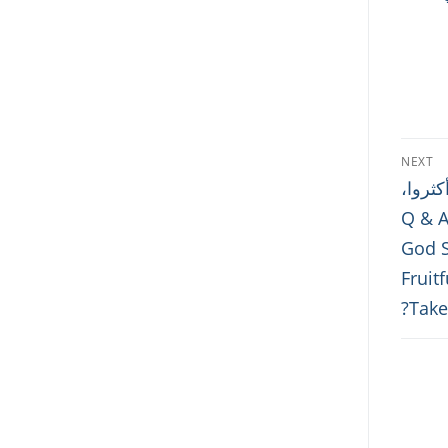
NEXT
ثروا،
كون هكذا حينما نأخذ الأجساد الممجدة؟ Q & A:
God S
Fruit
Take