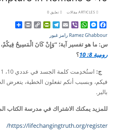
ARTICLES مقالات
تعليق 0
Share
Print
PrintFriendly
Copy
Telegram
Email
WhatsApp
Viber
Messenger
Facebook
Ramez Ghabbour رامز غبور
Link
س: ما هو تفسير آية؛ “وَإِنْ كَانَ الْمَسِيحُ فِيكُمْ، فَالْجَسَ
رومية 8: 10
؟
ج:
فيكم، وبسبب أنكم تفعلون الخطية، يتعرض ال
بالبر.
للمزيد يمكنك الاشتراك في مدرسة الكتاب الم
https://lifechangingtruth.org/register/