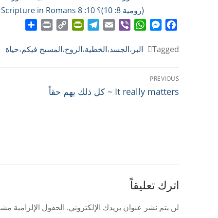
(رومية 8: 10)؟ Q & A: What Is the Interpretation of the Scripture in Romans 8 :10?
Share
Print
PrintFriendly
Copy
Telegram
Email
WhatsApp
Viber
Messenger
Facebook
Link
Tagged
البر
،
الجسد
،
الخطية
،
الروح
،
المسيح فيكم
،
حياة
تصفّح
PREVIOUS
Previous
المقالات
It really matters ~ كل ذلك يهم حقاً
post:
اترك تعليقاً
لن يتم نشر عنوان بريدك الإلكتروني.
الحقول الإلزامية مشار