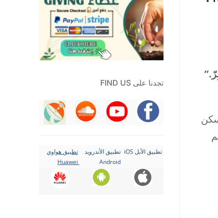
رّ.”
تجدنا على FIND US
ح يسكن
م
تطبيق الأبل iOS
تطبيق الأندرويد
تطبيق هواوي
Huawei
Android