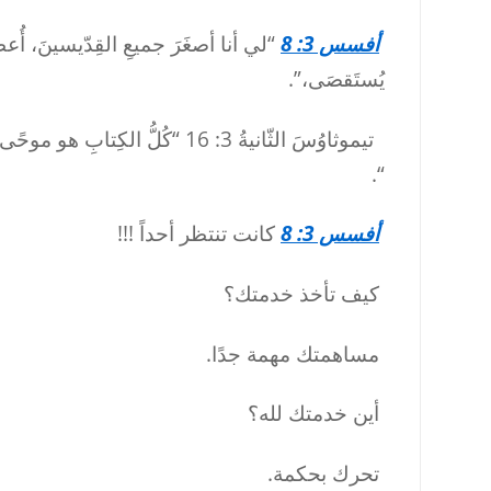
أفسس 3: 8
“لي أنا أصغَرَ جميعِ القِدّيسينَ، أُعطيَتْ 
يُستَقصَى،”.
تيموثاوُسَ الثّانيةُ 3: 16 “كُلُّ ال
“.
أفسس 3: 8
كانت تنتظر أحداً !!!
كيف تأخذ خدمتك؟
مساهمتك مهمة جدًا.
أين خدمتك لله؟
تحرك بحكمة.