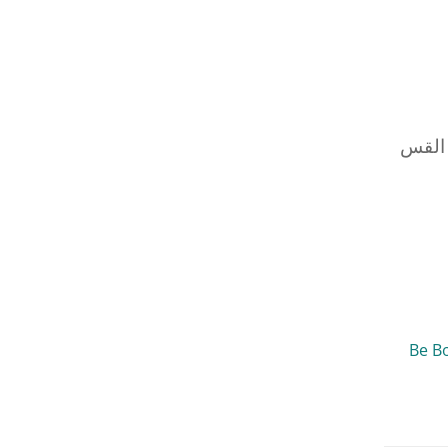
 القس
 Be Bold. Take