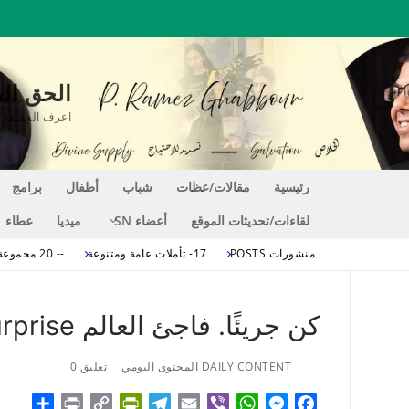
لتجاوز
لى
لمحتوى
الحق المغير للحي
اعرف الحقيقة التي تجعلك حراً EE
رئيسية
مقالات/عظات
شباب
أطفال
برامج
لقاءات/تحديثات الموقع
أعضاء SN
ميديا
عطاء
منشورات POSTS
17- تأملات عامة ومتنوعة
-- 20 مجموعة 20 تأملات عامة
كن جريئًا. فاجئ العالم Be Bold. Take The World by Surprise
DAILY CONTENT المحتوى اليومي
تعليق 0
hare
Print
PrintFriendly
Copy
Telegram
Email
WhatsApp
Viber
Messenger
Facebook