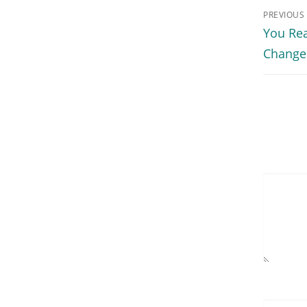
PREVIOUS
أي شخص You Really Can’t
Change