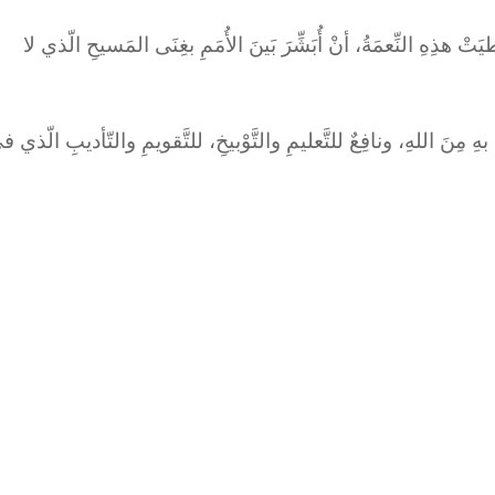
هذِهِ النِّعمَةُ، أنْ أُبَشِّرَ بَينَ الأُمَمِ بغِنَى المَسيحِ الّذي لا
كِتابِ هو موحًى بهِ مِنَ اللهِ، ونافِعٌ للتَّعليمِ والتَّوْبيخِ، للتَّقويمِ والتّأديبِ الّذي ف