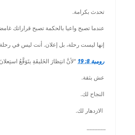
تحدث بكرامة.
عندما تصبح واعيا بالحكمة تصبح قراراتك غام
إنها ليست رحلة، بل إعلان. أنت ليس في رحلة ل
رومية 8: 19
“لأنَّ انتِظارَ الخَليقَةِ يتَوَقَّعُ استِعلانَ
عش بثقة.
النجاح لك.
الازدهار لك.
_______