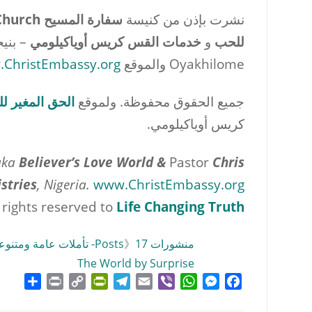
نشرت بإذن من كنيسة
سفارة المسيح
Christ Embassy Church
للحب
و
خدمات القس كريس أوياكيلومي
– بنيج
Oyakhilome والموقع
ChristEmbassy.org
جميع الحقوق محفوظة. ولموقع
الحق المغير لل
كريس أوياكيلومي.
aka
Believer’s Love World &
Pastor
Chris
stries
, Nigeria.
www.ChristEmbassy.org
l rights reserved to
Life Changing Truth
منشورات Posts
17- تأملات عامة ومتنوعة
》
The World by Surprise
hare
Print
PrintFriendly
Copy
Telegram
Email
WhatsApp
Viber
Messenger
Facebook
Link