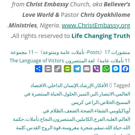
from
Christ
Embassy
Church, aka
Believer’s
Love World &
Pastor
Chris Oyakhilome
.
Ministries
, Nigeria.
www.ChristEmbassy.org
.
All rights reserved to
Life Changing Truth
منشورات Posts
17- تأملات عامة ومتنوعة
》
》
-- 11 مجموعة
11 تأملات عامة
》
لغة المنتصرون The Language of Victors
Share
Print
PrintFriendly
Copy
Telegram
Email
WhatsApp
Viber
Messenger
Facebook
Link
Tagged
الأفكار
،
الإرشاد
،
الإنسان الداخلي
،
الاقتصاد
العالمي
،
الانتصار
،
البر
،
التميز
،
الحلول
،
الحياة المنتصرة في
المسيح
،
الخلاص
،
الراعي كريس
أوياكيلومي
،
الشفاء
،
الصحة
،
الضعف
،
الظلام في
العالم
،
الغلبة
،
الفرح
،
الكاملين
،
المنتصرون
،
النجاح
،
تأملات
،
حكمة
الله
،
حياة الله
،
سقم
،
شجرة مغروسة
،
قوة الروح القدس
،
كلمة