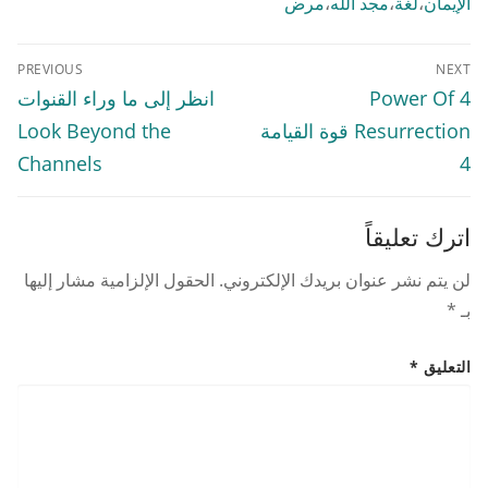
الإيمان
،
لغة
،
مجد الله
،
مرض
تصفّح
PREVIOUS
NEXT
المقالات
Previous
Next
4 Power Of
انظر إلى ما وراء القنوات
post:
post:
Resurrection قوة القيامة
Look Beyond the
Channels
4
اترك تعليقاً
لن يتم نشر عنوان بريدك الإلكتروني.
الحقول الإلزامية مشار إليها
بـ
*
التعليق
*