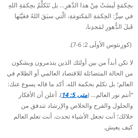
بحِكمَةٍ لَيسَتْ مِنْ هذا الدَّهرِ… بل نَتَكلَّمُ بحِكمَةِ اللهِ
في سِرٍّ: الحِكمَةِ المَكتومَةِ، الّتي سبَقَ اللهُ فعَيَّنَها
قَبلَ الدُّهورِ لمَجدِنا،
(كورِنثوس الأولَى 2: 6-7).
لا تكن أبداً من بين أولئك الذين يتذمرون ويشكون
من الحالة المتضائلة للاقتصاد العالمي أو الظلام في
العالم؛ بل تكلم بحكمة الله. أكد ما قاله يسوع عنك:
“أنتم نور العالم… (
متى 5: 14
). أعلن أن الأفكار
والحلول والفرح والخلاص والإرشاد تتدفق من
خلالك؛ أنت تجعل الأشياء تحدث. أنت تعلم العالم
كيف يعيش.