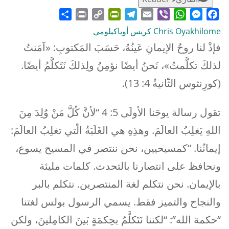
Share
Print
PrintFriendly
Copy
Telegram
Email
WhatsApp
Viber
Messenger
Facebook
Link
Chris Oyakhilome كريس أوياكيلومي
فإذْ لنا روحُ الإيمانِ عَينُهُ، حَسَبَ المَكتوبِ: «آمَنتُ
لذلكَ تكلَّمتُ»، نَحنُ أيضًا نؤمِنُ ولِذلكَ نَتَكلَّمُ أيضًا.
(كورِنثوس الثّانيةُ 4: 13).
تقول رسالة يوحَنا الأولَى 5: 4 “لأنَّ كُلَّ مَنْ وُلِدَ مِنَ
اللهِ يَغلِبُ العالَمَ. وهذِهِ هي الغَلَبَةُ الّتي تغلِبُ العالَمَ:
إيمانُنا. “كمسيحيين، نحن ننتصر في المسيح يسوع،
ونحافظ على انتصارنا بالتحدث. كلمات مليئة
بالإيمان. نحن نتكلم لغة المنتصرين. نتكلم بالبر
والنجاح والتميز فقط. يسمي الرسول بولس لغتنا
“حكمة الله”: “لكننا نَتَكلَّمُ بحِكمَةٍ بَينَ الكامِلينَ، ولكن