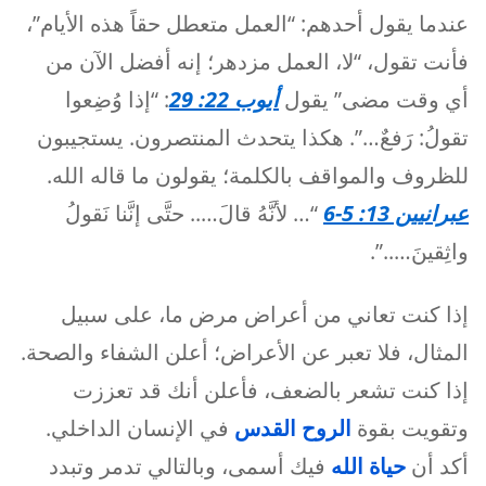
عندما يقول أحدهم: “العمل متعطل حقاً هذه الأيام”،
فأنت تقول، “لا، العمل مزدهر؛ إنه أفضل الآن من
أي وقت مضى” يقول
أيوب 22: 29
: “إذا وُضِعوا
تقولُ: رَفعٌ…”. هكذا يتحدث المنتصرون. يستجيبون
للظروف والمواقف بالكلمة؛ يقولون ما قاله الله.
عبرانيين 13: 5-6
“… لأنَّهُ قالَ….. حتَّى إنَّنا نَقولُ
واثِقينَ…..”.
إذا كنت تعاني من أعراض مرض ما، على سبيل
المثال، فلا تعبر عن الأعراض؛ أعلن الشفاء والصحة.
إذا كنت تشعر بالضعف، فأعلن أنك قد تعززت
وتقويت بقوة
الروح القدس
في الإنسان الداخلي.
أكد أن
حياة الله
فيك أسمى، وبالتالي تدمر وتبدد