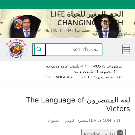
لتجاوز
الحق المغير للحياة LIFE
لى
CHANGING TRUTH
لمحتوى
اعرف الحقيقة التي تجعلك حراً KNOW THE TRUTH THAT
MAKES YOU FREE
البحث
عن:
منشورات POSTS
17- تأملات عامة ومتنوعة
-- 11 مجموعة 11 تأملات عامة
لغة المنتصرون THE LANGUAGE OF VICTORS
لغة المنتصرون The Language of
Victors
DAILY CONTENT المحتوى اليومي
تعليق 0
القاريء Reader