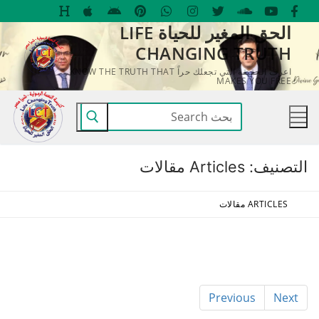
لتجاوز
الحق المغير للحياة LIFE
لى
CHANGING TRUTH
لمحتوى
اعرف الحقيقة التي تجعلك حراً KNOW THE TRUTH THAT
MAKES YOU FREE
البحث
عن:
التصنيف:
Articles مقالات
ARTICLES مقالات
Previous
Next