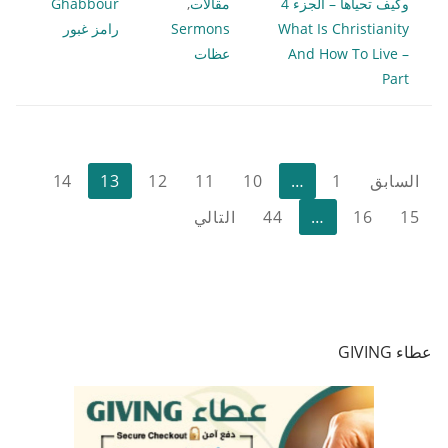
وكيف تحياها – الجزء 4
مقالات
,
Ghabbour
What Is Christianity
Sermons
رامز غبور
And How To Live –
عظات
Part
تعدد
السابق
1
…
10
11
12
13
14
صفحات
15
16
…
44
التالي
المقالات
عطاء GIVING