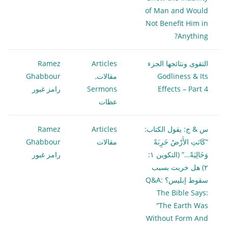
of Man and Would
Not Benefit Him in
Anything?
التقوى ونتائجها الجزء
Articles
Ramez
Godliness & Its
مقالات
,
Ghabbour
Effects – Part 4
Sermons
رامز غبور
عظات
س & ج: يقول الكتاب:
Articles
Ramez
“كَانَتِ الأَرْضُ خَرِبَةً
مقالات
Ghabbour
وَخَالِيَةً…” (التكوين ١:
رامز غبور
٢) هل خربت بسبب
سقوط إبليس؟ Q&A:
The Bible Says:
“The Earth Was
Without Form And