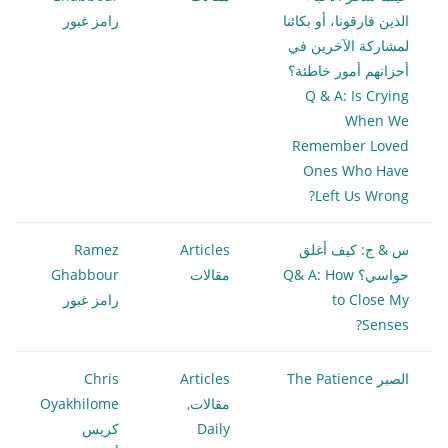
الذين فارقونا، أو بكائنا
رامز غبور
لمشاركة الآخرين في
أحزانهم أمور خاطئة؟
Q & A: Is Crying
When We
Remember Loved
Ones Who Have
Left Us Wrong?
س & ج: كيف أغلق
Articles
Ramez
حواسي؟ Q& A: How
مقالات
Ghabbour
to Close My
رامز غبور
Senses?
الصبر The Patience
Articles
Chris
مقالات
,
Oyakhilome
Daily
كريس