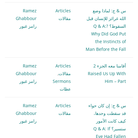
س & ج: لماذا وضع
Articles
Ramez
الله غرائز للإنسان قبل
مقالات
Ghabbour
السقوط؟ ?Q & A:
رامز غبور
Why Did God Put
the Instincts of
Man Before the Fall
أقامنا معه الجزء 2
Articles
Ramez
Raised Us Up With
مقالات
,
Ghabbour
Him – Part
Sermons
رامز غبور
عظات
س & ج: إن كان حواء
Articles
Ramez
قد سقطت وحدها،
مقالات
Ghabbour
كيف كانت الأمور
رامز غبور
ستسير؟ Q & A: If
Eve Had Fallen