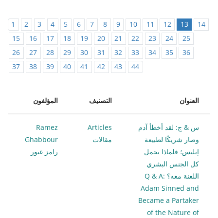
1
2
3
4
5
6
7
8
9
10
11
12
13
14
15
16
17
18
19
20
21
22
23
24
25
26
27
28
29
30
31
32
33
34
35
36
37
38
39
40
41
42
43
44
العنوان
التصنيف
المؤلفون
س & ج: لقد أخطأ آدم
Articles
Ramez
وصار شريكًا لطبيعة
مقالات
Ghabbour
إبليس؛ فلماذا يحمل
رامز غبور
كل الجنس البشري
اللعنة معه؟ Q & A:
Adam Sinned and
Became a Partaker
of the Nature of