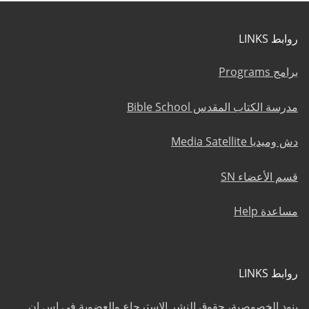
روابط LINKS
برامج Programs
مدرسة الكتاب المقدس Bible School
دش وميديا Media Satellite
قسم الأعضاء SN
مساعدة Help
روابط LINKS
بنود الخصوصية، حقوق النشر الإسترجاع والعضوية في إس إن