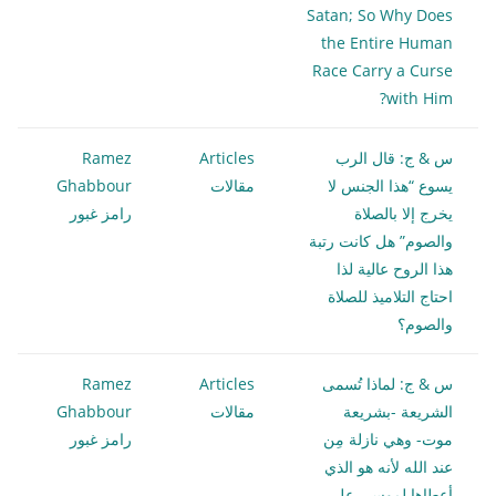
Satan; So Why Does
the Entire Human
Race Carry a Curse
with Him?
س & ج: قال الرب
Articles
Ramez
يسوع “هذا الجنس لا
مقالات
Ghabbour
يخرج إلا بالصلاة
رامز غبور
والصوم” هل كانت رتبة
هذا الروح عالية لذا
احتاج التلاميذ للصلاة
والصوم؟
س & ج: لماذا تُسمى
Articles
Ramez
الشريعة -بشريعة
مقالات
Ghabbour
موت- وهي نازلة مِن
رامز غبور
عند الله لأنه هو الذي
أعطاها لموسى على